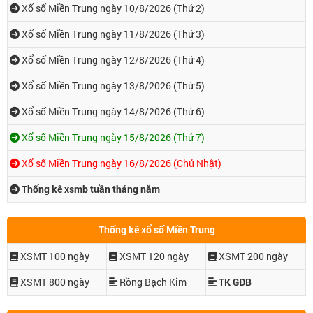
Xổ số Miền Trung ngày 10/8/2026 (Thứ 2)
Xổ số Miền Trung ngày 11/8/2026 (Thứ 3)
Xổ số Miền Trung ngày 12/8/2026 (Thứ 4)
Xổ số Miền Trung ngày 13/8/2026 (Thứ 5)
Xổ số Miền Trung ngày 14/8/2026 (Thứ 6)
Xổ số Miền Trung ngày 15/8/2026 (Thứ 7)
Xổ số Miền Trung ngày 16/8/2026 (Chủ Nhật)
Thống kê xsmb tuần tháng năm
Thống kê xổ số Miền Trung
XSMT 100 ngày
XSMT 120 ngày
XSMT 200 ngày
XSMT 800 ngày
Rồng Bạch Kim
TK GĐB