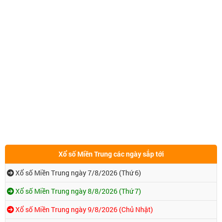
Xổ số Miền Trung các ngày sắp tới
Xổ số Miền Trung ngày 7/8/2026 (Thứ 6)
Xổ số Miền Trung ngày 8/8/2026 (Thứ 7)
Xổ số Miền Trung ngày 9/8/2026 (Chủ Nhật)