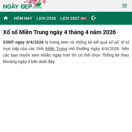
≡
NGÀY ĐẸP
.com
HÔM NAY
LỊCH 2026
LỊCH 2027
Xổ số Miền Trung ngày 4 tháng 4 năm 2026
XSMT ngày 4/4/2026
là trang xem và
thống kê kết quả xổ số
,
lô tô
trực tiếp
của các tỉnh
Miền Trung
mở thưởng ngày 4/4/2026. Nếu
các bạn muốn xem nhiều ngày hơn thì có thể chọn Thống kê theo
khoảng ngày ở bên dưới đây.