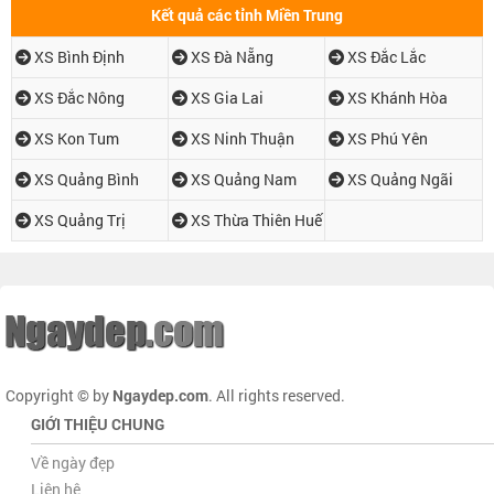
Kết quả các tỉnh Miền Trung
XS Bình Định
XS Đà Nẵng
XS Đắc Lắc
XS Đắc Nông
XS Gia Lai
XS Khánh Hòa
XS Kon Tum
XS Ninh Thuận
XS Phú Yên
XS Quảng Bình
XS Quảng Nam
XS Quảng Ngãi
XS Quảng Trị
XS Thừa Thiên Huế
Copyright © by
Ngaydep.com
. All rights reserved.
GIỚI THIỆU CHUNG
Về ngày đẹp
Liên hệ