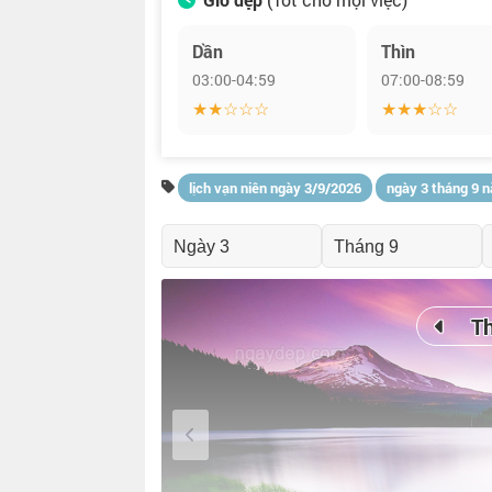
Dần
Thìn
03:00-04:59
07:00-08:59
★★☆☆☆
★★★☆☆
lịch vạn niên ngày 3/9/2026
ngày 3 tháng 9 
T