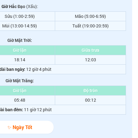
Giờ Hắc Đạo
(Xấu):
Sửu (1:00-2:59)
Mão (5:00-6:59)
Mùi (13:00-14:59)
Tuất (19:00-20:59)
Giờ Mặt Trời:
Giờ lặn
Giữa trưa
18:14
12:03
dài ban ngày:
12 giờ 4 phút
Giờ Mặt Trăng:
Giờ lặn
Độ tròn
05:48
00:12
dài ban đêm:
11 giờ 12 phút
✨ Ngày Tốt