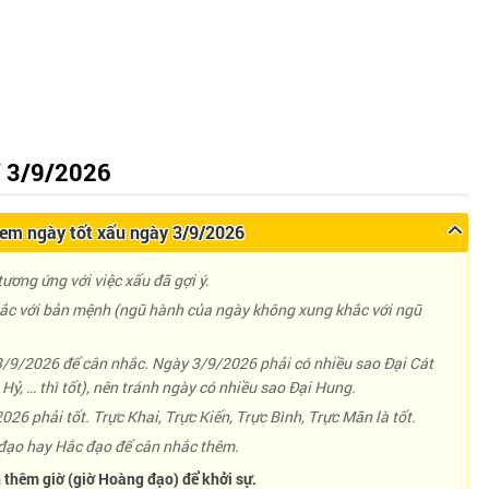
 3/9/2026
em ngày tốt xấu ngày 3/9/2026
ương ứng với việc xấu đã gợi ý.
c với bản mệnh (ngũ hành của ngày không xung khắc với ngũ
3/9/2026 để cân nhắc. Ngày 3/9/2026 phải có nhiều sao Đại Cát
Hỷ, … thì tốt), nên tránh ngày có nhiều sao Đại Hung.
26 phải tốt. Trực Khai, Trực Kiến, Trực Bình, Trực Mãn là tốt.
ạo hay Hắc đạo để cân nhắc thêm.
 thêm giờ (giờ Hoàng đạo) để khởi sự.