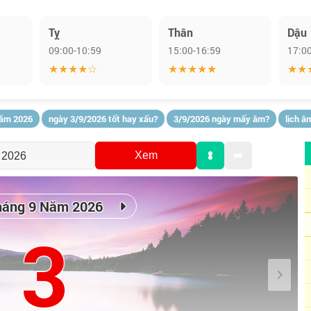
Tỵ
Thân
Dậu
09:00-10:59
15:00-16:59
17:0
★★★★☆
★★★★★
★★
năm 2026
ngày 3/9/2026 tốt hay xấu?
3/9/2026 ngày mấy âm?
lịch â
Xem
háng 9 Năm 2026
3