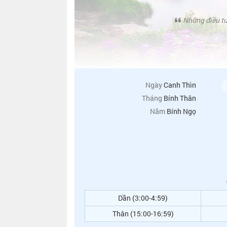
Những điều tuy
Ngày
Canh Thìn
Tháng
Bính Thân
Năm
Bính Ngọ
Dần (3:00-4:59)
Thân (15:00-16:59)