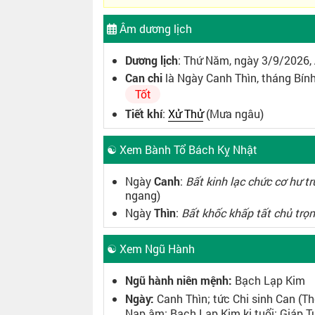
Âm dương lịch
Dương lịch
: Thứ Năm, ngày 3/9/2026,
Can chi
là Ngày Canh Thìn, tháng Bí
Tốt
Tiết khí
:
Xử Thử
(Mưa ngâu)
☯ Xem Bành Tổ Bách Kỵ Nhật
Ngày
Canh
:
Bất kinh lạc chức cơ hư t
ngang)
Ngày
Thìn
:
Bất khốc khấp tất chủ trọ
☯ Xem Ngũ Hành
Ngũ hành niên mệnh:
Bạch Lạp Kim
Ngày:
Canh Thìn; tức Chi sinh Can (Th
Nạp âm: Bạch Lạp Kim kị tuổi: Giáp T