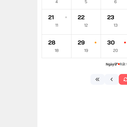
4
5
6
21
22
23
11
12
13
28
29
30
18
19
20
Ngày
Rất 