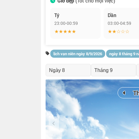
Giờ đẹp
(Tốt cho mọi việc)
Tý
Dần
23:00-00:59
03:00-04:59
★★★★★
★★☆☆☆
lịch vạn niên ngày 8/9/2026
ngày 8 tháng 9 
T