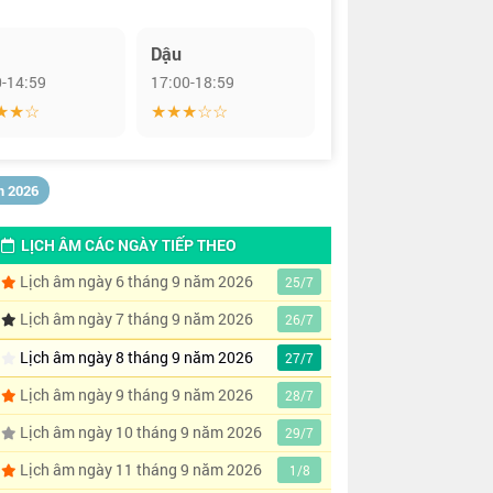
Dậu
0-14:59
17:00-18:59
★★☆
★★★☆☆
m 2026
LỊCH ÂM CÁC NGÀY TIẾP THEO
Lịch âm ngày 6 tháng 9 năm 2026
25/7
Lịch âm ngày 7 tháng 9 năm 2026
26/7
Lịch âm ngày 8 tháng 9 năm 2026
27/7
Lịch âm ngày 9 tháng 9 năm 2026
28/7
Lịch âm ngày 10 tháng 9 năm 2026
29/7
Lịch âm ngày 11 tháng 9 năm 2026
1/8