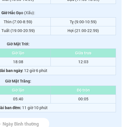
Giờ Hắc Đạo
(Xấu):
Thìn (7:00-8:59)
Tỵ (9:00-10:59)
Tuất (19:00-20:59)
Hợi (21:00-22:59)
Giờ Mặt Trời:
Giờ lặn
Giữa trưa
18:08
12:03
dài ban ngày:
12 giờ 6 phút
Giờ Mặt Trăng:
Giờ lặn
Độ tròn
05:40
00:05
dài ban đêm:
11 giờ 10 phút
 Ngày Bình thường