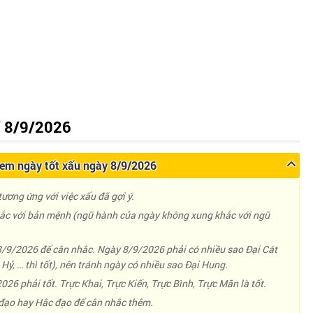
 8/9/2026
em ngày tốt xấu ngày 8/9/2026
ương ứng với việc xấu đã gợi ý.
c với bản mệnh (ngũ hành của ngày không xung khắc với ngũ
8/9/2026 để cân nhắc. Ngày 8/9/2026 phải có nhiều sao Đại Cát
Hỷ, … thì tốt), nên tránh ngày có nhiều sao Đại Hung.
26 phải tốt. Trực Khai, Trực Kiến, Trực Bình, Trực Mãn là tốt.
ạo hay Hắc đạo để cân nhắc thêm.