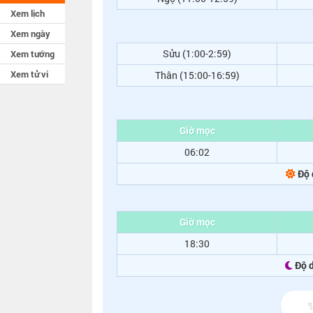
Xem lịch
Xem ngày
Sửu (1:00-2:59)
Xem tướng
Xem tử vi
Thân (15:00-16:59)
Giờ mọc
06:02
Độ 
Giờ mọc
18:30
Độ 
✨