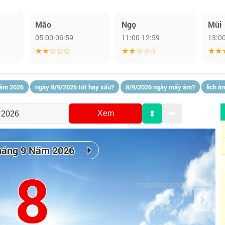
Mão
Ngọ
Mùi
05:00-06:59
11:00-12:59
13:0
★★☆☆☆
★★☆☆☆
★★
năm 2026
ngày 8/9/2026 tốt hay xấu?
8/9/2026 ngày mấy âm?
lịch â
Xem
háng 9 Năm 2026
8