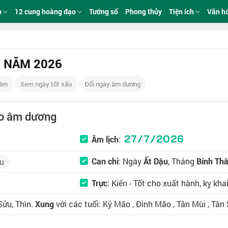
p
12 cung hoàng đạo
Tướng số
Phong thủy
Tiện ích
Văn h
9 NĂM 2026
Năm
Xem ngày tốt xấu
Đổi ngày âm dương
eo âm dương
27/7/2026
Âm lịch
:
Can chi
: Ngày
Ất Dậu
, Tháng
Bính Th
u
Trực
:
Kiến
- Tốt cho xuất hành, kỵ khai
 Sửu, Thìn.
Xung
với các tuổi: Kỷ Mão , Đinh Mão , Tân Mùi , Tân