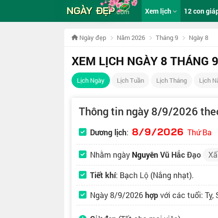
NGÀY ĐẸP
Xem lịch
12 con giá
.com
Ngày đẹp
Năm 2026
Tháng 9
Ngày 8
XEM LỊCH NGÀY 8 THÁNG 
Lịch Ngày
Lịch Tuần
Lịch Tháng
Lịch 
Thông tin ngày 8/9/2026 th
8/9/2026
Dương lịch
:
Thứ Ba
Nhằm ngày
Nguyên Vũ Hắc Đạo
Xấ
Tiết khí
:
Bạch Lộ
(Nắng nhạt).
Ngày 8/9/2026
hợp
với các tuổi: Tỵ,