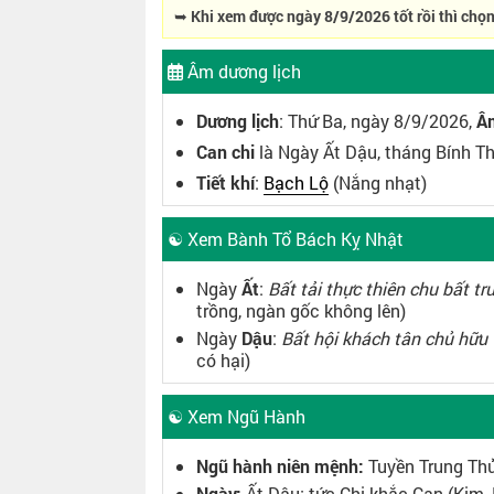
➥ Khi xem được ngày 8/9/2026 tốt rồi thì chọn
Âm dương lịch
Dương lịch
: Thứ Ba, ngày 8/9/2026,
Âm
Can chi
là Ngày Ất Dậu, tháng Bính 
Tiết khí
:
Bạch Lộ
(Nắng nhạt)
☯ Xem Bành Tổ Bách Kỵ Nhật
Ngày
Ất
:
Bất tải thực thiên chu bất tr
trồng, ngàn gốc không lên)
Ngày
Dậu
:
Bất hội khách tân chủ hữu
có hại)
☯ Xem Ngũ Hành
Ngũ hành niên mệnh:
Tuyền Trung Th
Ngày:
Ất Dậu; tức Chi khắc Can (Kim, 