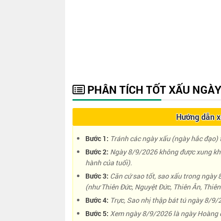
PHÂN TÍCH TỐT XẤU NGÀY
Hướng dẫn x
Bước 1:
Tránh các ngày xấu (ngày hắc đạo) t
Bước 2:
Ngày 8/9/2026 không được xung khắ
hành của tuổi).
Bước 3:
Căn cứ sao tốt, sao xấu trong ngày 
(như Thiên Đức, Nguyệt Đức, Thiên Ân, Thiên 
Bước 4:
Trực, Sao nhị thập bát tú ngày 8/9/20
Bước 5:
Xem ngày 8/9/2026 là ngày Hoàng đ