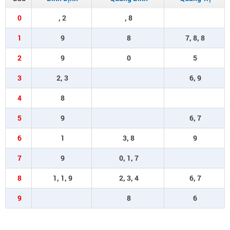
0
, 2
, 8
1
9
8
7, 8, 8
2
9
0
5
3
2, 3
6, 9
4
8
5
9
6, 7
6
1
3, 8
9
7
9
0, 1, 7
8
1, 1, 9
2, 3, 4
6, 7
9
8
6