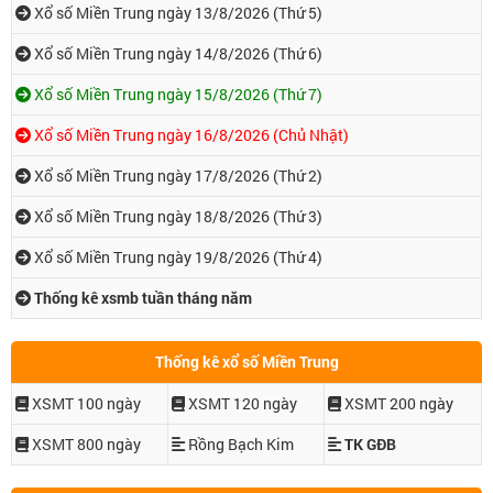
Xổ số Miền Trung ngày 13/8/2026 (Thứ 5)
Xổ số Miền Trung ngày 14/8/2026 (Thứ 6)
Xổ số Miền Trung ngày 15/8/2026 (Thứ 7)
Xổ số Miền Trung ngày 16/8/2026 (Chủ Nhật)
Xổ số Miền Trung ngày 17/8/2026 (Thứ 2)
Xổ số Miền Trung ngày 18/8/2026 (Thứ 3)
Xổ số Miền Trung ngày 19/8/2026 (Thứ 4)
Thống kê xsmb tuần tháng năm
Thống kê xổ số Miền Trung
XSMT 100 ngày
XSMT 120 ngày
XSMT 200 ngày
XSMT 800 ngày
Rồng Bạch Kim
TK GĐB