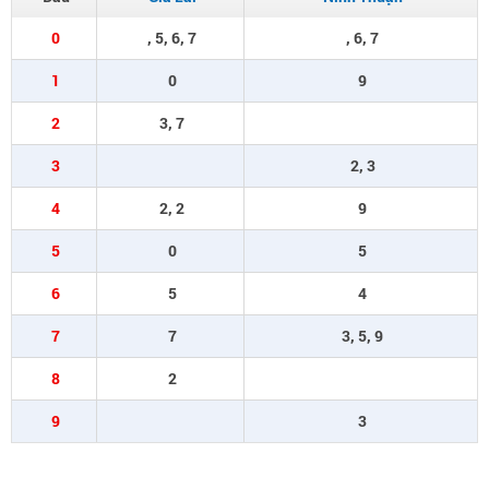
0
, 5, 6, 7
, 6, 7
1
0
9
2
3, 7
3
2, 3
4
2, 2
9
5
0
5
6
5
4
7
7
3, 5, 9
8
2
9
3