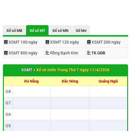
Xổ số MB
Xổ số MT
Xổ số MN
Sổ Mơ
XSMT 100 ngày
XSMT 120 ngày
XSMT 200 ngày
XSMT 800 ngày
Rồng Bạch Kim
TK GĐB
XSMT
»
Xổ số miền Trung Thứ 7 ngày 11/4/2026
Đà Nẵng
Đắc Nông
Quảng Ngãi
G8
G7
G6
G5