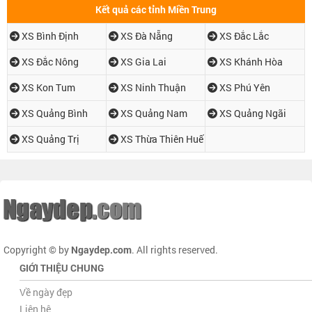
Kết quả các tỉnh Miền Trung
XS Bình Định
XS Đà Nẵng
XS Đắc Lắc
XS Đắc Nông
XS Gia Lai
XS Khánh Hòa
XS Kon Tum
XS Ninh Thuận
XS Phú Yên
XS Quảng Bình
XS Quảng Nam
XS Quảng Ngãi
XS Quảng Trị
XS Thừa Thiên Huế
Copyright © by
Ngaydep.com
. All rights reserved.
GIỚI THIỆU CHUNG
Về ngày đẹp
Liên hệ