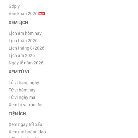
Góp ý
Văn khấn 2026
XEM LỊCH
Lịch âm hôm nay
Lịch tuần 2026
Lịch tháng 8/2026
Lịch âm 2026
Ngày lễ năm 2026
XEM TỬ VI
Tử vi hàng ngày
Tử vi hôm nay
Tử vi ngày mai
Xem tử vi trọn đời
TIỆN ÍCH
Xem ngày tốt xấu
Xem giờ hoàng đạo