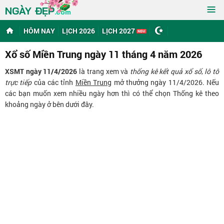
≡
NGÀY ĐẸP
.com
HÔM NAY
LỊCH 2026
LỊCH 2027
Xổ số Miền Trung ngày 11 tháng 4 năm 2026
XSMT ngày 11/4/2026
là trang xem và
thống kê kết quả xổ số
,
lô tô
trực tiếp
của các tỉnh
Miền Trung
mở thưởng ngày 11/4/2026. Nếu
các bạn muốn xem nhiều ngày hơn thì có thể chọn Thống kê theo
khoảng ngày ở bên dưới đây.