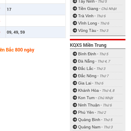
-
Tây Ninh
Thứ 5
-
Tiền Giang
Chủ Nhật
7
17
-
Trà Vinh
Thứ 6
8
-
Vĩnh Long
Thứ 6
-
Vũng Tàu
Thứ 3
9
09
,
49
,
59
KQXS Miền Trung
iền Bắc 800 ngày
-
Bình Định
Thứ 5
-
Đà Nẵng
Thứ 4, 7
-
Đắc Lắc
Thứ 3
-
Đắc Nông
Thứ 7
-
Gia Lai
Thứ 6
-
Khánh Hòa
Thứ 4, 8
-
Kon Tum
Chủ Nhật
-
Ninh Thuận
Thứ 6
-
Phú Yên
Thứ 2
-
Quảng Bình
Thứ 5
-
Quảng Nam
Thứ 3