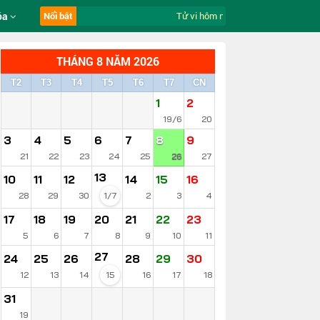
óa
Nổi bật
Tử vi hôm nay ngày 8/8/2026 của 12
THÁNG 8 NĂM 2026
T2
T3
T4
T5
T6
T7
CN
1
2
19/6
20
3
4
5
6
7
8
9
21
22
23
24
25
26
27
13
10
11
12
14
15
16
28
29
30
1/7
2
3
4
17
18
19
20
21
22
23
5
6
7
8
9
10
11
27
24
25
26
28
29
30
12
13
14
15
16
17
18
31
19