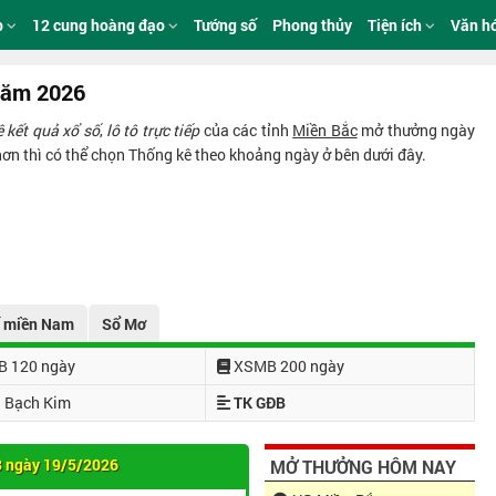
p
12 cung hoàng đạo
Tướng số
Phong thủy
Tiện ích
Văn h
năm 2026
 kết quả xổ số
,
lô tô trực tiếp
của các tỉnh
Miền Bắc
mở thưởng ngày
n thì có thể chọn Thống kê theo khoảng ngày ở bên dưới đây.
ố miền Nam
Sổ Mơ
 120 ngày
XSMB 200 ngày
 Bạch Kim
TK GĐB
3 ngày 19/5/2026
MỞ THƯỞNG HÔM NAY