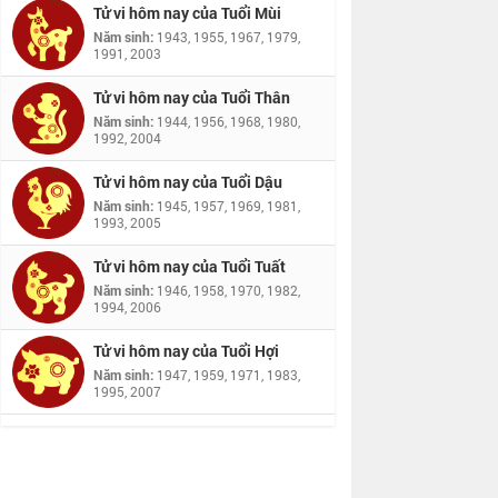
Tử vi hôm nay của Tuổi Mùi
Năm sinh:
1943, 1955, 1967, 1979,
1991, 2003
Tử vi hôm nay của Tuổi Thân
Năm sinh:
1944, 1956, 1968, 1980,
1992, 2004
Tử vi hôm nay của Tuổi Dậu
Năm sinh:
1945, 1957, 1969, 1981,
1993, 2005
Tử vi hôm nay của Tuổi Tuất
Năm sinh:
1946, 1958, 1970, 1982,
1994, 2006
Tử vi hôm nay của Tuổi Hợi
Năm sinh:
1947, 1959, 1971, 1983,
1995, 2007