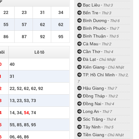
ếp
-
Bạc Liêu
Thứ 3
22
23
31
34
-
Bến Tre
Thứ 3
-
Bình Dương
Thứ 6
55
57
62
62
-
Bình Phước
Thứ 7
-
86
87
92
95
Bình Thuận
Thứ 5
-
Cà Mau
Thứ 2
-
uôi
Lô tô
Cần Thơ
Thứ 4
-
Đà Lạt
Chủ Nhật
0
40
-
Kiên Giang
Chủ Nhật
-
TP. Hồ Chí Minh
Thứ 2,
1
31
7
-
2
22
,
52
,
62
,
62
,
92
Hậu Giang
Thứ 7
-
Đồng Tháp
Thứ 2
3
13
,
23
,
53
,
73
-
Đồng Nai
Thứ 4
-
Long An
Thứ 7
4
14
,
34
,
54
,
74
-
Sóc Trăng
Thứ 4
5
55
,
85
,
85
,
95
-
Tây Ninh
Thứ 5
-
Tiền Giang
Chủ Nhật
6
06
,
46
,
86