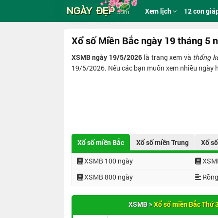
NGÀY ĐẸP
Xem lịch
12 con giá
.com
Xổ số Miền Bắc ngày 19 tháng 5 
XSMB ngày 19/5/2026
là trang xem và
thống kê
19/5/2026. Nếu các bạn muốn xem nhiều ngày hơ
Xổ số miền Bắc
Xổ số miền Trung
Xổ s
XSMB 100 ngày
XSMB
XSMB 800 ngày
Rồng
XSMB
»
Xổ số miền Bắc Thứ 