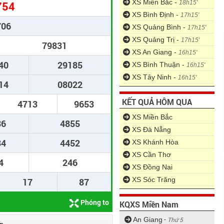
XS Miền Bắc -
754
18h15'
XS Bình Định -
17h15'
706
XS Quảng Bình -
17h15'
XS Quảng Trị -
17h15'
79831
XS An Giang -
16h15'
40
29185
XS Bình Thuận -
16h15'
XS Tây Ninh -
16h15'
14
08022
KẾT QUẢ HÔM QUA
4713
9653
XS Miền Bắc
86
4855
XS Đà Nẵng
34
4452
XS Khánh Hòa
XS Cần Thơ
4
246
XS Đồng Nai
XS Sóc Trăng
17
87
Phóng to
KQXS Miền Nam
-
An Giang
Thứ 5