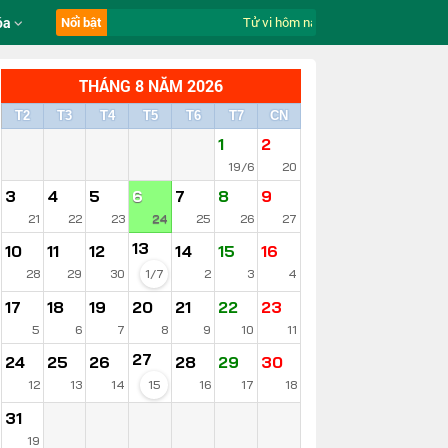
óa
Nổi bật
Tử vi hôm nay ngày 6/8/2026 của 12 
THÁNG 8 NĂM 2026
T2
T3
T4
T5
T6
T7
CN
1
2
19/6
20
3
4
5
6
7
8
9
21
22
23
24
25
26
27
13
10
11
12
14
15
16
28
29
30
1/7
2
3
4
17
18
19
20
21
22
23
5
6
7
8
9
10
11
27
24
25
26
28
29
30
12
13
14
15
16
17
18
31
19