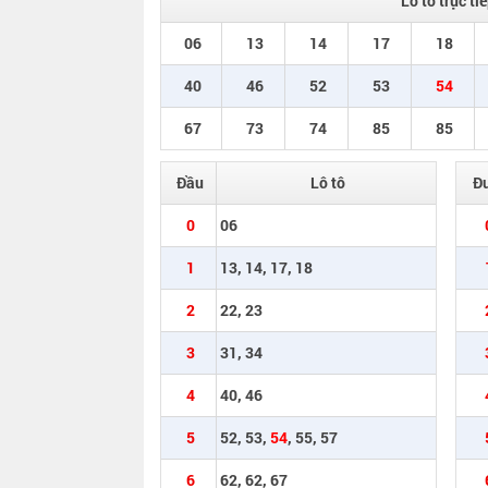
Lô tô trực ti
06
13
14
17
18
40
46
52
53
54
67
73
74
85
85
Đầu
Lô tô
Đ
0
06
1
13
,
14
,
17
,
18
2
22
,
23
3
31
,
34
4
40
,
46
5
52
,
53
,
54
,
55
,
57
6
62
,
62
,
67