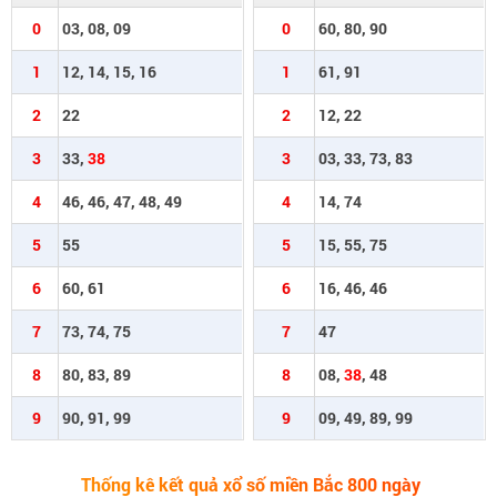
0
03
,
08
,
09
0
60
,
80
,
90
1
12
,
14
,
15
,
16
1
61
,
91
2
22
2
12
,
22
3
33
,
38
3
03
,
33
,
73
,
83
4
46
,
46
,
47
,
48
,
49
4
14
,
74
5
55
5
15
,
55
,
75
6
60
,
61
6
16
,
46
,
46
7
73
,
74
,
75
7
47
8
80
,
83
,
89
8
08
,
38
,
48
9
90
,
91
,
99
9
09
,
49
,
89
,
99
Thống kê kết quả xổ số miền Bắc 800 ngày