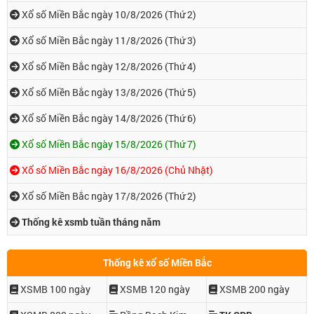
Xổ số Miền Bắc ngày 10/8/2026 (Thứ 2)
Xổ số Miền Bắc ngày 11/8/2026 (Thứ 3)
Xổ số Miền Bắc ngày 12/8/2026 (Thứ 4)
Xổ số Miền Bắc ngày 13/8/2026 (Thứ 5)
Xổ số Miền Bắc ngày 14/8/2026 (Thứ 6)
Xổ số Miền Bắc ngày 15/8/2026 (Thứ 7)
Xổ số Miền Bắc ngày 16/8/2026 (Chủ Nhật)
Xổ số Miền Bắc ngày 17/8/2026 (Thứ 2)
Thống kê xsmb tuần tháng năm
Thống kê xổ số Miền Bắc
XSMB 100 ngày
XSMB 120 ngày
XSMB 200 ngày