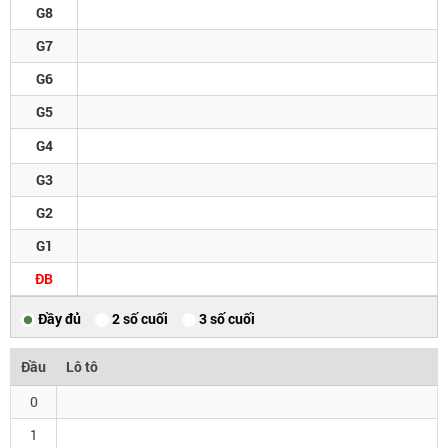
G8
G7
G6
G5
G4
G3
G2
G1
ĐB
Đầy đủ
2 số cuối
3 số cuối
Đầu
Lô tô
0
1