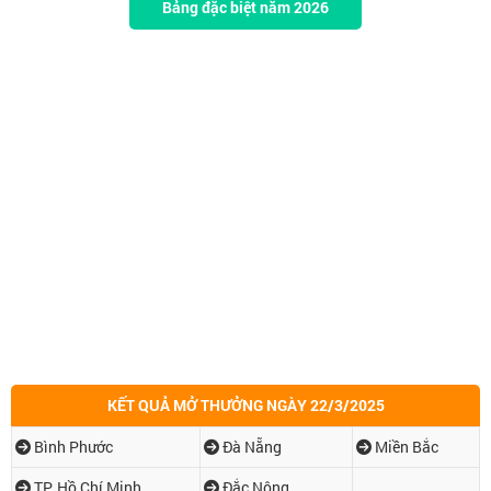
Bảng đặc biệt năm 2026
KẾT QUẢ MỞ THƯỞNG NGÀY 22/3/2025
Bình Phước
Đà Nẵng
Miền Bắc
TP. Hồ Chí Minh
Đắc Nông