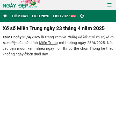
≡
NGÀY ĐẸP
.com
HÔM NAY
LỊCH 2026
LỊCH 2027
Xổ số Miền Trung ngày 23 tháng 4 năm 2025
XSMT ngày 23/4/2025
là trang xem và
thống kê kết quả xổ số
,
lô tô
trực tiếp
của các tỉnh
Miền Trung
mở thưởng ngày 23/4/2025. Nếu
các bạn muốn xem nhiều ngày hơn thì có thể chọn Thống kê theo
khoảng ngày ở bên dưới đây.