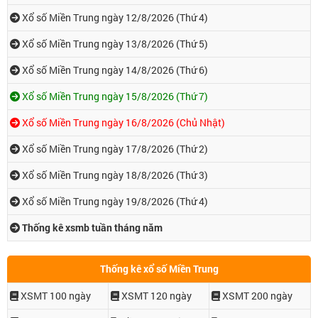
Xổ số Miền Trung ngày 12/8/2026 (Thứ 4)
Xổ số Miền Trung ngày 13/8/2026 (Thứ 5)
Xổ số Miền Trung ngày 14/8/2026 (Thứ 6)
Xổ số Miền Trung ngày 15/8/2026 (Thứ 7)
Xổ số Miền Trung ngày 16/8/2026 (Chủ Nhật)
Xổ số Miền Trung ngày 17/8/2026 (Thứ 2)
Xổ số Miền Trung ngày 18/8/2026 (Thứ 3)
Xổ số Miền Trung ngày 19/8/2026 (Thứ 4)
Thống kê xsmb tuần tháng năm
Thống kê xổ số Miền Trung
XSMT 100 ngày
XSMT 120 ngày
XSMT 200 ngày