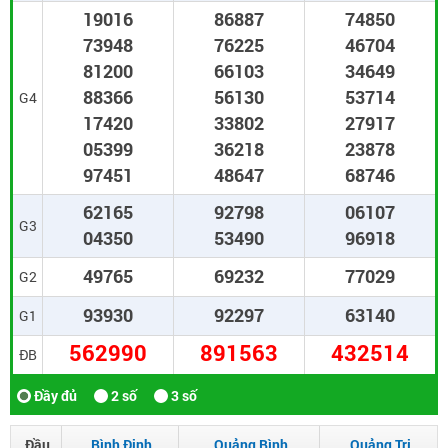
‍19016
‍86887
‍74850
73948
76225
46704
81200
66103
34649
88366
56130
53714
G4
17420
33802
27917
05399
36218
23878
97451
48647
68746
‍62165
‍92798
‍06107
G3
04350
53490
96918
‍49765
‍69232
‍77029
G2
‍93930
‍92297
‍63140
G1
‍562990
‍891563
‍432514
ĐB
Đầy đủ
2 số
3 số
Đầu
Bình Định
Quảng Bình
Quảng Trị