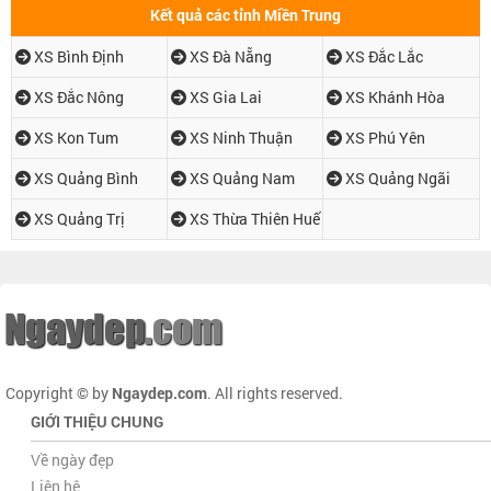
Kết quả các tỉnh Miền Trung
XS Bình Định
XS Đà Nẵng
XS Đắc Lắc
XS Đắc Nông
XS Gia Lai
XS Khánh Hòa
XS Kon Tum
XS Ninh Thuận
XS Phú Yên
XS Quảng Bình
XS Quảng Nam
XS Quảng Ngãi
XS Quảng Trị
XS Thừa Thiên Huế
Copyright © by
Ngaydep.com
. All rights reserved.
GIỚI THIỆU CHUNG
Về ngày đẹp
Liên hệ