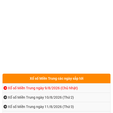
Xổ số Miền Trung các ngày sắp tới
Xổ số Miền Trung ngày 9/8/2026 (Chủ Nhật)
Xổ số Miền Trung ngày 10/8/2026 (Thứ 2)
Xổ số Miền Trung ngày 11/8/2026 (Thứ 3)