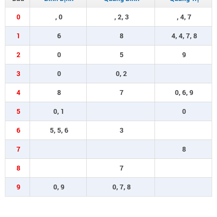
0
, 0
, 2, 3
, 4, 7
1
6
8
4, 4, 7, 8
2
0
5
9
3
0
0, 2
4
8
7
0, 6, 9
5
0, 1
0
6
5, 5, 6
3
7
8
8
7
9
0, 9
0, 7, 8