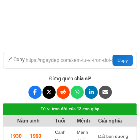
🔗 Copy:
Đừng quên
chia sẻ
!
Tử vi trọn đời của 12 con giáp
Năm sinh
Tuổi
Mệnh
Giải nghĩa
Canh
Mệnh
1930
1990
Đất bên đường