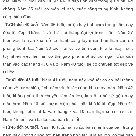
gạt. Năm 34 tuổi, cần lưu ý và vun đáp tình cảm trong gia đình, vợ
chồng. Năm 35 tuổi, có món lợi nhỏ, cuộc sống trung bình, không
có gì biến động.
- Từ 36 đến 40 tuổi
: Năm 36 tuổi, tài lộc hay tình cảm trong năm nay
đều tốt đẹp. Tháng 4 và 8 là hai tháng đại lợi trong năm. Năm 37
tuổi, việc làm ăn khá, dễ có thành công tuy nhiên bản thân cần đề
phòng bệnh tật. Năm 38 tuổi, tài lộc và tình cảm khá là may mắn,
tuy nhiên việc làm ăn có thể gặp phải một số trở ngại. Cần cẩn
thận vào các tháng 4, 6 và 8. Năm 40 tuổi, sẽ có chuyện tốt đẹp về
tài lộc.
- Từ 41 đến 45 tuổi
: Năm 41 tuổi, năm này khá tốt có cơ hội thành
công về sự nghiệp, tình cảm và tài lộc cũng khá may mắn. Năm 42
tuổi, không nên tính chuyện làm ăn lớn, làm ăn nhỏ sẽ gặp may
mắn hơn. Năm 43 tuổi, sự nghiệp phát triển khá là tốt đẹp. Năm 44
tuổi, không tốt nhất là vào tháng 7 và 10, cẩn thận sẽ có hao tài.
Năm 45 tuổi, vận tài lộc của bạn khá tốt.
- Từ 46 đến 50 tuổi
: Năm 46 tuổi, năm xấu, bản mệnh của bạn trong
năm này không được tốt, nên tránh hợp tác làm ăn lớn, có thể gặp