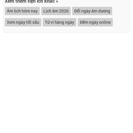
Xem thêm tiện ích khác »
Âm lịch hôm nay
Lịch âm 2026
Đổi ngày âm dương
Xem ngày tốt xấu
Tử vi hàng ngày
Đếm ngày online