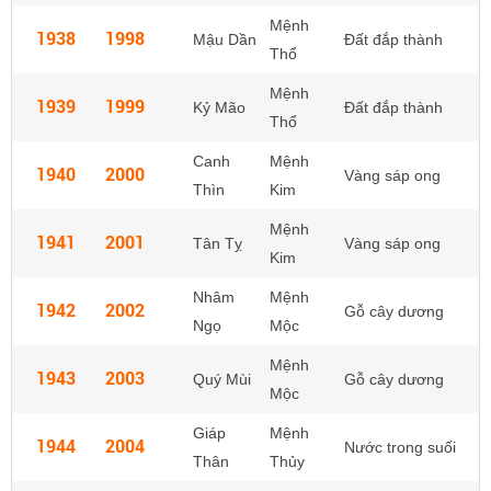
Mệnh
1938
1998
Mậu Dần
Đất đắp thành
Thổ
Mệnh
1939
1999
Kỷ Mão
Đất đắp thành
Thổ
Canh
Mệnh
1940
2000
Vàng sáp ong
Thìn
Kim
Mệnh
1941
2001
Tân Tỵ
Vàng sáp ong
Kim
Nhâm
Mệnh
1942
2002
Gỗ cây dương
Ngọ
Mộc
Mệnh
1943
2003
Quý Mùi
Gỗ cây dương
Mộc
Giáp
Mệnh
1944
2004
Nước trong suối
Thân
Thủy