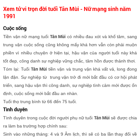
Xem tử vi trọn đời tuổi Tân Mùi - Nữ mạng sinh năm
1991
Cuộc sống
Tân Mùi
Tiền vận nữ mạng tuổi
có nhiều đau xót và khổ tâm, sang
trung vận cuộc sống cũng không mấy khá hơn vẫn còn phải muộn
phiền vì nhiều chuyện ở hiện tại, hậu vận của người tuổi này khá
tốt đẹp, công danh sự nghiệp vững chắc, tâm hồn được thảnh thơi.
Tân Mùi
Tóm lại: Tuổi
tiền vận và trung vận khá vất vả, long đong
lận đận. Sự nghiệp từ trung vận trở đi mới bắt đầu có cơ hội phát
triển, sang hậu vận thì công danh, sự nghiệp tình cảm mới được ổn
định, cuộc sống mới bắt đầu an nhàn.
Tuổi thọ trung bình từ 66 đến 75 tuổi.
Tình duyên
Tân Mùi
Tình duyên trong cuộc đời người phụ nữ tuổi
sẽ được chia
ra làm ba trường hợp chính sau:
Sinh vào những tháng: 4 và 9 Âm lịch, thì sẽ có ba lần thay đổi về