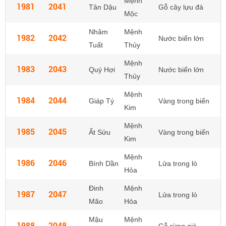
Mệnh
1981
2041
Tân Dậu
Gỗ cây lựu đá
Mộc
Nhâm
Mệnh
1982
2042
Nước biển lớn
Tuất
Thủy
Mệnh
1983
2043
Quý Hợi
Nước biển lớn
Thủy
Mệnh
1984
2044
Giáp Tý
Vàng trong biển
Kim
Mệnh
1985
2045
Ất Sửu
Vàng trong biển
Kim
Mệnh
1986
2046
Bính Dần
Lửa trong lò
Hỏa
Đinh
Mệnh
1987
2047
Lửa trong lò
Mão
Hỏa
Mậu
Mệnh
1988
2048