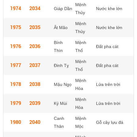
Mệnh
1974
2034
Giáp Dần
Nước khe lớn
Thủy
Mệnh
1975
2035
Ất Mão
Nước khe lớn
Thủy
Bính
Mệnh
1976
2036
Đất pha cát
Thìn
Thổ
Mệnh
1977
2037
Đinh Tỵ
Đất pha cát
Thổ
Mệnh
1978
2038
Mậu Ngọ
Lửa trên trời
Hỏa
Mệnh
1979
2039
Kỷ Mùi
Lửa trên trời
Hỏa
Canh
Mệnh
1980
2040
Gỗ cây lựu đá
Thân
Mộc