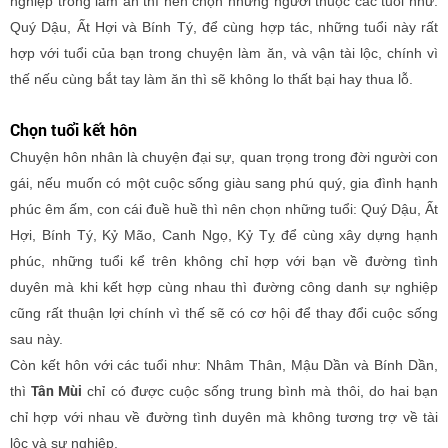
nghiệp trong làm ăn thì nên chọn những người thuộc các tuổi như:
Quý Dậu, Ất Hợi và Bính Tý, để cùng hợp tác, những tuổi này rất
hợp với tuổi của bạn trong chuyện làm ăn, và vận tài lộc, chính vì
thế nếu cùng bắt tay làm ăn thì sẽ không lo thất bại hay thua lỗ.
Chọn tuổi kết hôn
Chuyện hôn nhân là chuyện đại sự, quan trọng trong đời người con
gái, nếu muốn có một cuộc sống giàu sang phú quý, gia đình hạnh
phúc êm ấm, con cái đuề huề thì nên chọn những tuổi: Quý Dậu, Ất
Hợi, Bính Tý, Kỷ Mão, Canh Ngọ, Kỷ Tỵ để cùng xây dựng hạnh
phúc, những tuổi kể trên không chỉ hợp với bạn về đường tình
duyên mà khi kết hợp cùng nhau thì đường công danh sự nghiệp
cũng rất thuận lợi chính vì thế sẽ có cơ hội để thay đổi cuộc sống
sau này.
Còn kết hôn với các tuổi như: Nhâm Thân, Mậu Dần và Bính Dần,
Tân Mùi
thì
chỉ có được cuộc sống trung bình mà thôi, do hai bạn
chỉ hợp với nhau về đường tình duyên mà không tương trợ về tài
lộc và sự nghiệp.