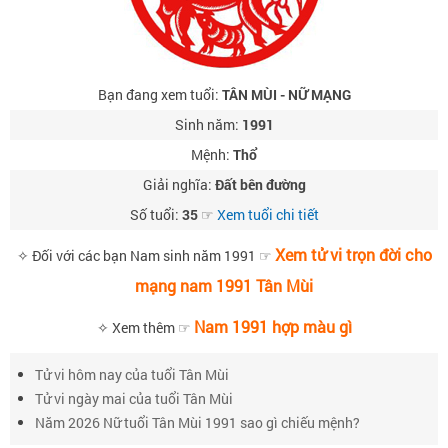
Bạn đang xem tuổi:
TÂN MÙI - NỮ MẠNG
Sinh năm:
1991
Mệnh:
Thổ
Giải nghĩa:
Đất bên đường
Số tuổi:
35
☞
Xem tuổi chi tiết
Xem tử vi trọn đời cho
✧ Đối với các bạn Nam sinh năm 1991 ☞
mạng nam 1991 Tân Mùi
Nam 1991 hợp màu gì
✧ Xem thêm ☞
Tử vi hôm nay của tuổi Tân Mùi
Tử vi ngày mai của tuổi Tân Mùi
Năm 2026 Nữ tuổi Tân Mùi 1991 sao gì chiếu mệnh?