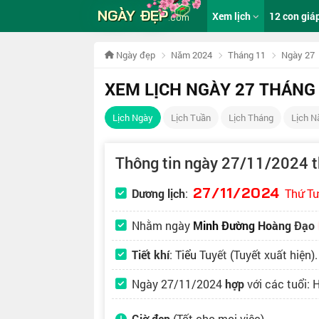
NGÀY ĐẸP
Xem lịch
12 con giá
.com
Ngày đẹp
Năm 2024
Tháng 11
Ngày 27
XEM LỊCH NGÀY 27 THÁNG
Lịch Ngày
Lịch Tuần
Lịch Tháng
Lịch 
Thông tin ngày 27/11/2024 
27/11/2024
Dương lịch
:
Thứ Tư
Nhằm ngày
Minh Đường Hoàng Đạo
Tiết khí
:
Tiểu Tuyết
(Tuyết xuất hiện).
Ngày 27/11/2024
hợp
với các tuổi: 
Giờ đẹp
(Tốt cho mọi việc)