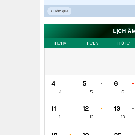
Hôm qua
LỊCH Â
THỨ HAI
THỨ BA
THỨ TƯ
4
5
6
4
5
6
11
12
13
11
12
13