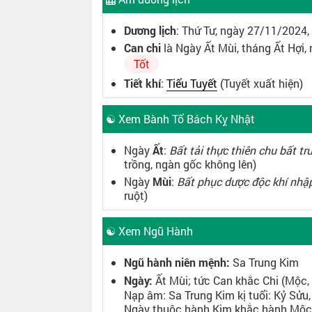
Dương lịch
: Thứ Tư, ngày 27/11/2024,
Can chi
là Ngày Ất Mùi, tháng Ất Hợi
Tốt
Tiết khí
:
Tiểu Tuyết
(Tuyết xuất hiện)
☯ Xem Bành Tổ Bách Kỵ Nhật
Ngày
Ất
:
Bất tải thực thiên chu bất tr
trồng, ngàn gốc không lên)
Ngày
Mùi
:
Bất phục dược độc khí nhậ
ruột)
☯ Xem Ngũ Hành
Ngũ hành niên mệnh:
Sa Trung Kim
Ngày:
Ất Mùi; tức Can khắc Chi (Mộc, 
Nạp âm: Sa Trung Kim kị tuổi: Kỷ Sửu
Ngày thuộc hành Kim khắc hành Mộc, đ