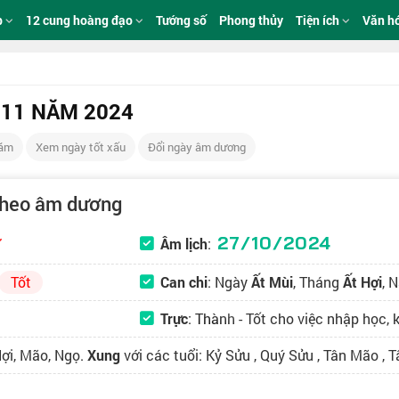
p
12 cung hoàng đạo
Tướng số
Phong thủy
Tiện ích
Văn h
 11 NĂM 2024
Năm
Xem ngày tốt xấu
Đổi ngày âm dương
theo âm dương
27/10/2024
Âm lịch
:
Tốt
Can chi
: Ngày
Ất Mùi
, Tháng
Ất Hợi
, 
Trực
:
Thành
- Tốt cho việc nhập học, k
Hợi, Mão, Ngọ.
Xung
với các tuổi: Kỷ Sửu , Quý Sửu , Tân Mão , 