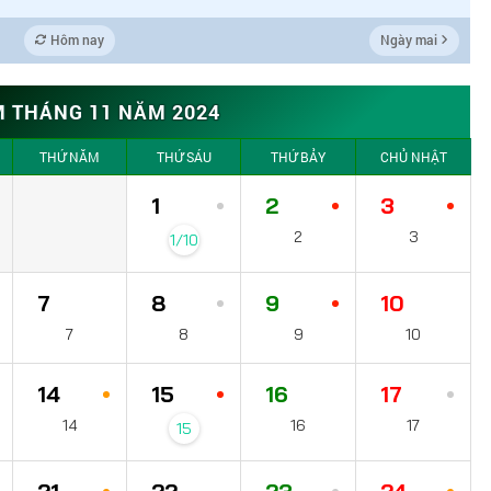
Hôm nay
Ngày mai
M THÁNG 11 NĂM 2024
THỨ NĂM
THỨ SÁU
THỨ BẢY
CHỦ NHẬT
1
2
3
2
3
1/10
7
8
9
10
7
8
9
10
14
15
16
17
14
16
17
15