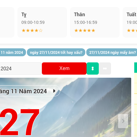
Tỵ
Thân
Tuất
09:00-10:59
15:00-16:59
19:0
★★★★☆
★★★★★
★★
 11 năm 2024
ngày 27/11/2024 tốt hay xấu?
27/11/2024 ngày mấy âm?
Xem
áng 11 Năm 2024
27