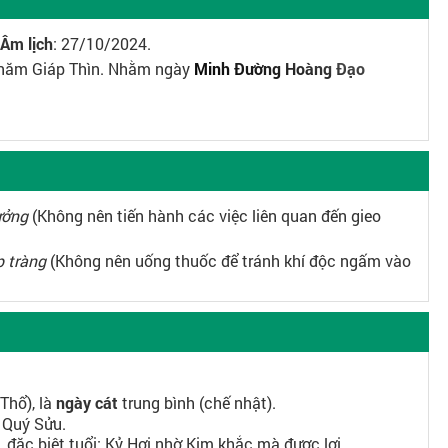
Âm lịch
: 27/10/2024.
, năm Giáp Thìn. Nhằm ngày
Minh Đường Hoàng Đạo
ưởng
(Không nên tiến hành các việc liên quan đến gieo
p tràng
(Không nên uống thuốc để tránh khí độc ngấm vào
Thổ), là
ngày cát
trung bình (chế nhật).
, Quý Sửu.
ặc biệt tuổi: Kỷ Hợi nhờ Kim khắc mà được lợi.