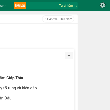
óa
Nổi bật
Tử vi hôm nay ngày 6/8/2026 của 12 c
11:45:29
- Thứ Năm
Năm
Giáp Thìn
.
ỵ tố tụng và kiện cáo.
Tân Dậu