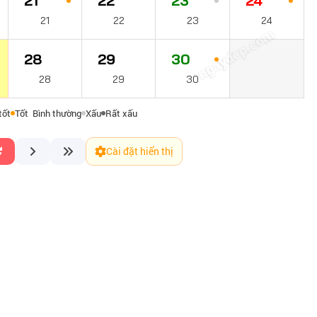
21
22
23
24
21
22
23
24
ngaydep.com
28
29
30
28
29
30
tốt
Tốt
Bình thường
Xấu
Rất xấu
Cài đặt hiển thị