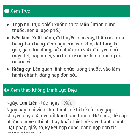
Xem Trực
Thập nhị trực chiếu xuống trực:
Mãn
(Tránh dùng
thuốc, nên đi dạo phố.)
Nên làm
: Xuất hành, đi thuyền, cho vay, thâu nợ, mua
hàng, bán hàng, đem ngũ cốc vào kho, đặt táng kê
gác, gác đòn đông, sửa chữa kho vựa, đặt yên chỗ
máy dệt, nạp nô tỳ, vào học kỹ nghệ, làm chuồng gà
ngỗng vịt..
Kiêng cự
: Lên quan lãnh chức, uống thuốc, vào làm
hành chánh, dâng nạp đơn sớ..
Xem theo Khổng Minh Lục Diệu
Ngày:
Lưu Liên
- tức ngày
Xấu
Ngày này mọi việc khó thành, dễ bị trễ nải hay gặp
chuyện dây dưa nên rất khó hoàn thành. Hơn nữa, dễ gặp
những chuyện thị phi hay khẩu thiệt. Về việc hành chính,
luật pháp, giấy tờ, ký kết hợp đồng, dâng nộp đơn từ