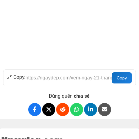
🔗 Copy:
Đừng quên
chia sẻ
!