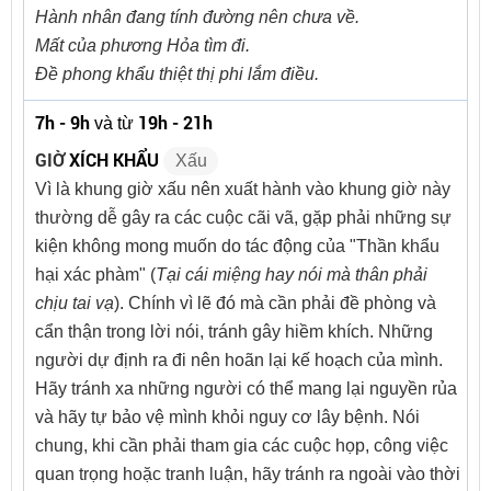
Hành nhân đang tính đường nên chưa về.
Mất của phương Hỏa tìm đi.
Đề phong khẩu thiệt thị phi lắm điều.
7h - 9h
19h - 21h
và từ
GIỜ
XÍCH KHẨU
Xấu
Vì là khung giờ xấu nên xuất hành vào khung giờ này
thường dễ gây ra các cuộc cãi vã, gặp phải những sự
kiện không mong muốn do tác động của "Thần khẩu
hại xác phàm" (
Tại cái miệng hay nói mà thân phải
chịu tai vạ
). Chính vì lẽ đó mà cần phải đề phòng và
cẩn thận trong lời nói, tránh gây hiềm khích. Những
người dự định ra đi nên hoãn lại kế hoạch của mình.
Hãy tránh xa những người có thể mang lại nguyền rủa
và hãy tự bảo vệ mình khỏi nguy cơ lây bệnh. Nói
chung, khi cần phải tham gia các cuộc họp, công việc
quan trọng hoặc tranh luận, hãy tránh ra ngoài vào thời