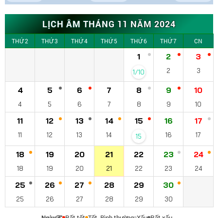
LỊCH ÂM THÁNG 11 NĂM 2024
THỨ 2
THỨ 3
THỨ 4
THỨ 5
THỨ 6
THỨ 7
CN
1
2
3
2
3
1/10
4
5
6
7
8
9
10
4
5
6
7
8
9
10
11
12
13
14
15
16
17
11
12
13
14
16
17
15
18
19
20
21
22
23
24
18
19
20
21
22
23
24
25
26
27
28
29
30
25
26
27
28
29
30
Ngày
Rất tốt
Tốt
Bình thường
Xấu
Rất xấu