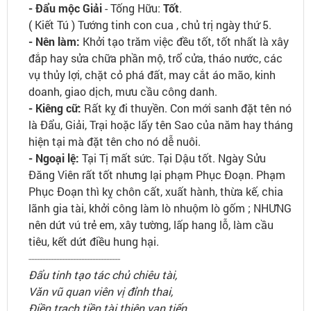
- Đẩu mộc Giải
- Tống Hữu:
Tốt
.
( Kiết Tú ) Tướng tinh con cua , chủ trị ngày thứ 5.
- Nên làm:
Khởi tạo trăm việc đều tốt, tốt nhất là xây
đắp hay sửa chữa phần mộ, trổ cửa, tháo nước, các
vụ thủy lợi, chặt cỏ phá đất, may cắt áo mão, kinh
doanh, giao dịch, mưu cầu công danh.
- Kiêng cữ:
Rất kỵ đi thuyền. Con mới sanh đặt tên nó
là Đẩu, Giải, Trại hoặc lấy tên Sao của năm hay tháng
hiện tại mà đặt tên cho nó dễ nuôi.
- Ngoại lệ:
Tại Tị mất sức. Tại Dậu tốt. Ngày Sửu
Đăng Viên rất tốt nhưng lại phạm Phục Đoạn. Phạm
Phục Đoạn thì kỵ chôn cất, xuất hành, thừa kế, chia
lãnh gia tài, khởi công làm lò nhuộm lò gốm ; NHƯNG
nên dứt vú trẻ em, xây tường, lấp hang lỗ, làm cầu
tiêu, kết dứt điều hung hại.
---------------------------------
Đẩu tinh tạo tác chủ chiêu tài,
Văn vũ quan viên vị đỉnh thai,
Điền trạch tiền tài thiên vạn tiến,