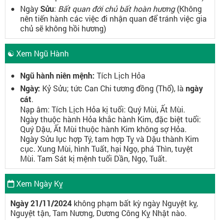
Ngày
Sửu
:
Bất quan đới chủ bất hoàn hương
(Không
nên tiến hành các việc đi nhận quan để tránh việc gia
chủ sẽ không hồi hương)
☯ Xem Ngũ Hành
Ngũ hành niên mệnh:
Tích Lịch Hỏa
Ngày:
Kỷ Sửu; tức Can Chi tương đồng (Thổ), là
ngày
cát
.
Nạp âm: Tích Lịch Hỏa kị tuổi: Quý Mùi, Ất Mùi.
Ngày thuộc hành Hỏa khắc hành Kim, đặc biệt tuổi:
Quý Dậu, Ất Mùi thuộc hành Kim không sợ Hỏa.
Ngày Sửu lục hợp Tý, tam hợp Tỵ và Dậu thành Kim
cục. Xung Mùi, hình Tuất, hại Ngọ, phá Thìn, tuyệt
Mùi. Tam Sát kị mệnh tuổi Dần, Ngọ, Tuất.
Xem Ngày Kỵ
Ngày 21/11/2024
không phạm bất kỳ ngày Nguyệt kỵ,
Nguyệt tận, Tam Nương, Dương Công Kỵ Nhật nào.