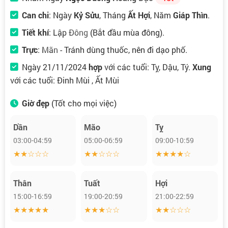
Can chi
: Ngày
Kỷ Sửu
, Tháng
Ất Hợi
, Năm
Giáp Thìn
.
Tiết khí
:
Lập Đông
(Bắt đầu mùa đông).
Trực
:
Mãn
- Tránh dùng thuốc, nên đi dạo phố.
Ngày 21/11/2024
hợp
với các tuổi: Tỵ, Dậu, Tý.
Xung
với các tuổi: Đinh Mùi , Ất Mùi
Giờ đẹp
(Tốt cho mọi việc)
Dần
Mão
Tỵ
03:00-04:59
05:00-06:59
09:00-10:59
★★☆☆☆
★★☆☆☆
★★★★☆
Thân
Tuất
Hợi
15:00-16:59
19:00-20:59
21:00-22:59
★★★★★
★★★☆☆
★★☆☆☆