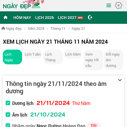
≡
NGÀY ĐẸP
.com
HÔM NAY
LỊCH 2026
LỊCH 2027
Ngày đẹp
Năm 2024
Tháng 11
Ngày 21
XEM LỊCH NGÀY 21 THÁNG 11 NĂM 2024
Lịch
Lịch Tuần
Lịch
Lịch Năm
Xem
Đổi ngày
Ngày
Tháng
ngày tốt
âm
xấu
dương
Thông tin ngày 21/11/2024 theo âm
dương
21/11/2024
Dương lịch
:
Thứ Năm
21/10/2024
Âm lịch
:
Nhằm ngày
Ngọc Đường Hoàng Đạo
Tốt