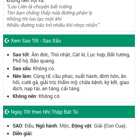
không nên vội vã.
"Lưu Liên là chuyện bất tường
Tìm bạn chẳng thấy nửa đường phân ly
Không thì lưu lạc một khi
Nhiều đường trắc trở nhiều khi nhọc nhằn."
Xem Sao Tốt - Sao Xấu
Sao tốt
: Âm đức, Thủ nhật, Cát kì, Lục hợp, Bất tương,
Phổ hộ, Bảo quang.
Sao xấu
: Không có.
Nên làm
: Cúng tế, cầu phúc, xuất hành, đính hôn, ăn
hỏi, cưới gả, giải trừ, thẩm mỹ, chữa bệnh, ký kết, giao
dịch, nạp tài, an táng, cải táng.
Không nên
: Không có.
Ngày Tốt theo Nhị Thập Bát Tú
SAO
: Đẩu,
Ngũ hành
: Mộc,
Động vật
: Giải (Con Cua).
Diễn giải
: