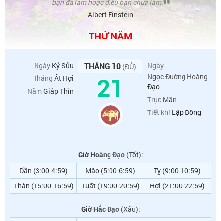
bạn đã làm hoặc điều bạn chưa làm.
- Albert Einstein -
THỨ NĂM
Ngày
Kỷ Sửu
THÁNG 10
Ngày
(ĐỦ)
21
Ngọc Đường Hoàng
Tháng
Ất Hợi
Đạo
Năm
Giáp Thìn
Trực
Mãn
Tiết khí
Lập Đông
Giờ Hoàng Đạo
(Tốt):
Dần (3:00-4:59)
Mão (5:00-6:59)
Tỵ (9:00-10:59)
Thân (15:00-16:59)
Tuất (19:00-20:59)
Hợi (21:00-22:59)
Giờ Hắc Đạo
(Xấu):