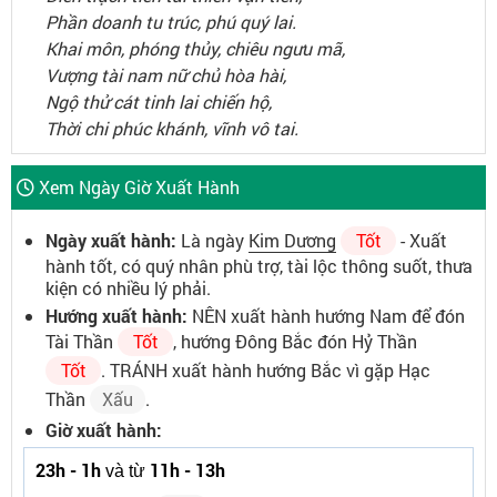
Phần doanh tu trúc, phú quý lai.
Khai môn, phóng thủy, chiêu ngưu mã,
Vượng tài nam nữ chủ hòa hài,
Ngộ thử cát tinh lai chiến hộ,
Thời chi phúc khánh, vĩnh vô tai.
Xem Ngày Giờ Xuất Hành
Ngày xuất hành:
Là ngày
Kim Dương
Tốt
- Xuất
hành tốt, có quý nhân phù trợ, tài lộc thông suốt, thưa
kiện có nhiều lý phải.
Hướng xuất hành:
NÊN xuất hành hướng Nam để đón
Tài Thần
Tốt
, hướng Đông Bắc đón Hỷ Thần
Tốt
. TRÁNH xuất hành hướng Bắc vì gặp Hạc
Thần
Xấu
.
Giờ xuất hành:
23h - 1h
11h - 13h
và từ