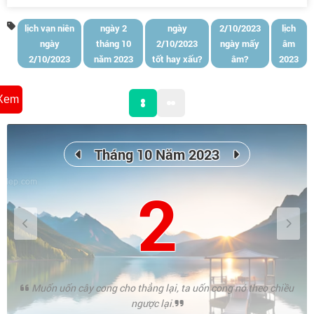
lịch vạn niên
ngày 2
ngày
2/10/2023
lịch
ngày
tháng 10
2/10/2023
ngày mấy
âm
2/10/2023
năm 2023
tốt hay xấu?
âm?
2023
Xem
Tháng 10 Năm 2023
2
Muốn uốn cây cong cho thẳng lại, ta uốn cong nó theo chiều
ngược lại.