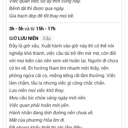
Việc quan việc sự ấy thời cùng hay.
Bệnh tật thì được qua ngày.
Gia trạch đẹp đẽ tốt thay mọi bề.
3h - 5h
15h - 17h
và từ
GIỜ
LƯU NIÊN
Xấu
Đây là giờ xấu. Xuất hành vào giờ này thì có thể nói
nghiệp khó thành, việc cầu tài trở lên mờ mịt, còn đối
với mọi kiện cáo nên xem xét hoãn lại. Người đi chưa
có tin về. Đi hướng Nam tìm nhanh mới thấy, nên
phòng ngừa cãi cọ, miệng tiếng rất tầm thường. Việc
làm chậm, lâu la nhưng việc gì cũng chắc chắn.
Lưu niên mọi việc khó thay.
Mưu cầu lúc chửa sáng ngày mới nên.
Việc quan phải hoãn mới yên.
Hành nhân đang tính đường nên chưa về.
Mất của phương Hỏa tìm đi.
Đề phong khẩu thiệt thị phi lắm điều.