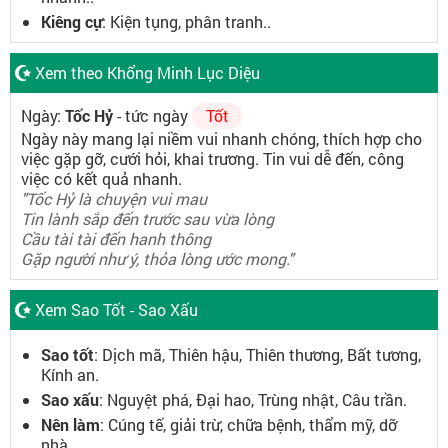
Kiêng cự
: Kiện tụng, phân tranh..
Xem theo Khổng Minh Lục Diệu
Ngày:
Tốc Hỷ
- tức ngày
Tốt
Ngày này mang lại niềm vui nhanh chóng, thích hợp cho
việc gặp gỡ, cưới hỏi, khai trương. Tin vui dễ đến, công
việc có kết quả nhanh.
"Tốc Hỷ là chuyện vui mau
Tin lành sắp đến trước sau vừa lòng
Cầu tài tài đến hanh thông
Gặp người như ý, thỏa lòng ước mong."
Xem Sao Tốt - Sao Xấu
Sao tốt
: Dịch mã, Thiên hậu, Thiên thương, Bất tương,
Kính an.
Sao xấu
: Nguyệt phá, Đại hao, Trùng nhật, Câu trần.
Nên làm
: Cúng tế, giải trừ, chữa bệnh, thẩm mỹ, dỡ
nhà.