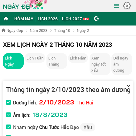
≡
NGÀY ĐẸP
.com
HÔM NAY
LỊCH 2026
LỊCH 2027
Ngày đẹp
Năm 2023
Tháng 10
Ngày 2
XEM LỊCH NGÀY 2 THÁNG 10 NĂM 2023
Lịch
Lịch Tuần
Lịch
Lịch Năm
Xem
Đổi ngày
Ngày
Tháng
ngày tốt
âm
xấu
dương
Thông tin ngày 2/10/2023 theo âm dương
2/10/2023
Dương lịch
:
Thứ Hai
18/8/2023
Âm lịch
:
Nhằm ngày
Chu Tước Hắc Đạo
Xấu