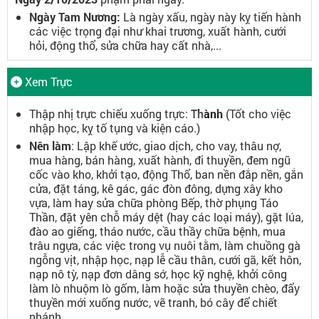
Ngày Tam Nương:
Là ngày xấu, ngày này kỵ tiến hành
các việc trọng đại như khai trương, xuất hành, cưới
hỏi, động thổ, sửa chữa hay cất nhà,...
Xem Trực
Thập nhị trực chiếu xuống trực:
Thành
(Tốt cho việc
nhập học, kỵ tố tụng và kiện cáo.)
Nên làm
: Lập khế ước, giao dịch, cho vay, thâu nợ,
mua hàng, bán hàng, xuất hành, đi thuyền, đem ngũ
cốc vào kho, khởi tạo, động Thổ, ban nền đắp nền, gắn
cửa, đặt táng, kê gác, gác đòn đông, dựng xây kho
vựa, làm hay sửa chữa phòng Bếp, thờ phụng Táo
Thần, đặt yên chỗ máy dệt (hay các loại máy), gặt lúa,
đào ao giếng, tháo nước, cầu thầy chữa bệnh, mua
trâu ngựa, các việc trong vụ nuôi tằm, làm chuồng gà
ngỗng vịt, nhập học, nạp lễ cầu thân, cưới gã, kết hôn,
nạp nô tỳ, nạp đơn dâng sớ, học kỹ nghệ, khởi công
làm lò nhuộm lò gốm, làm hoặc sửa thuyền chèo, đẩy
thuyền mới xuống nước, vẽ tranh, bó cây để chiết
nhánh..