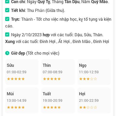
Can chi
: Ngày
Quý Tỵ
, Tháng
Tân Dậu
, Năm
Quý Mão
.
Tiết khí
:
Thu Phân
(Giữa thu).
Trực
:
Thành
- Tốt cho việc nhập học, kỵ tố tụng và kiện
cáo.
Ngày 2/10/2023
hợp
với các tuổi: Dậu, Sửu, Thân.
Xung
với các tuổi: Đinh Hợi , Ất Hợi , Đinh Mão , Đinh Hợi
Giờ đẹp
(Tốt cho mọi việc)
Sửu
Thìn
Ngọ
01:00-02:59
07:00-08:59
11:00-12:59
★★★★★
★★★★★
★★★☆☆
Mùi
Tuất
Hợi
13:00-14:59
19:00-20:59
21:00-22:59
★★★★★
★★★★★
★★☆☆☆