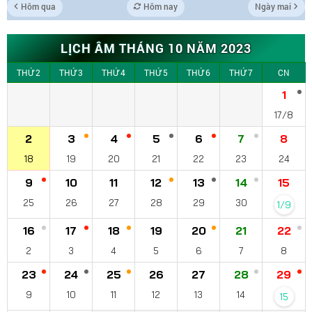
Hôm qua
Hôm nay
Ngày mai
LỊCH ÂM THÁNG 10 NĂM 2023
THỨ 2
THỨ 3
THỨ 4
THỨ 5
THỨ 6
THỨ 7
CN
1
17/8
2
3
4
5
6
7
8
18
19
20
21
22
23
24
9
10
11
12
13
14
15
25
26
27
28
29
30
1/9
16
17
18
19
20
21
22
2
3
4
5
6
7
8
23
24
25
26
27
28
29
9
10
11
12
13
14
15