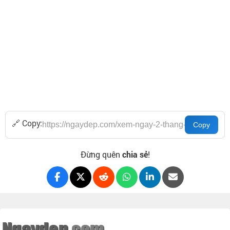
🔗 Copy:
Đừng quên
chia sẻ
!