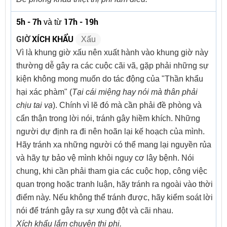
5h - 7h
17h - 19h
và từ
GIỜ
XÍCH KHẨU
Xấu
Vì là khung giờ xấu nên xuất hành vào khung giờ này
thường dễ gây ra các cuộc cãi vã, gặp phải những sự
kiện không mong muốn do tác động của "Thần khẩu
hại xác phàm" (
Tại cái miệng hay nói mà thân phải
chịu tai vạ
). Chính vì lẽ đó mà cần phải đề phòng và
cẩn thận trong lời nói, tránh gây hiềm khích. Những
người dự định ra đi nên hoãn lại kế hoạch của mình.
Hãy tránh xa những người có thể mang lại nguyền rủa
và hãy tự bảo vệ mình khỏi nguy cơ lây bệnh. Nói
chung, khi cần phải tham gia các cuộc họp, công việc
quan trọng hoặc tranh luận, hãy tránh ra ngoài vào thời
điểm này. Nếu không thể tránh được, hãy kiểm soát lời
nói để tránh gây ra sự xung đột và cãi nhau.
Xích khẩu lắm chuyên thị phi.