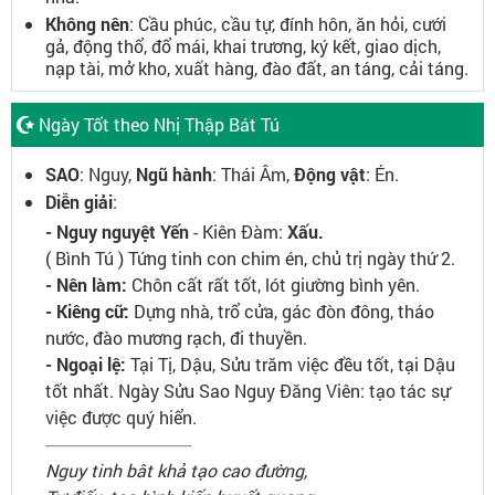
Không nên
: Cầu phúc, cầu tự, đính hôn, ăn hỏi, cưới
gả, động thổ, đổ mái, khai trương, ký kết, giao dịch,
nạp tài, mở kho, xuất hàng, đào đất, an táng, cải táng.
Ngày Tốt theo Nhị Thập Bát Tú
SAO
: Nguy,
Ngũ hành
: Thái Âm,
Động vật
: Én.
Diễn giải
:
- Nguy nguyệt Yến
- Kiên Đàm:
Xấu.
( Bình Tú ) Tứng tinh con chim én, chủ trị ngày thứ 2.
- Nên làm:
Chôn cất rất tốt, lót giường bình yên.
- Kiêng cữ:
Dựng nhà, trổ cửa, gác đòn đông, tháo
nước, đào mương rạch, đi thuyền.
- Ngoại lệ:
Tại Tị, Dậu, Sửu trăm việc đều tốt, tại Dậu
tốt nhất. Ngày Sửu Sao Nguy Đăng Viên: tạo tác sự
việc được quý hiển.
---------------------------------
Nguy tinh bât khả tạo cao đường,