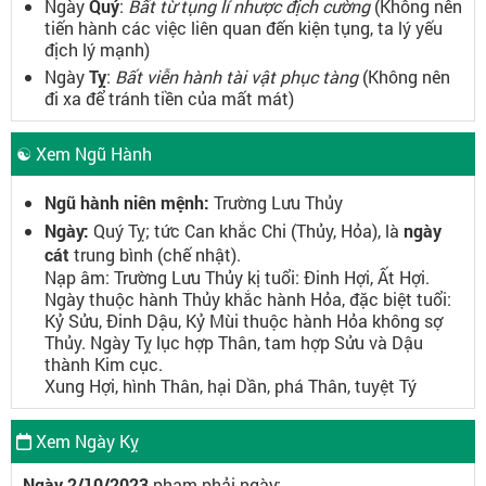
Ngày
Quý
:
Bất từ tụng lí nhược địch cường
(Không nên
tiến hành các việc liên quan đến kiện tụng, ta lý yếu
địch lý mạnh)
Ngày
Tỵ
:
Bất viễn hành tài vật phục tàng
(Không nên
đi xa để tránh tiền của mất mát)
☯ Xem Ngũ Hành
Ngũ hành niên mệnh:
Trường Lưu Thủy
Ngày:
Quý Tỵ; tức Can khắc Chi (Thủy, Hỏa), là
ngày
cát
trung bình (chế nhật).
Nạp âm: Trường Lưu Thủy kị tuổi: Đinh Hợi, Ất Hợi.
Ngày thuộc hành Thủy khắc hành Hỏa, đặc biệt tuổi:
Kỷ Sửu, Đinh Dậu, Kỷ Mùi thuộc hành Hỏa không sợ
Thủy. Ngày Tỵ lục hợp Thân, tam hợp Sửu và Dậu
thành Kim cục.
Xung Hợi, hình Thân, hại Dần, phá Thân, tuyệt Tý
Xem Ngày Kỵ
Ngày 2/10/2023
phạm phải ngày: