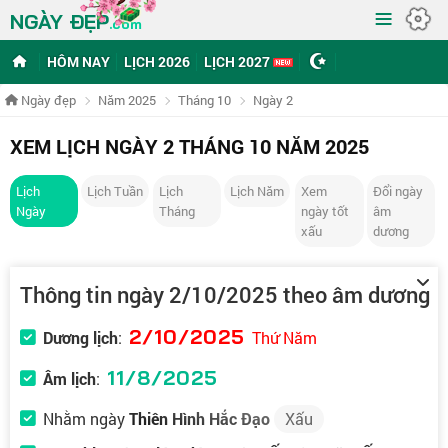
≡
NGÀY ĐẸP
.com
HÔM NAY
LỊCH 2026
LỊCH 2027
Ngày đẹp
Năm 2025
Tháng 10
Ngày 2
XEM LỊCH NGÀY 2 THÁNG 10 NĂM 2025
Lịch
Lịch Tuần
Lịch
Lịch Năm
Xem
Đổi ngày
Ngày
Tháng
ngày tốt
âm
xấu
dương
Thông tin ngày 2/10/2025 theo âm dương
2/10/2025
Dương lịch
:
Thứ Năm
11/8/2025
Âm lịch
:
Nhằm ngày
Thiên Hình Hắc Đạo
Xấu