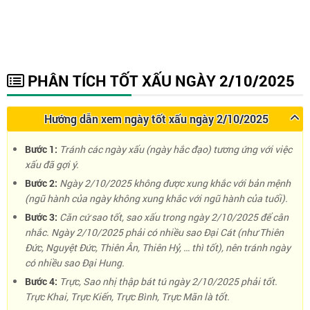
PHÂN TÍCH TỐT XẤU NGÀY 2/10/2025
Hướng dẫn xem ngày tốt xấu ngày 2/10/2025
Bước 1:
Tránh các ngày xấu (ngày hắc đạo) tương ứng với việc
xấu đã gợi ý.
Bước 2:
Ngày 2/10/2025 không được xung khắc với bản mệnh
(ngũ hành của ngày không xung khắc với ngũ hành của tuổi).
Bước 3:
Căn cứ sao tốt, sao xấu trong ngày 2/10/2025 để cân
nhắc. Ngày 2/10/2025 phải có nhiều sao Đại Cát (như Thiên
Đức, Nguyệt Đức, Thiên Ân, Thiên Hỷ, … thì tốt), nên tránh ngày
có nhiều sao Đại Hung.
Bước 4:
Trực, Sao nhị thập bát tú ngày 2/10/2025 phải tốt.
Trực Khai, Trực Kiến, Trực Bình, Trực Mãn là tốt.