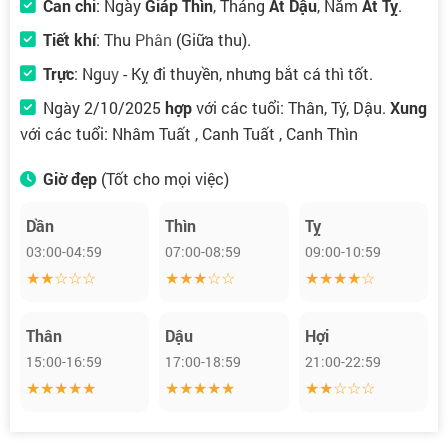
Can chi
: Ngày
Giáp Thìn
, Tháng
Ất Dậu
, Năm
Ất Tỵ
.
Tiết khí
:
Thu Phân
(Giữa thu).
Trực
:
Nguy
- Kỵ đi thuyền, nhưng bắt cá thì tốt.
Ngày 2/10/2025
hợp
với các tuổi: Thân, Tý, Dậu.
Xung
với các tuổi: Nhâm Tuất , Canh Tuất , Canh Thìn
Giờ đẹp
(Tốt cho mọi việc)
Dần
Thìn
Tỵ
03:00-04:59
07:00-08:59
09:00-10:59
★★☆☆☆
★★★☆☆
★★★★☆
Thân
Dậu
Hợi
15:00-16:59
17:00-18:59
21:00-22:59
★★★★★
★★★★★
★★☆☆☆