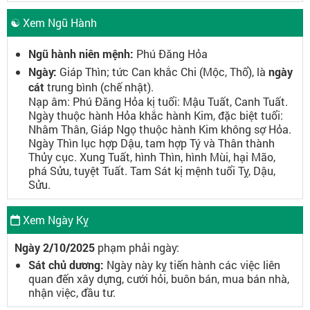
☯ Xem Ngũ Hành
Ngũ hành niên mệnh:
Phú Đăng Hỏa
Ngày:
Giáp Thìn; tức Can khắc Chi (Mộc, Thổ), là
ngày
cát
trung bình (chế nhật).
Nạp âm: Phú Đăng Hỏa kị tuổi: Mậu Tuất, Canh Tuất.
Ngày thuộc hành Hỏa khắc hành Kim, đặc biệt tuổi:
Nhâm Thân, Giáp Ngọ thuộc hành Kim không sợ Hỏa.
Ngày Thìn lục hợp Dậu, tam hợp Tý và Thân thành
Thủy cục. Xung Tuất, hình Thìn, hình Mùi, hại Mão,
phá Sửu, tuyệt Tuất. Tam Sát kị mệnh tuổi Tỵ, Dậu,
Sửu.
Xem Ngày Kỵ
Ngày 2/10/2025
phạm phải ngày:
Sát chủ dương:
Ngày này kỵ tiến hành các việc liên
quan đến xây dựng, cưới hỏi, buôn bán, mua bán nhà,
nhận việc, đầu tư.