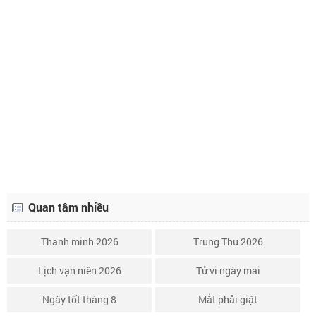
Lịch âm ngày 12 tháng 10 năm 2025
21/8
Lịch âm ngày 13 tháng 10 năm 2025
22/8
Lịch âm ngày 14 tháng 10 năm 2025
23/8
Lịch âm ngày 15 tháng 10 năm 2025
24/8
Lịch âm ngày 16 tháng 10 năm 2025
25/8
Quan tâm nhiều
Thanh minh 2026
Trung Thu 2026
Lịch vạn niên 2026
Tử vi ngày mai
Ngày tốt tháng 8
Mắt phải giật