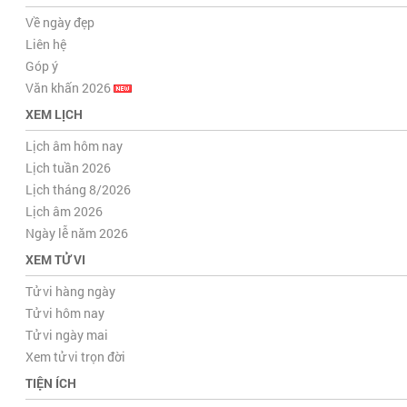
Về ngày đẹp
Liên hệ
Góp ý
Văn khấn 2026
XEM LỊCH
Lịch âm hôm nay
Lịch tuần 2026
Lịch tháng 8/2026
Lịch âm 2026
Ngày lễ năm 2026
XEM TỬ VI
Tử vi hàng ngày
Tử vi hôm nay
Tử vi ngày mai
Xem tử vi trọn đời
TIỆN ÍCH