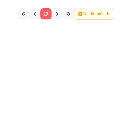
Cài đặt hiển thị