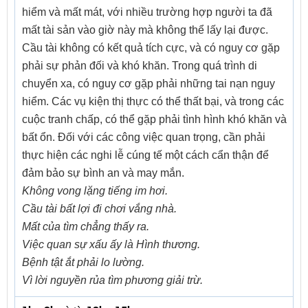
hiểm và mất mát, với nhiều trường hợp người ta đã
mất tài sản vào giờ này mà không thể lấy lại được.
Cầu tài không có kết quả tích cực, và có nguy cơ gặp
phải sự phản đối và khó khăn. Trong quá trình di
chuyển xa, có nguy cơ gặp phải những tai nạn nguy
hiểm. Các vụ kiện thị thực có thể thất bại, và trong các
cuộc tranh chấp, có thể gặp phải tình hình khó khăn và
bất ổn. Đối với các công việc quan trọng, cần phải
thực hiện các nghi lễ cúng tế một cách cẩn thận để
đảm bảo sự bình an và may mắn.
Không vong lặng tiếng im hơi.
Cầu tài bất lợi đi chơi vắng nhà.
Mất của tìm chẳng thấy ra.
Việc quan sự xấu ấy là Hình thương.
Bệnh tật ắt phải lo lường.
Vì lời nguyền rủa tìm phương giải trừ.