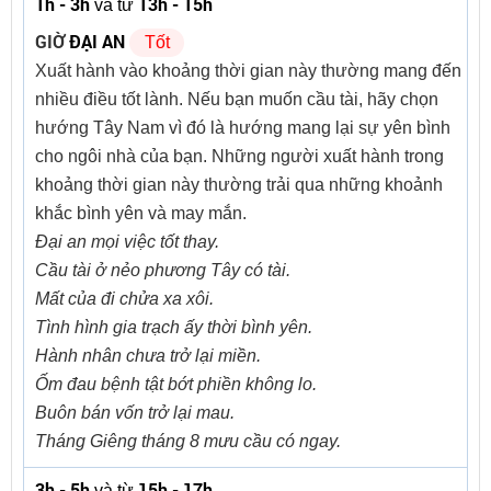
1h - 3h
13h - 15h
và từ
GIỜ
ĐẠI AN
Tốt
Xuất hành vào khoảng thời gian này thường mang đến
nhiều điều tốt lành. Nếu bạn muốn cầu tài, hãy chọn
hướng Tây Nam vì đó là hướng mang lại sự yên bình
cho ngôi nhà của bạn. Những người xuất hành trong
khoảng thời gian này thường trải qua những khoảnh
khắc bình yên và may mắn.
Đại an mọi việc tốt thay.
Cầu tài ở nẻo phương Tây có tài.
Mất của đi chửa xa xôi.
Tình hình gia trạch ấy thời bình yên.
Hành nhân chưa trở lại miền.
Ốm đau bệnh tật bớt phiền không lo.
Buôn bán vốn trở lại mau.
Tháng Giêng tháng 8 mưu cầu có ngay.
3h - 5h
15h - 17h
và từ