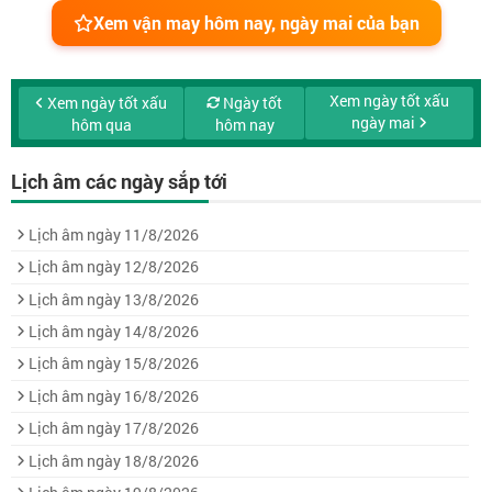
Xem vận may hôm nay, ngày mai của bạn
Xem ngày tốt xấu
Xem ngày tốt xấu
Ngày tốt
ngày mai
hôm qua
hôm nay
Lịch âm các ngày sắp tới
Lịch âm ngày 11/8/2026
Lịch âm ngày 12/8/2026
Lịch âm ngày 13/8/2026
Lịch âm ngày 14/8/2026
Lịch âm ngày 15/8/2026
Lịch âm ngày 16/8/2026
Lịch âm ngày 17/8/2026
Lịch âm ngày 18/8/2026