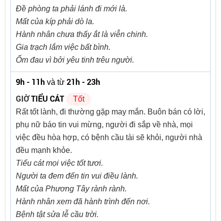
Đề phòng ta phải lánh đi mới là.
Mất của kíp phải dò la.
Hành nhân chưa thấy ắt là viễn chinh.
Gia trạch lắm việc bất bình.
Ốm đau vì bởi yêu tinh trêu người.
9h - 11h
21h - 23h
và từ
GIỜ
TIỂU CÁT
Tốt
Rất tốt lành, đi thường gặp may mắn. Buôn bán có lời,
phụ nữ báo tin vui mừng, người đi sắp về nhà, mọi
việc đều hòa hợp, có bệnh cầu tài sẽ khỏi, người nhà
đều mạnh khỏe.
Tiểu cát mọi việc tốt tươi.
Người ta đem đến tin vui điều lành.
Mất của Phương Tây rành rành.
Hành nhân xem đã hành trình đến nơi.
Bệnh tật sửa lễ cầu trời.