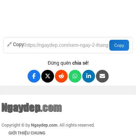
🔗 Copy:
Đừng quên
chia sẻ
!
Copyright © by
Ngaydep.com
. All rights reserved.
GIỚI THIỆU CHUNG