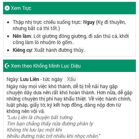
Xem Trực
Thập nhị trực chiếu xuống trực:
Nguy
(Kỵ đi thuyền,
nhưng bắt cá thì tốt.)
Nên làm
: Lót giường đóng giường, đi săn thú cá, khởi
công làm lò nhuộm lò gốm..
Kiêng cự
: Xuất hành đường thủy..
Xem theo Khổng Minh Lục Diệu
Ngày:
Lưu Liên
- tức ngày
Xấu
Ngày này mọi việc khó thành, dễ bị trễ nải hay gặp
chuyện dây dưa nên rất khó hoàn thành. Hơn nữa, dễ gặp
những chuyện thị phi hay khẩu thiệt. Về việc hành chính,
luật pháp, giấy tờ, ký kết hợp đồng, dâng nộp đơn từ
không nên vội vã.
"Lưu Liên là chuyện bất tường
Tìm bạn chẳng thấy nửa đường phân ly
Không thì lưu lạc một khi
Nhiều đường trắc trở nhiều khi nhọc nhằn."