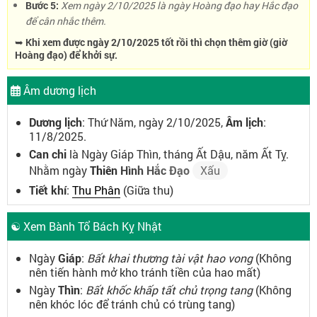
Bước 5:
Xem ngày 2/10/2025 là ngày Hoàng đạo hay Hắc đạo
để cân nhắc thêm.
➥ Khi xem được ngày 2/10/2025 tốt rồi thì chọn thêm giờ (giờ
Hoàng đạo) để khởi sự.
Âm dương lịch
Dương lịch
: Thứ Năm, ngày 2/10/2025,
Âm lịch
:
11/8/2025.
Can chi
là Ngày Giáp Thìn, tháng Ất Dậu, năm Ất Tỵ.
Nhằm ngày
Thiên Hình Hắc Đạo
Xấu
Tiết khí
:
Thu Phân
(Giữa thu)
☯ Xem Bành Tổ Bách Kỵ Nhật
Ngày
Giáp
:
Bất khai thương tài vật hao vong
(Không
nên tiến hành mở kho tránh tiền của hao mất)
Ngày
Thìn
:
Bất khốc khấp tất chủ trọng tang
(Không
nên khóc lóc để tránh chủ có trùng tang)