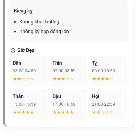
Kiêng kỵ
Không khai trương
Không ký hợp đồng lớn
Giờ Đẹp
Dần
Thìn
Tỵ
03:00-04:59
07:00-08:59
09:00-10:59
★★☆☆☆
★★★☆☆
★★★★☆
Thân
Dậu
Hợi
15:00-16:59
17:00-18:59
21:00-22:59
★★★★★
★★★★★
★★☆☆☆