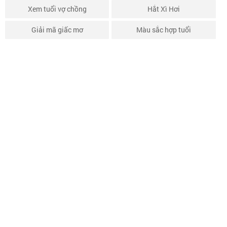
Xem tuổi vợ chồng
Hắt Xì Hơi
Giải mã giấc mơ
Màu sắc hợp tuổi