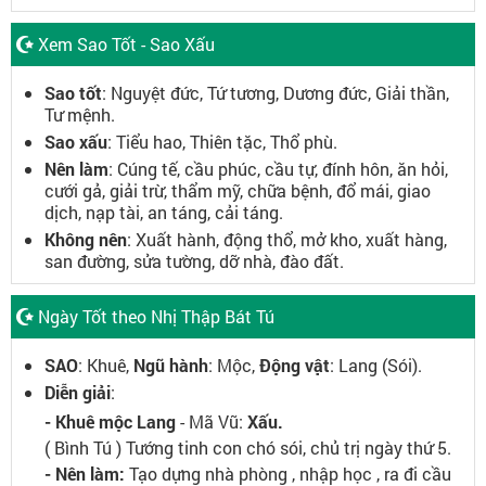
Xem Sao Tốt - Sao Xấu
Sao tốt
: Nguyệt đức, Tứ tương, Dương đức, Giải thần,
Tư mệnh.
Sao xấu
: Tiểu hao, Thiên tặc, Thổ phù.
Nên làm
: Cúng tế, cầu phúc, cầu tự, đính hôn, ăn hỏi,
cưới gả, giải trừ, thẩm mỹ, chữa bệnh, đổ mái, giao
dịch, nạp tài, an táng, cải táng.
Không nên
: Xuất hành, động thổ, mở kho, xuất hàng,
san đường, sửa tường, dỡ nhà, đào đất.
Ngày Tốt theo Nhị Thập Bát Tú
SAO
: Khuê,
Ngũ hành
: Mộc,
Động vật
: Lang (Sói).
Diễn giải
:
- Khuê mộc Lang
- Mã Vũ:
Xấu.
( Bình Tú ) Tướng tinh con chó sói, chủ trị ngày thứ 5.
- Nên làm:
Tạo dựng nhà phòng , nhập học , ra đi cầu