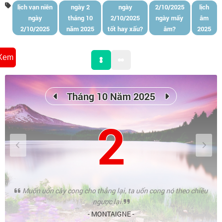
lịch vạn niên
ngày 2
ngày
2/10/2025
lịch
ngày
tháng 10
2/10/2025
ngày mấy
âm
2/10/2025
năm 2025
tốt hay xấu?
âm?
2025
Xem
Tháng 10 Năm 2025
2
Muốn uốn cây cong cho thẳng lại, ta uốn cong nó theo chiều
ngược lại.
- MONTAIGNE -