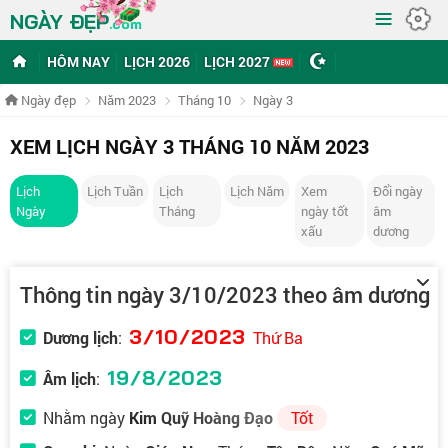
≡
NGÀY ĐẸP
.com
HÔM NAY
LỊCH 2026
LỊCH 2027
Ngày đẹp
Năm 2023
Tháng 10
Ngày 3
XEM LỊCH NGÀY 3 THÁNG 10 NĂM 2023
Lịch
Lịch Tuần
Lịch
Lịch Năm
Xem
Đổi ngày
Ngày
Tháng
ngày tốt
âm
xấu
dương
Thông tin ngày 3/10/2023 theo âm dương
3/10/2023
Dương lịch
:
Thứ Ba
19/8/2023
Âm lịch
:
Nhằm ngày
Kim Quỹ Hoàng Đạo
Tốt