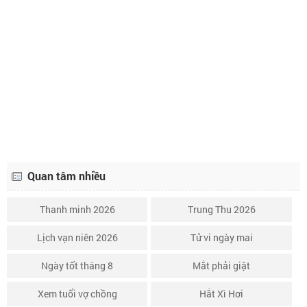
Lịch âm ngày 14 tháng 10 năm 2023
30/8
Lịch âm ngày 15 tháng 10 năm 2023
1/9
Lịch âm ngày 16 tháng 10 năm 2023
2/9
Lịch âm ngày 17 tháng 10 năm 2023
3/9
Quan tâm nhiều
Thanh minh 2026
Trung Thu 2026
Lịch vạn niên 2026
Tử vi ngày mai
Ngày tốt tháng 8
Mắt phải giật
Xem tuổi vợ chồng
Hắt Xì Hơi