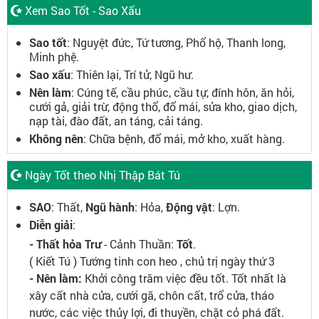
Xem Sao Tốt - Sao Xấu
Sao tốt
: Nguyệt đức, Tứ tương, Phổ hộ, Thanh long,
Minh phệ.
Sao xấu
: Thiên lại, Trí tử, Ngũ hư.
Nên làm
: Cúng tế, cầu phúc, cầu tự, đính hôn, ăn hỏi,
cưới gả, giải trừ, động thổ, đổ mái, sửa kho, giao dịch,
nạp tài, đào đất, an táng, cải táng.
Không nên
: Chữa bệnh, đổ mái, mở kho, xuất hàng.
Ngày Tốt theo Nhị Thập Bát Tú
SAO
: Thất,
Ngũ hành
: Hỏa,
Động vật
: Lợn.
Diễn giải
:
- Thất hỏa Trư
- Cảnh Thuần:
Tốt
.
( Kiết Tú ) Tướng tinh con heo , chủ trị ngày thứ 3
- Nên làm:
Khởi công trăm việc đều tốt. Tốt nhất là
xây cất nhà cửa, cưới gã, chôn cất, trổ cửa, tháo
nước, các việc thủy lợi, đi thuyền, chặt cỏ phá đất.