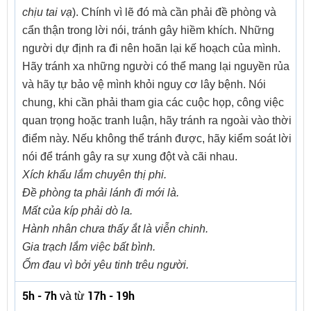
chịu tai vạ
). Chính vì lẽ đó mà cần phải đề phòng và
cẩn thận trong lời nói, tránh gây hiềm khích. Những
người dự định ra đi nên hoãn lại kế hoạch của mình.
Hãy tránh xa những người có thể mang lại nguyền rủa
và hãy tự bảo vệ mình khỏi nguy cơ lây bệnh. Nói
chung, khi cần phải tham gia các cuộc họp, công việc
quan trọng hoặc tranh luận, hãy tránh ra ngoài vào thời
điểm này. Nếu không thể tránh được, hãy kiểm soát lời
nói để tránh gây ra sự xung đột và cãi nhau.
Xích khẩu lắm chuyên thị phi.
Đề phòng ta phải lánh đi mới là.
Mất của kíp phải dò la.
Hành nhân chưa thấy ắt là viễn chinh.
Gia trạch lắm việc bất bình.
Ốm đau vì bởi yêu tinh trêu người.
5h - 7h
17h - 19h
và từ