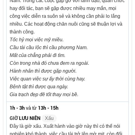
Nam. Trong các cuộc gặp gỡ với lãnh đạo, quan chức
hay đối tác, bạn sẽ gặp được nhiều may mắn, mọi
công việc diễn ra suôn sẻ và không cần phải lo lắng
nhiều. Các hoạt động chăn nuôi cũng sẽ thuận lợi và
thành công.
Tốc hỷ mọi việc mỹ miều.
Cầu tài cầu lộc thì cầu phương Nam.
Mất của chẳng phải đi tìm.
Còn trong nhà đó chưa đem ra ngoài.
Hành nhân thì được gặp người.
Việc quan việc sự ấy thời cùng hay.
Bệnh tật thì được qua ngày.
Gia trạch đẹp đẽ tốt thay mọi bề.
1h - 3h
13h - 15h
và từ
GIỜ
LƯU NIÊN
Xấu
Đây là giờ xấu. Xuất hành vào giờ này thì có thể nói
nghiệp khó thành, việc cầu tài trở lên mờ mịt, còn đối