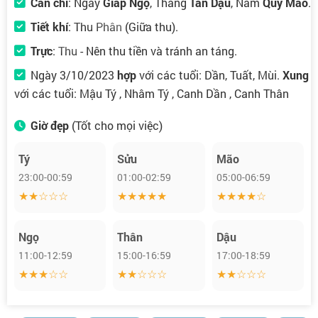
Can chi
: Ngày
Giáp Ngọ
, Tháng
Tân Dậu
, Năm
Quý Mão
.
Tiết khí
:
Thu Phân
(Giữa thu).
Trực
:
Thu
- Nên thu tiền và tránh an táng.
Ngày 3/10/2023
hợp
với các tuổi: Dần, Tuất, Mùi.
Xung
với các tuổi: Mậu Tý , Nhâm Tý , Canh Dần , Canh Thân
Giờ đẹp
(Tốt cho mọi việc)
Tý
Sửu
Mão
23:00-00:59
01:00-02:59
05:00-06:59
★★☆☆☆
★★★★★
★★★★☆
Ngọ
Thân
Dậu
11:00-12:59
15:00-16:59
17:00-18:59
★★★☆☆
★★☆☆☆
★★☆☆☆