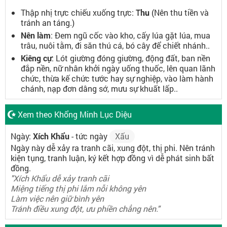
Thập nhị trực chiếu xuống trực:
Thu
(Nên thu tiền và
tránh an táng.)
Nên làm
: Đem ngũ cốc vào kho, cấy lúa gặt lúa, mua
trâu, nuôi tằm, đi săn thú cá, bó cây để chiết nhánh..
Kiêng cự
: Lót giường đóng giường, động đất, ban nền
đắp nền, nữ nhân khởi ngày uống thuốc, lên quan lãnh
chức, thừa kế chức tước hay sự nghiệp, vào làm hành
chánh, nạp đơn dâng sớ, mưu sự khuất lấp..
Xem theo Khổng Minh Lục Diệu
Ngày:
Xích Khẩu
- tức ngày
Xấu
Ngày này dễ xảy ra tranh cãi, xung đột, thị phi. Nên tránh
kiện tụng, tranh luận, ký kết hợp đồng vì dễ phát sinh bất
đồng.
"Xích Khẩu dễ xảy tranh cãi
Miệng tiếng thị phi lắm nỗi không yên
Làm việc nên giữ bình yên
Tránh điều xung đột, ưu phiền chẳng nên."