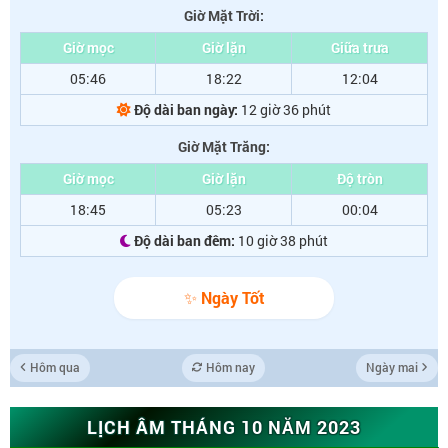
Giờ Mặt Trời:
Giờ mọc
Giờ lặn
Giữa trưa
05:46
18:22
12:04
Độ dài ban ngày:
12 giờ 36 phút
Giờ Mặt Trăng:
Giờ mọc
Giờ lặn
Độ tròn
18:45
05:23
00:04
Độ dài ban đêm:
10 giờ 38 phút
✨ Ngày Tốt
Hôm qua
Hôm nay
Ngày mai
LỊCH ÂM THÁNG 10 NĂM 2023