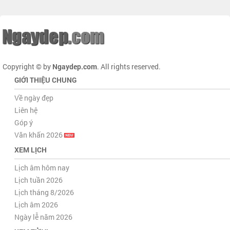
Copyright © by
Ngaydep.com
. All rights reserved.
GIỚI THIỆU CHUNG
Về ngày đẹp
Liên hệ
Góp ý
Văn khấn 2026
XEM LỊCH
Lịch âm hôm nay
Lịch tuần 2026
Lịch tháng 8/2026
Lịch âm 2026
Ngày lễ năm 2026