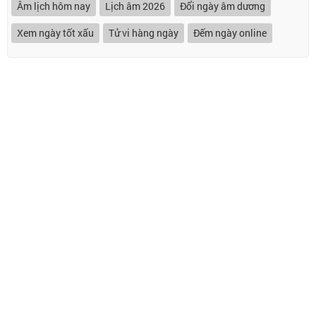
Âm lịch hôm nay
Lịch âm 2026
Đổi ngày âm dương
Xem ngày tốt xấu
Tử vi hàng ngày
Đếm ngày online