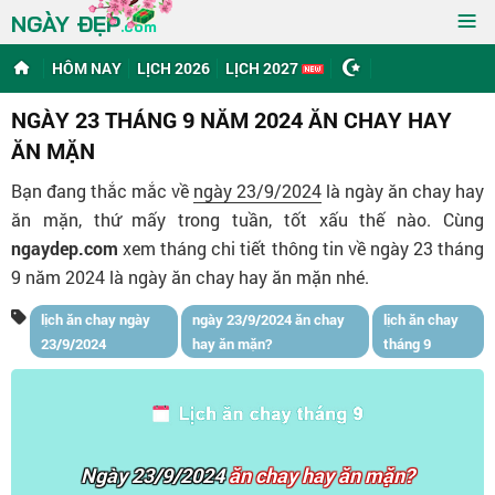
≡
NGÀY ĐẸP
.com
HÔM NAY
LỊCH 2026
LỊCH 2027
NGÀY 23 THÁNG 9 NĂM 2024 ĂN CHAY HAY
ĂN MẶN
Bạn đang thắc mắc về
ngày 23/9/2024
là ngày ăn chay hay
ăn mặn, thứ mấy trong tuần, tốt xấu thế nào. Cùng
ngaydep.com
xem tháng chi tiết thông tin về ngày 23 tháng
9 năm 2024 là ngày ăn chay hay ăn mặn nhé.
lịch ăn chay ngày
ngày 23/9/2024 ăn chay
lịch ăn chay
23/9/2024
hay ăn mặn?
tháng 9
Ngày 23/9/2024
ăn chay hay ăn mặn?