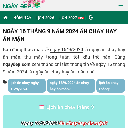
≡
NGÀY ĐẸP
.com
HÔM NAY
LỊCH 2026
LỊCH 2027
NGÀY 16 THÁNG 9 NĂM 2024 ĂN CHAY HAY
ĂN MẶN
Bạn đang thắc mắc về
ngày 16/9/2024
là ngày ăn chay hay
ăn mặn, thứ mấy trong tuần, tốt xấu thế nào. Cùng
ngaydep.com
xem tháng chi tiết thông tin về ngày 16 tháng
9 năm 2024 là ngày ăn chay hay ăn mặn nhé.
lịch ăn chay ngày
ngày 16/9/2024 ăn chay
lịch ăn chay
16/9/2024
hay ăn mặn?
tháng 9
Ngày 16/9/2024
ăn chay hay ăn mặn?