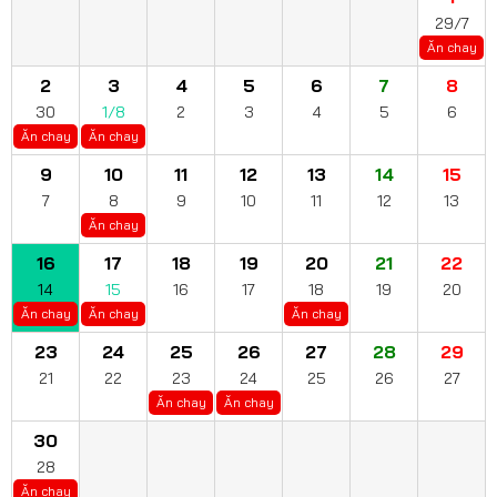
29/7
Ăn chay
2
3
4
5
6
7
8
30
1/8
2
3
4
5
6
Ăn chay
Ăn chay
9
10
11
12
13
14
15
7
8
9
10
11
12
13
Ăn chay
16
17
18
19
20
21
22
14
15
16
17
18
19
20
Ăn chay
Ăn chay
Ăn chay
23
24
25
26
27
28
29
21
22
23
24
25
26
27
Ăn chay
Ăn chay
30
28
Ăn chay