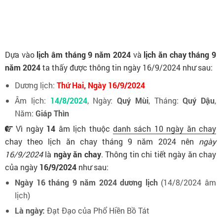
Dựa vào
lịch âm tháng 9 năm 2024
và
lịch ăn chay tháng 9
năm 2024
ta thấy được thông tin ngày 16/9/2024 như sau:
Dương lịch:
Thứ Hai, Ngày 16/9/2024
Âm lịch:
14/8/2024
, Ngày:
Quý Mùi
, Tháng:
Quý Dậu
,
Năm:
Giáp Thìn
Vì ngày
14
âm lịch thuộc
danh sách 10 ngày ăn chay
chay theo lịch ăn chay tháng 9 năm 2024 nên
ngày
16/9/2024
là
ngày ăn chay
. Thông tin chi tiết ngày ăn chay
của ngày
16/9/2024
như sau:
Ngày 16 tháng 9 năm 2024 dương lịch
(14/8/2024 âm
lịch)
Là ngày:
Đạt Đạo của Phổ Hiền Bồ Tát