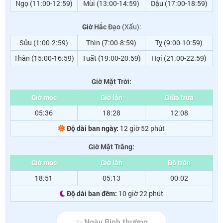
Ngọ (11:00-12:59)
Mùi (13:00-14:59)
Dậu (17:00-18:59)
Giờ Hắc Đạo
(Xấu):
Sửu (1:00-2:59)
Thìn (7:00-8:59)
Tỵ (9:00-10:59)
Thân (15:00-16:59)
Tuất (19:00-20:59)
Hợi (21:00-22:59)
Giờ Mặt Trời:
Giờ mọc
Giờ lặn
Giữa trưa
05:36
18:28
12:08
Độ dài ban ngày:
12 giờ 52 phút
Giờ Mặt Trăng:
Giờ mọc
Giờ lặn
Độ tròn
18:51
05:13
00:02
Độ dài ban đêm:
10 giờ 22 phút
✨ Ngày Bình thường