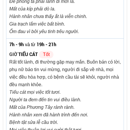
Đề phòng ta phải lánh đi mới là.
Mất của kíp phải dò la.
Hành nhân chưa thấy ắt là viễn chinh.
Gia trạch lắm việc bất bình.
Ốm đau vì bởi yêu tinh trêu người.
7h - 9h
19h - 21h
và từ
GIỜ
TIỂU CÁT
Tốt
Rất tốt lành, đi thường gặp may mắn. Buôn bán có lời,
phụ nữ báo tin vui mừng, người đi sắp về nhà, mọi
việc đều hòa hợp, có bệnh cầu tài sẽ khỏi, người nhà
đều mạnh khỏe.
Tiểu cát mọi việc tốt tươi.
Người ta đem đến tin vui điều lành.
Mất của Phương Tây rành rành.
Hành nhân xem đã hành trình đến nơi.
Bệnh tật sửa lễ cầu trời.
Mọi việc thuận lợi vui cười thật tươi.