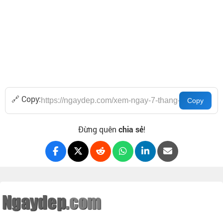
🔗 Copy:
Đừng quên
chia sẻ
!