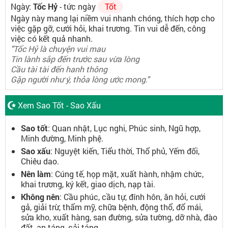
Ngày:
Tốc Hỷ
- tức ngày
Tốt
Ngày này mang lại niềm vui nhanh chóng, thích hợp cho
việc gặp gỡ, cưới hỏi, khai trương. Tin vui dễ đến, công
việc có kết quả nhanh.
"Tốc Hỷ là chuyện vui mau
Tin lành sắp đến trước sau vừa lòng
Cầu tài tài đến hanh thông
Gặp người như ý, thỏa lòng ước mong."
Xem Sao Tốt - Sao Xấu
Sao tốt
: Quan nhật, Lục nghi, Phúc sinh, Ngũ hợp,
Minh đường, Minh phệ.
Sao xấu
: Nguyệt kiến, Tiểu thời, Thổ phủ, Yếm đối,
Chiêu dao.
Nên làm
: Cúng tế, họp mặt, xuất hành, nhậm chức,
khai trương, ký kết, giao dịch, nạp tài.
Không nên
: Cầu phúc, cầu tự, đính hôn, ăn hỏi, cưới
gả, giải trừ, thẩm mỹ, chữa bệnh, động thổ, đổ mái,
sửa kho, xuất hàng, san đường, sửa tường, dỡ nhà, đào
đất, an táng, cải táng.