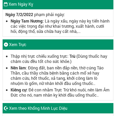
Xem Ngày Kỵ
Ngày 7/2/2022
phạm phải ngày:
Ngày Tam Nương:
Là ngày xấu, ngày này kỵ tiến hành
các việc trọng đại như khai trương, xuất hành, cưới
hỏi, động thổ, sửa chữa hay cất nhà,...
Xem Trực
Thập nhị trực chiếu xuống trực:
Trừ
(Dùng thuốc hay
châm cứu đều tốt cho sức khỏe.)
Nên làm
: Động đất, ban nền đắp nền, thờ cúng Táo
Thần, cầu thầy chữa bệnh bằng cách mổ xẻ hay
châm cứu, hốt thuốc, xả tang, khởi công làm lò
nhuộm lò gốm, nữ nhân khởi đầu uống thuốc..
Kiêng cự
: Đẻ con nhằm Trực Trừ khó nuôi, nên làm Âm
Đức cho nó, nam nhân kỵ khời đầu uống thuốc..
Xem theo Khổng Minh Lục Diệu