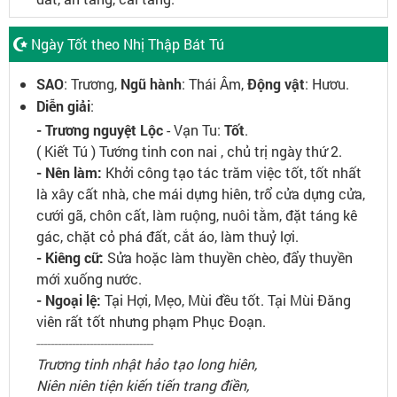
Ngày Tốt theo Nhị Thập Bát Tú
SAO
: Trương,
Ngũ hành
: Thái Âm,
Động vật
: Hươu.
Diễn giải
:
- Trương nguyệt Lộc
- Vạn Tu:
Tốt
.
( Kiết Tú ) Tướng tinh con nai , chủ trị ngày thứ 2.
- Nên làm:
Khởi công tạo tác trăm việc tốt, tốt nhất
là xây cất nhà, che mái dựng hiên, trổ cửa dựng cửa,
cưới gã, chôn cất, làm ruộng, nuôi tằm, đặt táng kê
gác, chặt cỏ phá đất, cắt áo, làm thuỷ lợi.
- Kiêng cữ:
Sửa hoặc làm thuyền chèo, đẩy thuyền
mới xuống nước.
- Ngoại lệ:
Tại Hợi, Mẹo, Mùi đều tốt. Tại Mùi Đăng
viên rất tốt nhưng phạm Phục Đoạn.
---------------------------------
Trương tinh nhật hảo tạo long hiên,
Niên niên tiện kiến tiến trang điền,