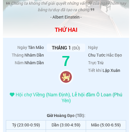
Chúng ta không thể giải quyết những vấn đề của ngày hôm nay
bằng tư duy đã tạo ra chúng.
- Albert Einstein -
THỨ HAI
Ngày
Tân Mão
THÁNG 1
Ngày
(ĐỦ)
7
Tháng
Nhâm Dần
Chu Tước Hắc Đạo
Năm
Nhâm Dần
Trực
Trừ
Tiết khí
Lập Xuân
Hội chợ Viềng (Nam Định), Lễ hội đầm Ô Loan (Phú
Yên)
Giờ Hoàng Đạo
(Tốt):
Tý (23:00-0:59)
Dần (3:00-4:59)
Mão (5:00-6:59)