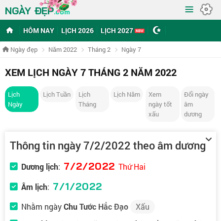
≡
NGÀY ĐẸP
.com
HÔM NAY
LỊCH 2026
LỊCH 2027
Ngày đẹp
Năm 2022
Tháng 2
Ngày 7
XEM LỊCH NGÀY 7 THÁNG 2 NĂM 2022
Lịch
Lịch Tuần
Lịch
Lịch Năm
Xem
Đổi ngày
Ngày
Tháng
ngày tốt
âm
xấu
dương
Thông tin ngày 7/2/2022 theo âm dương
7/2/2022
Dương lịch
:
Thứ Hai
7/1/2022
Âm lịch
:
Nhằm ngày
Chu Tước Hắc Đạo
Xấu