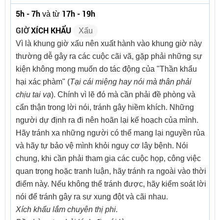
5h - 7h
17h - 19h
và từ
GIỜ
XÍCH KHẨU
Xấu
Vì là khung giờ xấu nên xuất hành vào khung giờ này
thường dễ gây ra các cuộc cãi vã, gặp phải những sự
kiện không mong muốn do tác động của "Thần khẩu
hại xác phàm" (
Tại cái miệng hay nói mà thân phải
chịu tai vạ
). Chính vì lẽ đó mà cần phải đề phòng và
cẩn thận trong lời nói, tránh gây hiềm khích. Những
người dự định ra đi nên hoãn lại kế hoạch của mình.
Hãy tránh xa những người có thể mang lại nguyền rủa
và hãy tự bảo vệ mình khỏi nguy cơ lây bệnh. Nói
chung, khi cần phải tham gia các cuộc họp, công việc
quan trọng hoặc tranh luận, hãy tránh ra ngoài vào thời
điểm này. Nếu không thể tránh được, hãy kiểm soát lời
nói để tránh gây ra sự xung đột và cãi nhau.
Xích khẩu lắm chuyên thị phi.