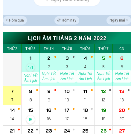
Hôm qua
Hôm nay
Ngày mai
LỊCH ÂM THÁNG 2 NĂM 2022
THỨ 2
THỨ 3
THỨ 4
THỨ 5
THỨ 6
THỨ 7
CN
1
2
3
4
5
6
2
3
4
5
6
1/1
Nghỉ Tết
Nghỉ Tết
Nghỉ Tết
Nghỉ Tết
Nghỉ Tết
Nghỉ Tết
Âm Lịch
Âm Lịch
Âm Lịch
Âm Lịch
Âm Lịch
Âm Lịch
7
8
9
10
11
12
13
7
8
9
10
11
12
13
14
15
16
17
18
19
20
14
16
17
18
19
20
15
21
22
23
24
25
26
27