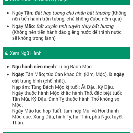
Ngày
Tân
:
Bất hợp tương chủ nhân bất thường
(Không
nên tiến hành trộn tương, chủ không được nếm qua)
Ngày
Mão
:
Bất xuyên tỉnh tuyền thủy bất hương
(Không nên tiến hành đào giếng nước để tránh nước
sẽ không trong lành)
☯ Xem Ngũ Hành
Ngũ hành niên mệnh:
Tùng Bách Mộc
Ngày:
Tân Mão; tức Can khắc Chi (Kim, Mộc), là
ngày
cát
trung bình (chế nhật).
Nạp âm: Tùng Bách Mộc kị tuổi: Ất Dậu, Kỷ Dậu.
Ngày thuộc hành Mộc khắc hành Thổ, đặc biệt tuổi:
Tân Mùi, Kỷ Dậu, Đinh Tỵ thuộc hành Thổ không sợ
Mộc.
Ngày Mão lục hợp Tuất, tam hợp Mùi và Hợi thành
Mộc cục. Xung Dậu, hình Tý, hại Thìn, phá Ngọ, tuyệt
Thân.