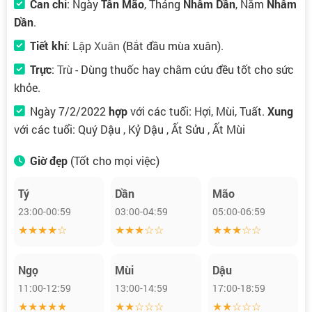
Can chi
: Ngày
Tân Mão
, Tháng
Nhâm Dần
, Năm
Nhâm
Dần
.
Tiết khí
:
Lập Xuân
(Bắt đầu mùa xuân).
Trực
:
Trừ
- Dùng thuốc hay châm cứu đều tốt cho sức
khỏe.
Ngày 7/2/2022
hợp
với các tuổi: Hợi, Mùi, Tuất.
Xung
với các tuổi: Quý Dậu , Kỷ Dậu , Ất Sửu , Ất Mùi
Giờ đẹp
(Tốt cho mọi việc)
Tý
Dần
Mão
23:00-00:59
03:00-04:59
05:00-06:59
★★★★☆
★★★☆☆
★★★☆☆
Ngọ
Mùi
Dậu
11:00-12:59
13:00-14:59
17:00-18:59
★★★★★
★★☆☆☆
★★☆☆☆