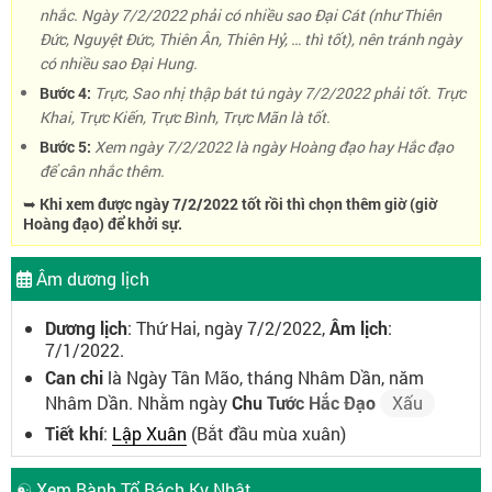
nhắc. Ngày 7/2/2022 phải có nhiều sao Đại Cát (như Thiên
Đức, Nguyệt Đức, Thiên Ân, Thiên Hỷ, … thì tốt), nên tránh ngày
có nhiều sao Đại Hung.
Bước 4:
Trực, Sao nhị thập bát tú ngày 7/2/2022 phải tốt. Trực
Khai, Trực Kiến, Trực Bình, Trực Mãn là tốt.
Bước 5:
Xem ngày 7/2/2022 là ngày Hoàng đạo hay Hắc đạo
để cân nhắc thêm.
➥ Khi xem được ngày 7/2/2022 tốt rồi thì chọn thêm giờ (giờ
Hoàng đạo) để khởi sự.
Âm dương lịch
Dương lịch
: Thứ Hai, ngày 7/2/2022,
Âm lịch
:
7/1/2022.
Can chi
là Ngày Tân Mão, tháng Nhâm Dần, năm
Nhâm Dần. Nhằm ngày
Chu Tước Hắc Đạo
Xấu
Tiết khí
:
Lập Xuân
(Bắt đầu mùa xuân)
☯ Xem Bành Tổ Bách Kỵ Nhật