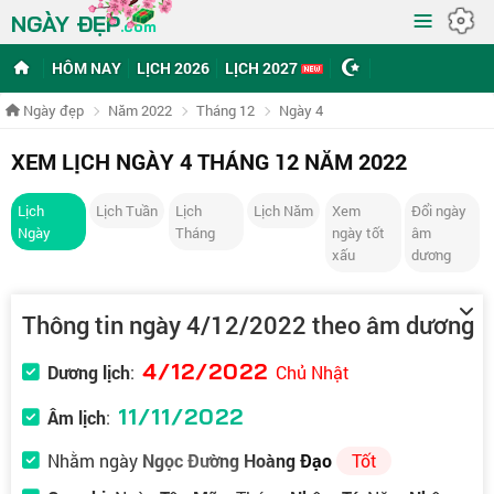
≡
NGÀY ĐẸP
.com
HÔM NAY
LỊCH 2026
LỊCH 2027
Ngày đẹp
Năm 2022
Tháng 12
Ngày 4
XEM LỊCH NGÀY 4 THÁNG 12 NĂM 2022
Lịch
Lịch Tuần
Lịch
Lịch Năm
Xem
Đổi ngày
Ngày
Tháng
ngày tốt
âm
xấu
dương
Thông tin ngày 4/12/2022 theo âm dương
4/12/2022
Dương lịch
:
Chủ Nhật
11/11/2022
Âm lịch
:
Nhằm ngày
Ngọc Đường Hoàng Đạo
Tốt