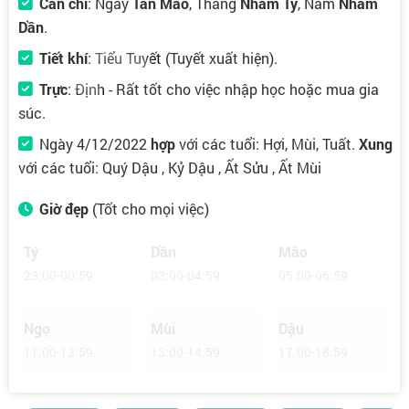
Can chi
: Ngày
Tân Mão
, Tháng
Nhâm Tý
, Năm
Nhâm
Dần
.
Tiết khí
:
Tiểu Tuyết
(Tuyết xuất hiện).
Trực
:
Định
- Rất tốt cho việc nhập học hoặc mua gia
súc.
Ngày 4/12/2022
hợp
với các tuổi: Hợi, Mùi, Tuất.
Xung
với các tuổi: Quý Dậu , Kỷ Dậu , Ất Sửu , Ất Mùi
Giờ đẹp
(Tốt cho mọi việc)
Tý
Dần
Mão
23:00-00:59
03:00-04:59
05:00-06:59
★★★★☆
★★★☆☆
★★★☆☆
Ngọ
Mùi
Dậu
11:00-12:59
13:00-14:59
17:00-18:59
★★★★★
★★☆☆☆
★★☆☆☆