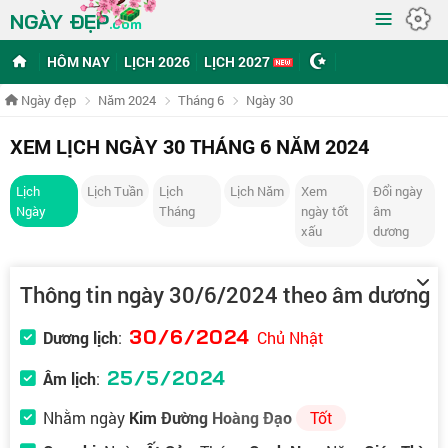
≡
NGÀY ĐẸP
.com
HÔM NAY
LỊCH 2026
LỊCH 2027
Ngày đẹp
Năm 2024
Tháng 6
Ngày 30
XEM LỊCH NGÀY 30 THÁNG 6 NĂM 2024
Lịch
Lịch Tuần
Lịch
Lịch Năm
Xem
Đổi ngày
Ngày
Tháng
ngày tốt
âm
xấu
dương
Thông tin ngày 30/6/2024 theo âm dương
30/6/2024
Dương lịch
:
Chủ Nhật
25/5/2024
Âm lịch
:
Nhằm ngày
Kim Đường Hoàng Đạo
Tốt