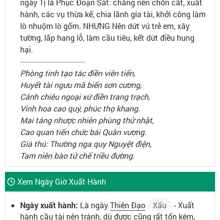
ngày Tị là Phục Đoạn Sát: chẳng nên chôn cất, xuất
hành, các vụ thừa kế, chia lãnh gia tài, khởi công làm
lò nhuộm lò gốm. NHƯNG Nên dứt vú trẻ em, xây
tường, lấp hang lỗ, làm cầu tiêu, kết dứt điều hung
hại.
---------------------------------
Phòng tinh tạo tác điền viên tiến,
Huyết tài ngưu mã biến sơn cương,
Cánh chiêu ngoại xứ điền trang trạch,
Vinh hoa cao quý, phúc thọ khang.
Mai táng nhược nhiên phùng thử nhật,
Cao quan tiến chức bái Quân vương.
Giá thú: Thường nga quy Nguyệt điện,
Tam niên bào tử chế triều đường.
Xem Ngày Giờ Xuất Hành
Ngày xuất hành:
Là ngày
Thiên Đạo
Xấu
- Xuất
hành cầu tài nên tránh, dù được cũng rất tốn kém,