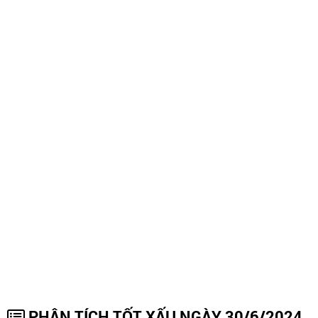
PHÂN TÍCH TỐT XẤU NGÀY 30/6/2024