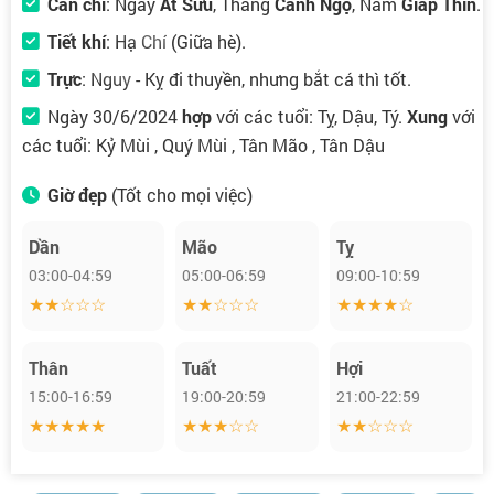
Can chi
: Ngày
Ất Sửu
, Tháng
Canh Ngọ
, Năm
Giáp Thìn
.
Tiết khí
:
Hạ Chí
(Giữa hè).
Trực
:
Nguy
- Kỵ đi thuyền, nhưng bắt cá thì tốt.
Ngày 30/6/2024
hợp
với các tuổi: Tỵ, Dậu, Tý.
Xung
với
các tuổi: Kỷ Mùi , Quý Mùi , Tân Mão , Tân Dậu
Giờ đẹp
(Tốt cho mọi việc)
Dần
Mão
Tỵ
03:00-04:59
05:00-06:59
09:00-10:59
★★☆☆☆
★★☆☆☆
★★★★☆
Thân
Tuất
Hợi
15:00-16:59
19:00-20:59
21:00-22:59
★★★★★
★★★☆☆
★★☆☆☆