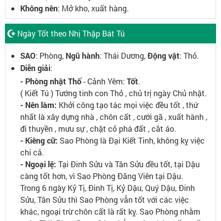
Không nên
: Mở kho, xuất hàng.
Ngày Tốt theo Nhị Thập Bát Tú
SAO
: Phòng,
Ngũ hành
: Thái Dương,
Động vật
: Thỏ.
Diễn giải
:
- Phòng nhật Thố
- Cảnh Yêm:
Tốt
.
( Kiết Tú ) Tướng tinh con Thỏ , chủ trị ngày Chủ nhật.
- Nên làm:
Khởi công tạo tác mọi việc đều tốt , thứ
nhất là xây dựng nhà , chôn cất , cưới gã , xuất hành ,
đi thuyền , mưu sự , chặt cỏ phá đất , cắt áo.
- Kiêng cữ:
Sao Phòng là Đại Kiết Tinh, không kỵ việc
chi cả.
- Ngoại lệ:
Tại Đinh Sửu và Tân Sửu đều tốt, tại Dậu
càng tốt hơn, vì Sao Phòng Đăng Viên tại Dậu.
Trong 6 ngày Kỷ Tị, Đinh Tị, Kỷ Dậu, Quý Dậu, Đinh
Sửu, Tân Sửu thì Sao Phòng vẫn tốt với các việc
khác, ngoại trừ chôn cất là rất kỵ. Sao Phòng nhằm