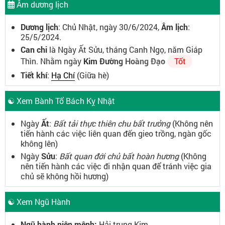
Âm dương lịch
Dương lịch
: Chủ Nhật, ngày 30/6/2024,
Âm lịch
:
25/5/2024.
Can chi
là Ngày Ất Sửu, tháng Canh Ngọ, năm Giáp
Thìn. Nhằm ngày
Kim Đường Hoàng Đạo
Tốt
Tiết khí
:
Hạ Chí
(Giữa hè)
☯ Xem Bành Tổ Bách Kỵ Nhật
Ngày
Ất
:
Bất tải thực thiên chu bất trưởng
(Không nên
tiến hành các việc liên quan đến gieo trồng, ngàn gốc
không lên)
Ngày
Sửu
:
Bất quan đới chủ bất hoàn hương
(Không
nên tiến hành các việc đi nhận quan để tránh việc gia
chủ sẽ không hồi hương)
☯ Xem Ngũ Hành
Ngũ hành niên mệnh:
Hải trung Kim