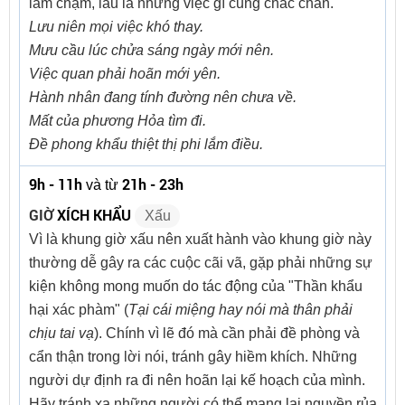
làm chậm, lâu la nhưng việc gì cũng chắc chắn.
Lưu niên mọi việc khó thay.
Mưu cầu lúc chửa sáng ngày mới nên.
Việc quan phải hoãn mới yên.
Hành nhân đang tính đường nên chưa về.
Mất của phương Hỏa tìm đi.
Đề phong khẩu thiệt thị phi lắm điều.
9h - 11h
21h - 23h
và từ
GIỜ
XÍCH KHẨU
Xấu
Vì là khung giờ xấu nên xuất hành vào khung giờ này
thường dễ gây ra các cuộc cãi vã, gặp phải những sự
kiện không mong muốn do tác động của "Thần khẩu
hại xác phàm" (
Tại cái miệng hay nói mà thân phải
chịu tai vạ
). Chính vì lẽ đó mà cần phải đề phòng và
cẩn thận trong lời nói, tránh gây hiềm khích. Những
người dự định ra đi nên hoãn lại kế hoạch của mình.
Hãy tránh xa những người có thể mang lại nguyền rủa