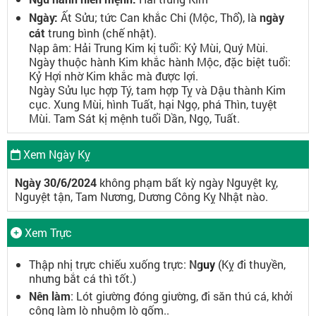
Ngày:
Ất Sửu; tức Can khắc Chi (Mộc, Thổ), là
ngày
cát
trung bình (chế nhật).
Nạp âm: Hải Trung Kim kị tuổi: Kỷ Mùi, Quý Mùi.
Ngày thuộc hành Kim khắc hành Mộc, đặc biệt tuổi:
Kỷ Hợi nhờ Kim khắc mà được lợi.
Ngày Sửu lục hợp Tý, tam hợp Tỵ và Dậu thành Kim
cục. Xung Mùi, hình Tuất, hại Ngọ, phá Thìn, tuyệt
Mùi. Tam Sát kị mệnh tuổi Dần, Ngọ, Tuất.
Xem Ngày Kỵ
Ngày 30/6/2024
không phạm bất kỳ ngày Nguyệt kỵ,
Nguyệt tận, Tam Nương, Dương Công Kỵ Nhật nào.
Xem Trực
Thập nhị trực chiếu xuống trực:
Nguy
(Kỵ đi thuyền,
nhưng bắt cá thì tốt.)
Nên làm
: Lót giường đóng giường, đi săn thú cá, khởi
công làm lò nhuộm lò gốm..