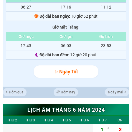
06:27
17:19
11:12
Độ dài ban ngày:
10 giờ 52 phút
Giờ Mặt Trăng:
Giờ mọc
Giờ lặn
Độ tròn
17:43
06:03
23:53
Độ dài ban đêm:
12 giờ 20 phút
✨ Ngày Tốt
Hôm qua
Hôm nay
Ngày mai
LỊCH ÂM THÁNG 6 NĂM 2024
THỨ 2
THỨ 3
THỨ 4
THỨ 5
THỨ 6
THỨ 7
CN
1
2