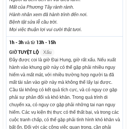
Mất của Phương Tây rành rành.
Hành nhân xem đã hành trình đến nơi.
Bệnh tật sửa lễ cầu trời.
Mọi việc thuận lợi vui cười thật tươi.
1h - 3h
13h - 15h
và từ
GIỜ
TUYỆT LỘ
Xấu
Đây được coi là giờ Đại Hung, giờ rất xấu. Nếu xuất
hành vào khung giờ này có thể gặp phải nhiều nguy
hiểm và mất mát, với nhiều trường hợp người ta đã
mất tài sản vào giờ này mà không thể lấy lại được.
Cầu tài không có kết quả tích cực, và có nguy cơ gặp
phải sự phản đối và khó khăn. Trong quá trình di
chuyển xa, có nguy cơ gặp phải những tai nạn nguy
hiểm. Các vụ kiện thị thực có thể thất bại, và trong các
cuộc tranh chấp, có thể gặp phải tình hình khó khăn và
bất ổn. Đối với các công việc quan trọng, cần phải