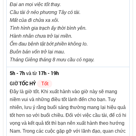
Đại an mọi việc tốt thay.
Cầu tài ở nẻo phương Tây có tài.
Mất của đi chửa xa xôi.
Tình hình gia trạch ấy thời bình yên.
Hành nhân chưa trở lại miền.
Ốm đau bệnh tật bớt phiền không lo.
Buôn bán vốn trở lại mau.
Tháng Giêng tháng 8 mưu cầu có ngay.
5h - 7h
17h - 19h
và từ
GIỜ
TỐC HỶ
Tốt
Đây là giờ tốt. Khi xuất hành vào giờ này sẽ mang
niềm vui và những điều tốt lành đến cho bạn. Tuy
nhiên, lưu ý rằng buổi sáng thường mang lại hiệu quả
tốt hơn so với buổi chiều. Đối với việc cầu tài, để có hi
vọng và kết quả tốt thì bạn nên xuất hành theo hướng
Nam. Trong các cuộc gặp gỡ với lãnh đạo, quan chức