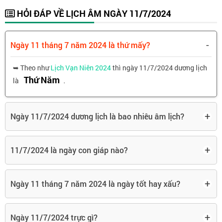
HỎI ĐÁP VỀ LỊCH ÂM NGÀY 11/7/2024
-
Ngày 11 tháng 7 năm 2024 là thứ mấy?
➥ Theo như
Lịch Vạn Niên 2024
thì ngày 11/7/2024 dương lịch
Thứ Năm
là
.
+
Ngày 11/7/2024 dương lịch là bao nhiêu âm lịch?
+
11/7/2024 là ngày con giáp nào?
+
Ngày 11 tháng 7 năm 2024 là ngày tốt hay xấu?
+
Ngày 11/7/2024 trực gì?