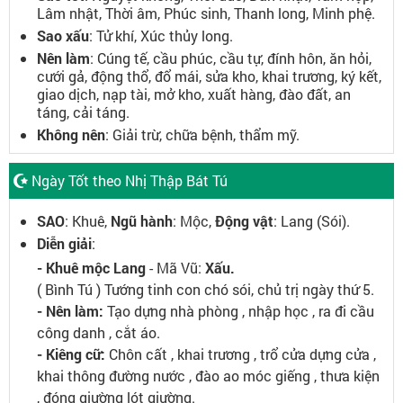
Lâm nhật, Thời âm, Phúc sinh, Thanh long, Minh phệ.
Sao xấu
: Tử khí, Xúc thủy long.
Nên làm
: Cúng tế, cầu phúc, cầu tự, đính hôn, ăn hỏi,
cưới gả, động thổ, đổ mái, sửa kho, khai trương, ký kết,
giao dịch, nạp tài, mở kho, xuất hàng, đào đất, an
táng, cải táng.
Không nên
: Giải trừ, chữa bệnh, thẩm mỹ.
Ngày Tốt theo Nhị Thập Bát Tú
SAO
: Khuê,
Ngũ hành
: Mộc,
Động vật
: Lang (Sói).
Diễn giải
:
- Khuê mộc Lang
- Mã Vũ:
Xấu.
( Bình Tú ) Tướng tinh con chó sói, chủ trị ngày thứ 5.
- Nên làm:
Tạo dựng nhà phòng , nhập học , ra đi cầu
công danh , cắt áo.
- Kiêng cữ:
Chôn cất , khai trương , trổ cửa dựng cửa ,
khai thông đường nước , đào ao móc giếng , thưa kiện
, đóng giường lót giường.