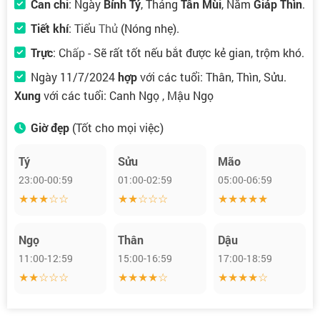
Can chi
: Ngày
Bính Tý
, Tháng
Tân Mùi
, Năm
Giáp Thìn
.
Tiết khí
:
Tiểu Thử
(Nóng nhẹ).
Trực
:
Chấp
- Sẽ rất tốt nếu bắt được kẻ gian, trộm khó.
Ngày 11/7/2024
hợp
với các tuổi: Thân, Thìn, Sửu.
Xung
với các tuổi: Canh Ngọ , Mậu Ngọ
Giờ đẹp
(Tốt cho mọi việc)
Tý
Sửu
Mão
23:00-00:59
01:00-02:59
05:00-06:59
★★★☆☆
★★☆☆☆
★★★★★
Ngọ
Thân
Dậu
11:00-12:59
15:00-16:59
17:00-18:59
★★☆☆☆
★★★★☆
★★★★☆