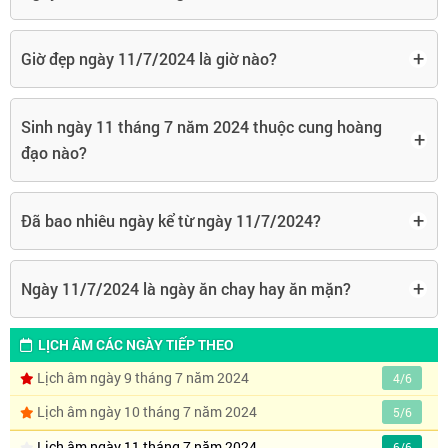
+
Giờ đẹp ngày 11/7/2024 là giờ nào?
Sinh ngày 11 tháng 7 năm 2024 thuộc cung hoàng
+
đạo nào?
+
Đã bao nhiêu ngày kể từ ngày 11/7/2024?
+
Ngày 11/7/2024 là ngày ăn chay hay ăn mặn?
LỊCH ÂM CÁC NGÀY TIẾP THEO
Lịch âm ngày 9 tháng 7 năm 2024
4/6
Lịch âm ngày 10 tháng 7 năm 2024
5/6
Lịch âm ngày 11 tháng 7 năm 2024
6/6