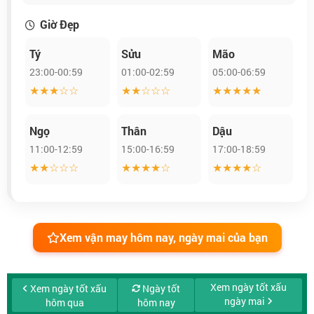
Giờ Đẹp
Tý
Sửu
Mão
23:00-00:59
01:00-02:59
05:00-06:59
★★★☆☆
★★☆☆☆
★★★★★
Ngọ
Thân
Dậu
11:00-12:59
15:00-16:59
17:00-18:59
★★☆☆☆
★★★★☆
★★★★☆
Xem vận may hôm nay, ngày mai của bạn
Xem ngày tốt xấu
Xem ngày tốt xấu
Ngày tốt
ngày mai
hôm qua
hôm nay