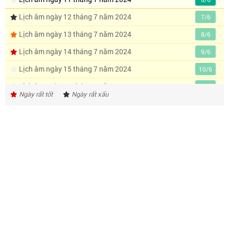
Lịch âm ngày 12 tháng 7 năm 2024
7/6
Lịch âm ngày 13 tháng 7 năm 2024
8/6
Lịch âm ngày 14 tháng 7 năm 2024
9/6
Lịch âm ngày 15 tháng 7 năm 2024
10/6
Lịch âm ngày 16 tháng 7 năm 2024
11/6
Ngày rất tốt
Ngày rất xấu
Lịch âm ngày 17 tháng 7 năm 2024
12/6
Lịch âm ngày 18 tháng 7 năm 2024
13/6
Lịch âm ngày 19 tháng 7 năm 2024
14/6
Lịch âm ngày 20 tháng 7 năm 2024
15/6
Lịch âm ngày 21 tháng 7 năm 2024
16/6
Lịch âm ngày 22 tháng 7 năm 2024
17/6
Lịch âm ngày 23 tháng 7 năm 2024
18/6
Lịch âm ngày 24 tháng 7 năm 2024
19/6