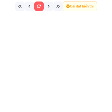
Cài đặt hiển thị