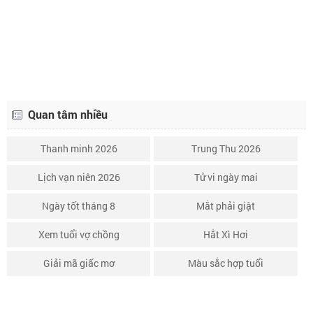
Lịch âm ngày 25 tháng 7 năm 2024
20/6
Quan tâm nhiều
Thanh minh 2026
Trung Thu 2026
Lịch vạn niên 2026
Tử vi ngày mai
Ngày tốt tháng 8
Mắt phải giật
Xem tuổi vợ chồng
Hắt Xì Hơi
Giải mã giấc mơ
Màu sắc hợp tuổi