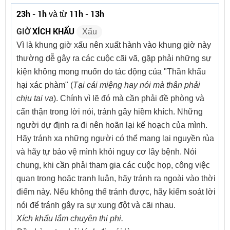
23h - 1h
11h - 13h
và từ
GIỜ
XÍCH KHẨU
Xấu
Vì là khung giờ xấu nên xuất hành vào khung giờ này
thường dễ gây ra các cuộc cãi vã, gặp phải những sự
kiện không mong muốn do tác động của "Thần khẩu
hại xác phàm" (
Tại cái miệng hay nói mà thân phải
chịu tai vạ
). Chính vì lẽ đó mà cần phải đề phòng và
cẩn thận trong lời nói, tránh gây hiềm khích. Những
người dự định ra đi nên hoãn lại kế hoạch của mình.
Hãy tránh xa những người có thể mang lại nguyền rủa
và hãy tự bảo vệ mình khỏi nguy cơ lây bệnh. Nói
chung, khi cần phải tham gia các cuộc họp, công việc
quan trọng hoặc tranh luận, hãy tránh ra ngoài vào thời
điểm này. Nếu không thể tránh được, hãy kiểm soát lời
nói để tránh gây ra sự xung đột và cãi nhau.
Xích khẩu lắm chuyên thị phi.