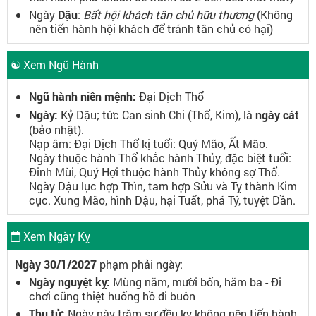
Ngày
Dậu
:
Bất hội khách tân chủ hữu thương
(Không
nên tiến hành hội khách để tránh tân chủ có hại)
☯ Xem Ngũ Hành
Ngũ hành niên mệnh:
Đại Dịch Thổ
Ngày:
Kỷ Dậu; tức Can sinh Chi (Thổ, Kim), là
ngày cát
(bảo nhật).
Nạp âm: Đại Dịch Thổ kị tuổi: Quý Mão, Ất Mão.
Ngày thuộc hành Thổ khắc hành Thủy, đặc biệt tuổi:
Đinh Mùi, Quý Hợi thuộc hành Thủy không sợ Thổ.
Ngày Dậu lục hợp Thìn, tam hợp Sửu và Tỵ thành Kim
cục. Xung Mão, hình Dậu, hại Tuất, phá Tý, tuyệt Dần.
Xem Ngày Kỵ
Ngày 30/1/2027
phạm phải ngày:
Ngày nguyệt kỵ:
Mùng năm, mười bốn, hăm ba - Đi
chơi cũng thiệt huống hồ đi buôn
Thụ tử:
Ngày này trăm sự đều kỵ không nên tiến hành