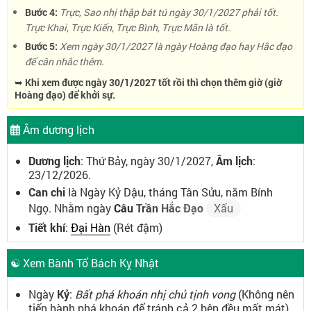
Bước 4:
Trực, Sao nhị thập bát tú ngày 30/1/2027 phải tốt.
Trực Khai, Trực Kiến, Trực Bình, Trực Mãn là tốt.
Bước 5:
Xem ngày 30/1/2027 là ngày Hoàng đạo hay Hắc đạo
để cân nhắc thêm.
➥ Khi xem được ngày 30/1/2027 tốt rồi thì chọn thêm giờ (giờ
Hoàng đạo) để khởi sự.
Âm dương lịch
Dương lịch
: Thứ Bảy, ngày 30/1/2027,
Âm lịch
:
23/12/2026.
Can chi
là Ngày Kỷ Dậu, tháng Tân Sửu, năm Bính
Ngọ. Nhằm ngày
Câu Trần Hắc Đạo
Xấu
Tiết khí
:
Đại Hàn
(Rét đậm)
☯ Xem Bành Tổ Bách Kỵ Nhật
Ngày
Kỷ
:
Bất phá khoán nhị chủ tịnh vong
(Không nên
tiến hành phá khoán để tránh cả 2 bên đều mất mát)