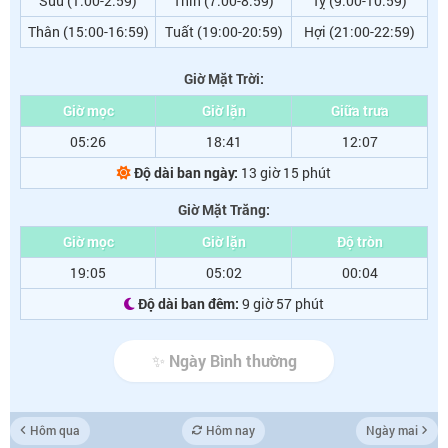
Sửu (1:00-2:59)
Thìn (7:00-8:59)
Tỵ (9:00-10:59)
Thân (15:00-16:59)
Tuất (19:00-20:59)
Hợi (21:00-22:59)
Giờ Mặt Trời:
Giờ mọc
Giờ lặn
Giữa trưa
05:26
18:41
12:07
Độ dài ban ngày:
13 giờ 15 phút
Giờ Mặt Trăng:
Giờ mọc
Giờ lặn
Độ tròn
19:05
05:02
00:04
Độ dài ban đêm:
9 giờ 57 phút
✨ Ngày Bình thường
Hôm qua
Hôm nay
Ngày mai