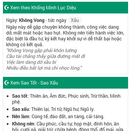
Xem theo Khổng Minh Lục Diệu
Ngày:
Không Vong
- tức ngày
Xấu
Ngày này dễ gặp chuyện không thành, công việc dang
dở, mất mát hoặc hao hụt. Không nên tiến hành việc lớn,
đặc biệt là đầu tư, ký kết hay khởi sự vì dễ thất bại hoặc
không có kết quả.
"Không Vong gặp phải khôn lường
Cầu tài chẳng thấy giữa đường mất đi
Việc làm dang dở sầu bi
Nhiều điều bất lợi mà chi nhọc lòng."
Xem Sao Tốt - Sao Xấu
Sao tốt
: Thiên ân, Âm đức, Phúc sinh, Trừ thần, Minh
phệ.
Sao xấu
: Thiên lại, Trí tử, Ngũ hư, Ngũ ly.
Nên làm
: Cúng tế, đào đất, an táng, cải táng.
Không nên
: Cầu phúc, cầu tự, họp mặt, đính hôn, ăn
hỏi, cưới gả, giải trừ, chữa bệnh, động thổ, đổ mái, sửa