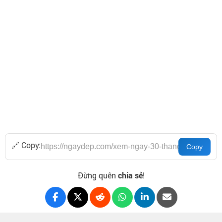
🔗 Copy:
Đừng quên
chia sẻ
!