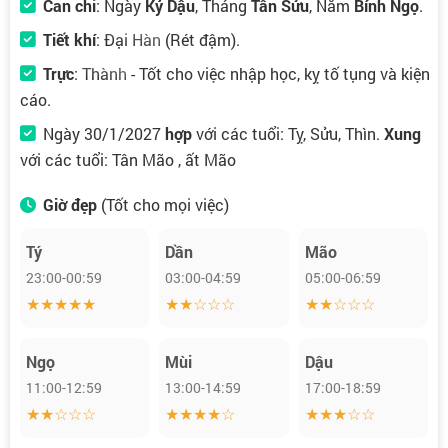
Can chi
: Ngày
Kỷ Dậu
, Tháng
Tân Sửu
, Năm
Bính Ngọ
.
Tiết khí
:
Đại Hàn
(Rét đậm).
Trực
:
Thành
- Tốt cho việc nhập học, kỵ tố tụng và kiện
cáo.
Ngày 30/1/2027
hợp
với các tuổi: Tỵ, Sửu, Thìn.
Xung
với các tuổi: Tân Mão , ất Mão
Giờ đẹp
(Tốt cho mọi việc)
Tý
Dần
Mão
23:00-00:59
03:00-04:59
05:00-06:59
★★★★★
★★☆☆☆
★★☆☆☆
Ngọ
Mùi
Dậu
11:00-12:59
13:00-14:59
17:00-18:59
★★☆☆☆
★★★★☆
★★★☆☆