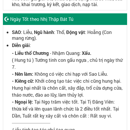
kho, khai trương, ký kết, giao dịch, nạp tài.
Ngày Tốt theo Nhị Thập Bát Tú
SAO
: Liễu,
Ngũ hành
: Thổ,
Động vật
: Hoẵng (Con
mang rừng).
Diễn giải
:
- Liễu thổ Chương
- Nhậm Quang:
Xấu.
( Hung tú ) Tướng tinh con gấu ngựa , chủ trị ngày thứ
7.
- Nên làm:
Không có việc chi hạp với Sao Liễu.
- Kiêng cữ:
Khởi công tạo tác việc chi cũng hung hại.
Hung hại nhất là chôn cất, xây đắp, trổ cửa dựng cửa,
tháo nước, đào ao lũy, làm thủy lợi.
- Ngoại lệ:
Tại Ngọ trăm việc tốt. Tại Tị Đăng Viên:
thừa kế và lên quan lãnh chức là 2 điều tốt nhất. Tại
Dần, Tuất rất kỵ xây cất và chôn cất : Rất suy vi.
---------------------------------
Liễu tinh tạo tác chủ tao quan,