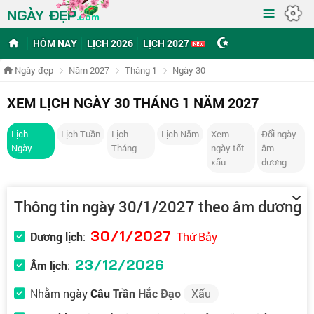
≡
NGÀY ĐẸP
.com
HÔM NAY
LỊCH 2026
LỊCH 2027
Ngày đẹp
Năm 2027
Tháng 1
Ngày 30
XEM LỊCH NGÀY 30 THÁNG 1 NĂM 2027
Lịch
Lịch Tuần
Lịch
Lịch Năm
Xem
Đổi ngày
Ngày
Tháng
ngày tốt
âm
xấu
dương
Thông tin ngày 30/1/2027 theo âm dương
30/1/2027
Dương lịch
:
Thứ Bảy
23/12/2026
Âm lịch
:
Nhằm ngày
Câu Trần Hắc Đạo
Xấu