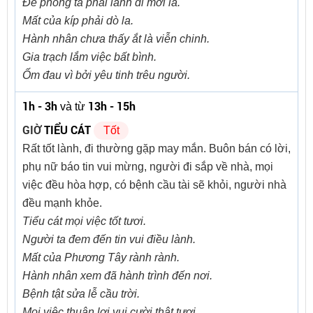
Đề phòng ta phải lánh đi mới là.
Mất của kíp phải dò la.
Hành nhân chưa thấy ắt là viễn chinh.
Gia trạch lắm việc bất bình.
Ốm đau vì bởi yêu tinh trêu người.
1h - 3h
13h - 15h
và từ
GIỜ
TIỂU CÁT
Tốt
Rất tốt lành, đi thường gặp may mắn. Buôn bán có lời,
phụ nữ báo tin vui mừng, người đi sắp về nhà, mọi
việc đều hòa hợp, có bệnh cầu tài sẽ khỏi, người nhà
đều mạnh khỏe.
Tiểu cát mọi việc tốt tươi.
Người ta đem đến tin vui điều lành.
Mất của Phương Tây rành rành.
Hành nhân xem đã hành trình đến nơi.
Bệnh tật sửa lễ cầu trời.
Mọi việc thuận lợi vui cười thật tươi.