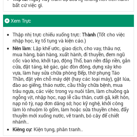
bất cứ việc gì.
Xem Trực
Thập nhị trực chiếu xuống trực:
Thành
(Tốt cho việc
nhập học, kỵ tố tụng và kiện cáo.)
Nên làm
: Lập khế ước, giao dịch, cho vay, thâu nợ,
mua hàng, bán hàng, xuất hành, đi thuyền, đem ngũ
cốc vào kho, khởi tạo, động Thổ, ban nền đắp nền, gắn
cửa, đặt táng, kê gác, gác đòn đông, dựng xây kho
vựa, làm hay sửa chữa phòng Bếp, thờ phụng Táo
Thần, đặt yên chỗ máy dệt (hay các loại máy), gặt lúa,
đào ao giếng, tháo nước, cầu thầy chữa bệnh, mua
trâu ngựa, các việc trong vụ nuôi tằm, làm chuồng gà
ngỗng vịt, nhập học, nạp lễ cầu thân, cưới gã, kết hôn,
nạp nô tỳ, nạp đơn dâng sớ, học kỹ nghệ, khởi công
làm lò nhuộm lò gốm, làm hoặc sửa thuyền chèo, đẩy
thuyền mới xuống nước, vẽ tranh, bó cây để chiết
nhánh..
Kiêng cự
: Kiện tụng, phân tranh..