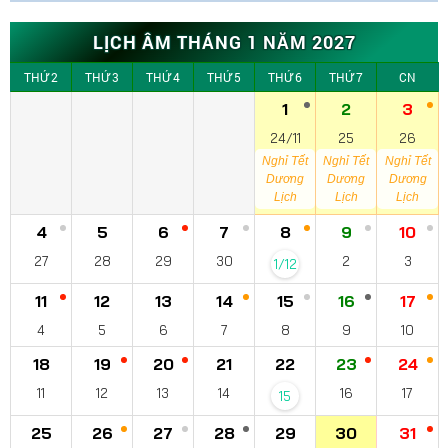
LỊCH ÂM THÁNG 1 NĂM 2027
THỨ 2
THỨ 3
THỨ 4
THỨ 5
THỨ 6
THỨ 7
CN
1
2
3
24/11
25
26
Nghỉ Tết
Nghỉ Tết
Nghỉ Tết
Dương
Dương
Dương
Lịch
Lịch
Lịch
4
5
6
7
8
9
10
27
28
29
30
2
3
1/12
11
12
13
14
15
16
17
4
5
6
7
8
9
10
18
19
20
21
22
23
24
11
12
13
14
16
17
15
25
26
27
28
29
30
31