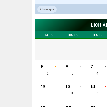
Hôm qua
LỊCH Â
THỨ HAI
THỨ BA
THỨ TƯ
5
6
7
2
3
4
12
13
14
9
10
11