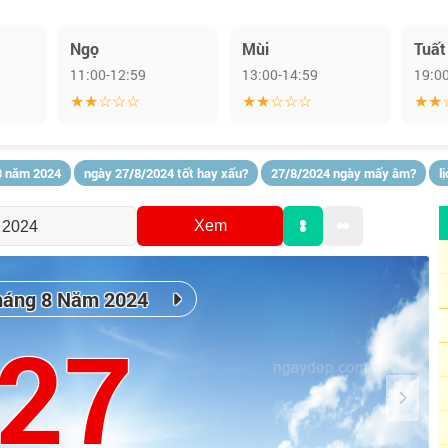
Ngọ
Mùi
Tuất
11:00-12:59
13:00-14:59
19:0
★★☆☆☆
★★☆☆☆
★★
8 năm 2024
ngày 27/8/2024 tốt hay xấu?
27/8/2024 ngày mấy âm?
l
Xem
háng 8 Năm 2024
27