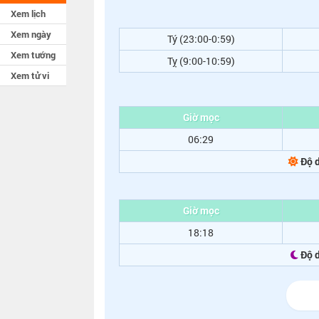
Xem lịch
Xem ngày
Tý (23:00-0:59)
Xem tướng
Tỵ (9:00-10:59)
Xem tử vi
Giờ mọc
06:29
Độ d
Giờ mọc
18:18
Độ 