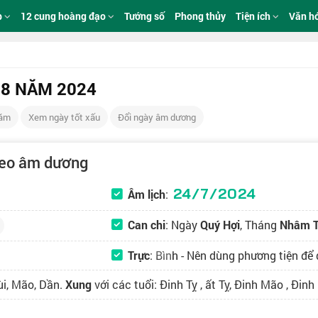
p
12 cung hoàng đạo
Tướng số
Phong thủy
Tiện ích
Văn h
 8 NĂM 2024
Năm
Xem ngày tốt xấu
Đổi ngày âm dương
heo âm dương
24/7/2024
Âm lịch
:
Can chi
: Ngày
Quý Hợi
, Tháng
Nhâm 
Trực
:
Bình
- Nên dùng phương tiện để 
ùi, Mão, Dần.
Xung
với các tuổi: Đinh Tỵ , ất Tỵ, Đinh Mão , Đinh