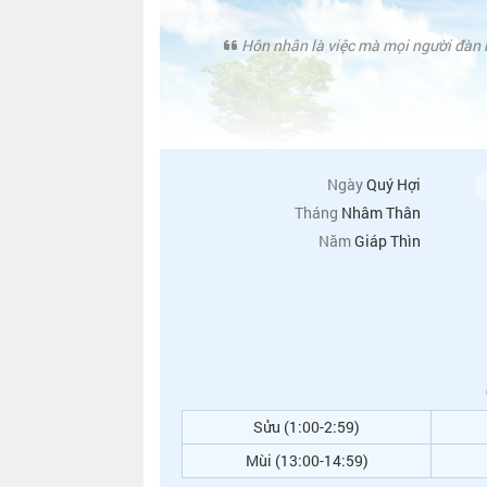
Hôn nhân là việc mà mọi người đàn 
Ngày
Quý Hợi
Tháng
Nhâm Thân
Năm
Giáp Thìn
Sửu (1:00-2:59)
Mùi (13:00-14:59)