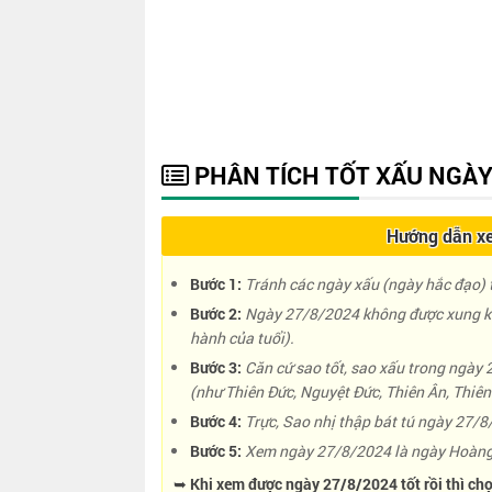
PHÂN TÍCH TỐT XẤU NGÀY
Hướng dẫn xe
Bước 1:
Tránh các ngày xấu (ngày hắc đạo) t
Bước 2:
Ngày 27/8/2024 không được xung kh
hành của tuổi).
Bước 3:
Căn cứ sao tốt, sao xấu trong ngày
(như Thiên Đức, Nguyệt Đức, Thiên Ân, Thiên 
Bước 4:
Trực, Sao nhị thập bát tú ngày 27/8/
Bước 5:
Xem ngày 27/8/2024 là ngày Hoàng 
➥ Khi xem được ngày 27/8/2024 tốt rồi thì chọ