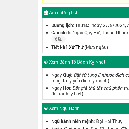
Âm dương lịch
Dương lịch
: Thứ Ba, ngày 27/8/2024,
Can chi
là Ngày Quý Hợi, tháng Nhâm
Xấu
Tiết khí
:
Xử Thử
(Mưa ngâu)
☯ Xem Bành Tổ Bách Kỵ Nhật
Ngày
Quý
:
Bất từ tụng lí nhược địch 
tụng, ta lý yếu địch lý mạnh)
Ngày
Hợi
:
Bất giá thú tất chủ phân tr
để tránh ly biệt)
☯ Xem Ngũ Hành
Ngũ hành niên mệnh:
Đại Hải Thủy
Ngày:
Quý Hợi; tức Can Chi tương đồng