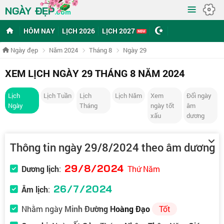
≡
NGÀY ĐẸP
.com
HÔM NAY
LỊCH 2026
LỊCH 2027
Ngày đẹp
Năm 2024
Tháng 8
Ngày 29
XEM LỊCH NGÀY 29 THÁNG 8 NĂM 2024
Lịch
Lịch Tuần
Lịch
Lịch Năm
Xem
Đổi ngày
Ngày
Tháng
ngày tốt
âm
xấu
dương
Thông tin ngày 29/8/2024 theo âm dương
29/8/2024
Dương lịch
:
Thứ Năm
26/7/2024
Âm lịch
:
Nhằm ngày
Minh Đường Hoàng Đạo
Tốt