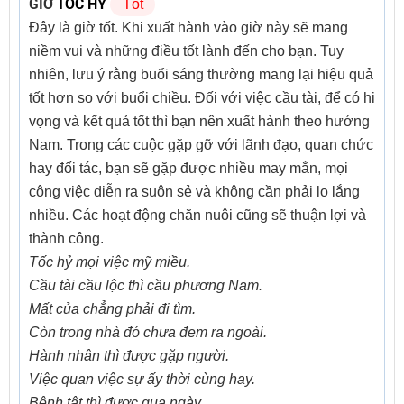
GIỜ
TỐC HỶ
Tốt
Đây là giờ tốt. Khi xuất hành vào giờ này sẽ mang
niềm vui và những điều tốt lành đến cho bạn. Tuy
nhiên, lưu ý rằng buổi sáng thường mang lại hiệu quả
tốt hơn so với buổi chiều. Đối với việc cầu tài, để có hi
vọng và kết quả tốt thì bạn nên xuất hành theo hướng
Nam. Trong các cuộc gặp gỡ với lãnh đạo, quan chức
hay đối tác, bạn sẽ gặp được nhiều may mắn, mọi
công việc diễn ra suôn sẻ và không cần phải lo lắng
nhiều. Các hoạt động chăn nuôi cũng sẽ thuận lợi và
thành công.
Tốc hỷ mọi việc mỹ miều.
Cầu tài cầu lộc thì cầu phương Nam.
Mất của chẳng phải đi tìm.
Còn trong nhà đó chưa đem ra ngoài.
Hành nhân thì được gặp người.
Việc quan việc sự ấy thời cùng hay.
Bệnh tật thì được qua ngày.