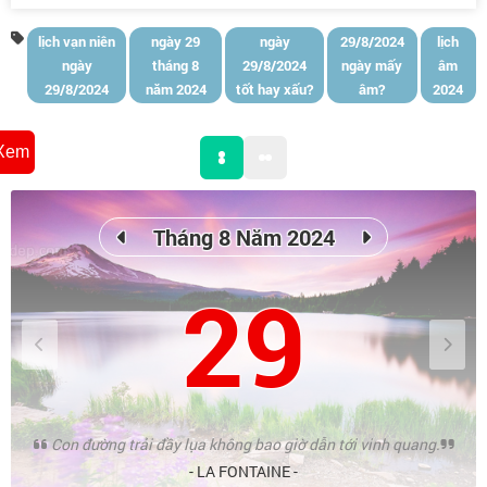
lịch vạn niên
ngày 29
ngày
29/8/2024
lịch
ngày
tháng 8
29/8/2024
ngày mấy
âm
29/8/2024
năm 2024
tốt hay xấu?
âm?
2024
Xem
Tháng 8 Năm 2024
29
Con đường trải đầy lụa không bao giờ dẫn tới vinh quang.
- LA FONTAINE -