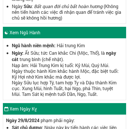
Ngày
Sửu
:
Bất quan đới chủ bất hoàn hương
(Không
nên tiến hành các việc đi nhận quan để tránh việc gia
chủ sẽ không hồi hương)
☯ Xem Ngũ Hành
Ngũ hành niên mệnh:
Hải trung Kim
Ngày:
Ất Sửu; tức Can khắc Chi (Mộc, Thổ), là
ngày
cát
trung bình (chế nhật).
Nạp âm: Hải Trung Kim kị tuổi: Kỷ Mùi, Quý Mùi.
Ngày thuộc hành Kim khắc hành Mộc, đặc biệt tuổi:
Kỷ Hợi nhờ Kim khắc mà được lợi.
Ngày Sửu lục hợp Tý, tam hợp Tỵ và Dậu thành Kim
cục. Xung Mùi, hình Tuất, hại Ngọ, phá Thìn, tuyệt
Mùi. Tam Sát kị mệnh tuổi Dần, Ngọ, Tuất.
Xem Ngày Kỵ
Ngày 29/8/2024
phạm phải ngày:
Sát chủ dương:
Ngày này kỵ tiến hành các việc liên