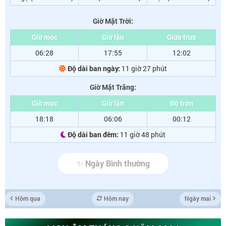
Giờ Mặt Trời:
Giờ mọc
Giờ lặn
Giữa trưa
06:28
17:55
12:02
Độ dài ban ngày:
11 giờ 27 phút
Giờ Mặt Trăng:
Giờ mọc
Giờ lặn
Độ tròn
18:18
06:06
00:12
Độ dài ban đêm:
11 giờ 48 phút
✨ Ngày Bình thường
Hôm qua
Hôm nay
Ngày mai