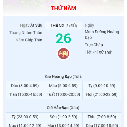
THỨ NĂM
Ngày
Ất Sửu
THÁNG 7
Ngày
(ĐỦ)
26
Minh Đường Hoàng
Tháng
Nhâm Thân
Đạo
Năm
Giáp Thìn
Trực
Chấp
Tiết khí
Xử Thử
Giờ Hoàng Đạo
(Tốt):
Dần (3:00-4:59)
Mão (5:00-6:59)
Tỵ (9:00-10:59)
Thân (15:00-16:59)
Tuất (19:00-20:59)
Hợi (21:00-22:59)
Giờ Hắc Đạo
(Xấu):
Tý (23:00-0:59)
Sửu (1:00-2:59)
Thìn (7:00-8:59)
Ngọ (11:00-12:59)
Mùi (13:00-14:59)
Dậu (17:00-18:59)