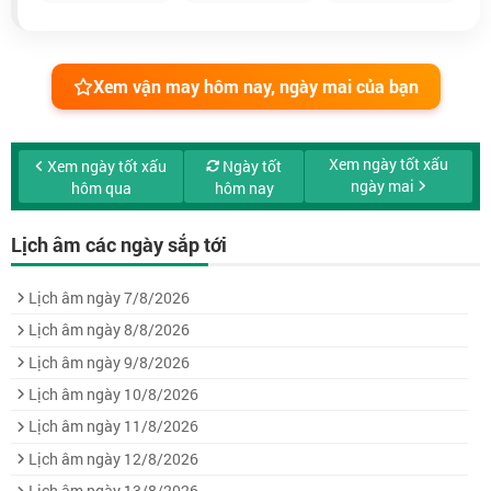
Xem vận may hôm nay, ngày mai của bạn
Xem ngày tốt xấu
Xem ngày tốt xấu
Ngày tốt
ngày mai
hôm qua
hôm nay
Lịch âm các ngày sắp tới
Lịch âm ngày 7/8/2026
Lịch âm ngày 8/8/2026
Lịch âm ngày 9/8/2026
Lịch âm ngày 10/8/2026
Lịch âm ngày 11/8/2026
Lịch âm ngày 12/8/2026
Lịch âm ngày 13/8/2026