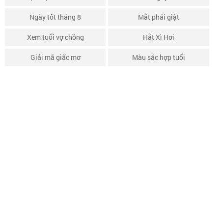
Ngày tốt tháng 8
Mắt phải giật
Xem tuổi vợ chồng
Hắt Xì Hơi
Giải mã giấc mơ
Màu sắc hợp tuổi