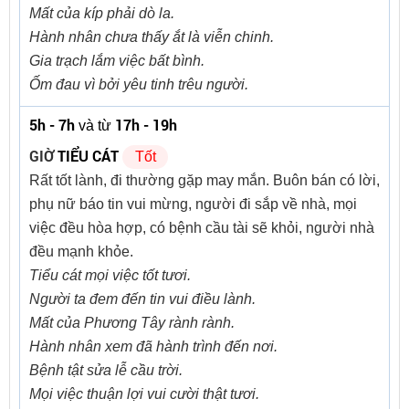
Mất của kíp phải dò la.
Hành nhân chưa thấy ắt là viễn chinh.
Gia trạch lắm việc bất bình.
Ốm đau vì bởi yêu tinh trêu người.
5h - 7h
17h - 19h
và từ
GIỜ
TIỂU CÁT
Tốt
Rất tốt lành, đi thường gặp may mắn. Buôn bán có lời,
phụ nữ báo tin vui mừng, người đi sắp về nhà, mọi
việc đều hòa hợp, có bệnh cầu tài sẽ khỏi, người nhà
đều mạnh khỏe.
Tiểu cát mọi việc tốt tươi.
Người ta đem đến tin vui điều lành.
Mất của Phương Tây rành rành.
Hành nhân xem đã hành trình đến nơi.
Bệnh tật sửa lễ cầu trời.
Mọi việc thuận lợi vui cười thật tươi.