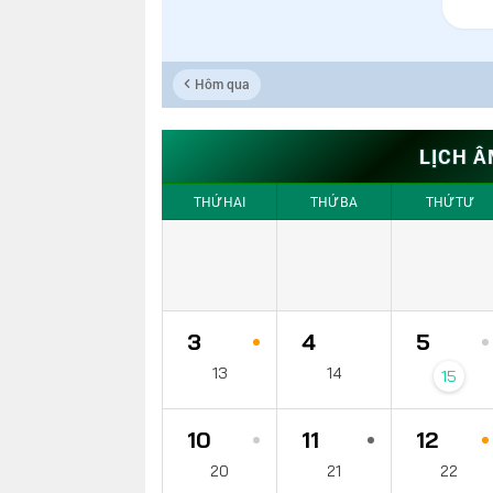
Hôm qua
LỊCH Â
THỨ HAI
THỨ BA
THỨ TƯ
3
4
5
13
14
15
10
11
12
20
21
22