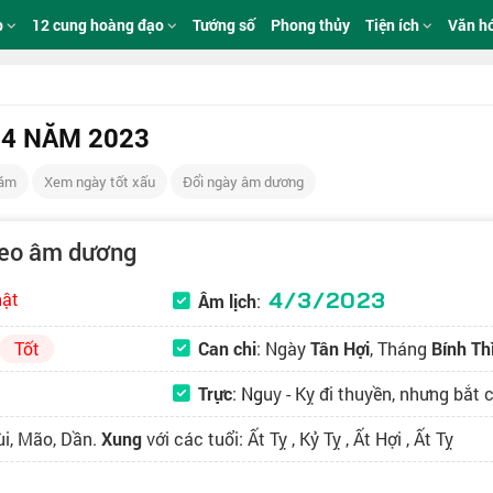
p
12 cung hoàng đạo
Tướng số
Phong thủy
Tiện ích
Văn h
 4 NĂM 2023
Năm
Xem ngày tốt xấu
Đổi ngày âm dương
heo âm dương
4/3/2023
hật
Âm lịch
:
Tốt
Can chi
: Ngày
Tân Hợi
, Tháng
Bính Th
Trực
:
Nguy
- Kỵ đi thuyền, nhưng bắt cá
ùi, Mão, Dần.
Xung
với các tuổi: Ất Tỵ , Kỷ Tỵ , Ất Hợi , Ất Tỵ