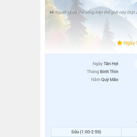
Người ta có thể sống trên thế giới này thật 
Ngày S
Ngày
Tân Hợi
Tháng
Bính Thìn
Năm
Quý Mão
Sửu (1:00-2:59)