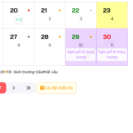
20
21
22
23
2
3
4
1/3
27
28
29
30
ngaydep.com
8
9
10
11
Nghỉ giỗ tổ Hùng
Nghỉ giỗ tổ Hùng
Vương
Vương
tốt
Tốt
Bình thường
Xấu
Rất xấu
Cài đặt hiển thị