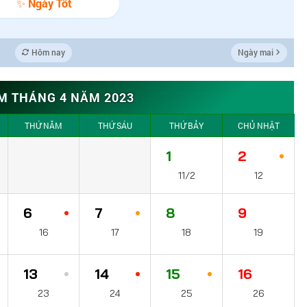
✨ Ngày Tốt
Hôm nay
Ngày mai
M THÁNG 4 NĂM 2023
THỨ NĂM
THỨ SÁU
THỨ BẢY
CHỦ NHẬT
1
2
11/2
12
6
7
8
9
16
17
18
19
13
14
15
16
23
24
25
26