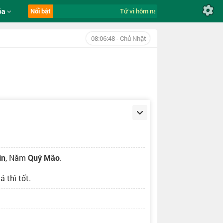
óa
Nổi bật
Tử vi hôm nay ngày 9/8/2026 của 12 c
08:06:49
- Chủ Nhật
ìn
, Năm
Quý Mão
.
 thì tốt.