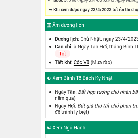
Bước 5:
Xem ngày 23/4/2023 là ngày Hoàng 
➥ Khi xem được ngày 23/4/2023 tốt rồi thì chọ
Âm dương lịch
Dương lịch
: Chủ Nhật, ngày 23/4/202
Can chi
là Ngày Tân Hợi, tháng Bính
Tốt
Tiết khí
:
Cốc Vũ
(Mưa rào)
☯ Xem Bành Tổ Bách Kỵ Nhật
Ngày
Tân
:
Bất hợp tương chủ nhân bấ
nếm qua)
Ngày
Hợi
:
Bất giá thú tất chủ phân tr
để tránh ly biệt)
☯ Xem Ngũ Hành