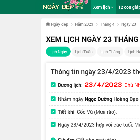
NGÀY ĐẸP
Xem lịch
12 con giá
.com
Ngày đẹp
Năm 2023
Tháng 4
Ngày 23
XEM LỊCH NGÀY 23 THÁNG
Lịch Ngày
Lịch Tuần
Lịch Tháng
Lịch 
Thông tin ngày 23/4/2023 t
23/4/2023
Dương lịch
:
Chủ N
Nhằm ngày
Ngọc Đường Hoàng Đạo
Tiết khí
:
Cốc Vũ
(Mưa rào).
Ngày 23/4/2023
hợp
với các tuổi: M
Giờ đẹp
(Tốt cho mọi việc)