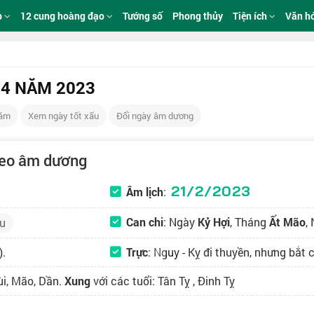
p
12 cung hoàng đạo
Tướng số
Phong thủy
Tiện ích
Văn h
 4 NĂM 2023
Năm
Xem ngày tốt xấu
Đổi ngày âm dương
heo âm dương
21/2/2023
Âm lịch
:
Can chi
: Ngày
Kỷ Hợi
, Tháng
Ất Mão
,
u
).
Trực
:
Nguy
- Kỵ đi thuyền, nhưng bắt cá
ùi, Mão, Dần.
Xung
với các tuổi: Tân Tỵ , Đinh Tỵ