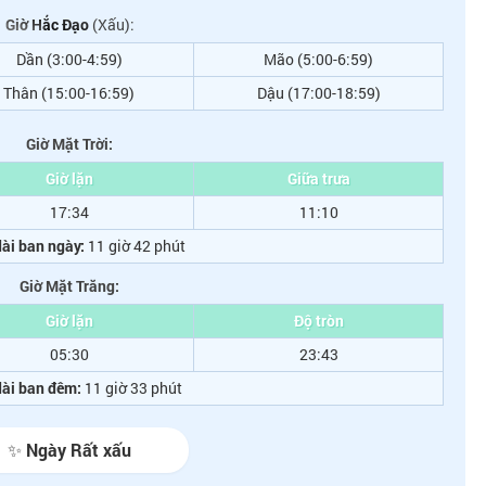
Giờ Hắc Đạo
(Xấu):
Dần (3:00-4:59)
Mão (5:00-6:59)
Thân (15:00-16:59)
Dậu (17:00-18:59)
Giờ Mặt Trời:
Giờ lặn
Giữa trưa
17:34
11:10
ài ban ngày:
11 giờ 42 phút
Giờ Mặt Trăng:
Giờ lặn
Độ tròn
05:30
23:43
dài ban đêm:
11 giờ 33 phút
✨ Ngày Rất xấu