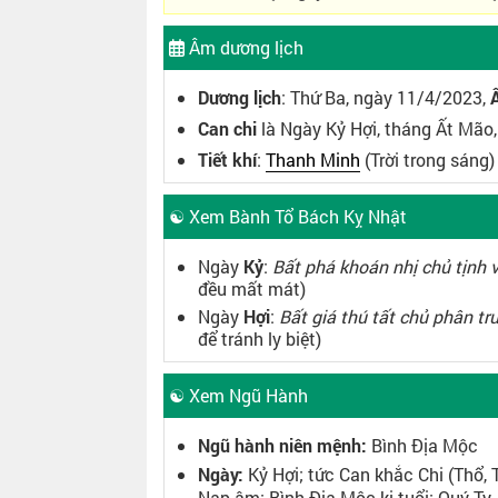
Âm dương lịch
Dương lịch
: Thứ Ba, ngày 11/4/2023,
Can chi
là Ngày Kỷ Hợi, tháng Ất Mã
Tiết khí
:
Thanh Minh
(Trời trong sáng)
☯ Xem Bành Tổ Bách Kỵ Nhật
Ngày
Kỷ
:
Bất phá khoán nhị chủ tịnh 
đều mất mát)
Ngày
Hợi
:
Bất giá thú tất chủ phân tr
để tránh ly biệt)
☯ Xem Ngũ Hành
Ngũ hành niên mệnh:
Bình Địa Mộc
Ngày:
Kỷ Hợi; tức Can khắc Chi (Thổ, 
Nạp âm: Bình Địa Mộc kị tuổi: Quý Tỵ,