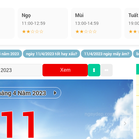
Ngọ
Mùi
Tuất
11:00-12:59
13:00-14:59
19:0
★★☆☆☆
★★☆☆☆
★★
4 năm 2023
ngày 11/4/2023 tốt hay xấu?
11/4/2023 ngày mấy âm?
l
Xem
háng 4 Năm 2023
11