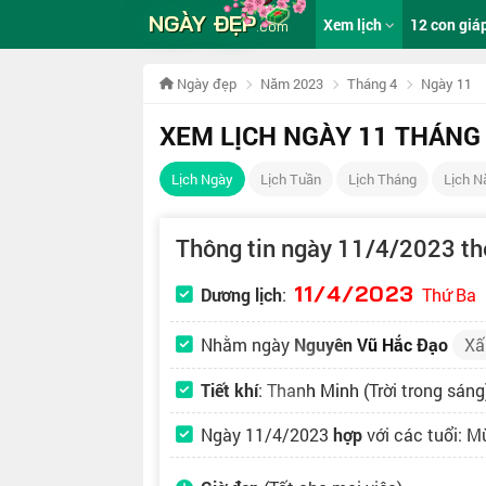
NGÀY ĐẸP
Xem lịch
12 con giá
.com
Ngày đẹp
Năm 2023
Tháng 4
Ngày 11
XEM LỊCH NGÀY 11 THÁNG
Lịch Ngày
Lịch Tuần
Lịch Tháng
Lịch 
Thông tin ngày 11/4/2023 t
11/4/2023
Dương lịch
:
Thứ Ba
Nhằm ngày
Nguyên Vũ Hắc Đạo
Xấ
Tiết khí
:
Thanh Minh
(Trời trong sáng
Ngày 11/4/2023
hợp
với các tuổi: M