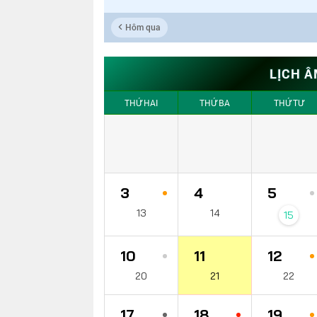
Hôm qua
LỊCH Â
THỨ HAI
THỨ BA
THỨ TƯ
3
4
5
13
14
15
10
11
12
20
21
22
17
18
19