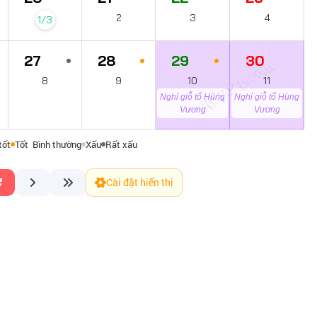
2
3
4
1/3
27
28
29
30
ngaydep.com
8
9
10
11
Nghỉ giỗ tổ Hùng
Nghỉ giỗ tổ Hùng
Vương
Vương
tốt
Tốt
Bình thường
Xấu
Rất xấu
Cài đặt hiển thị