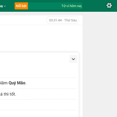
óa
Nổi bật
Tử vi hôm nay ngày 7/8/2026 của 12 co
03:31:45
- Thứ Sáu
 Năm
Quý Mão
.
 thì tốt.