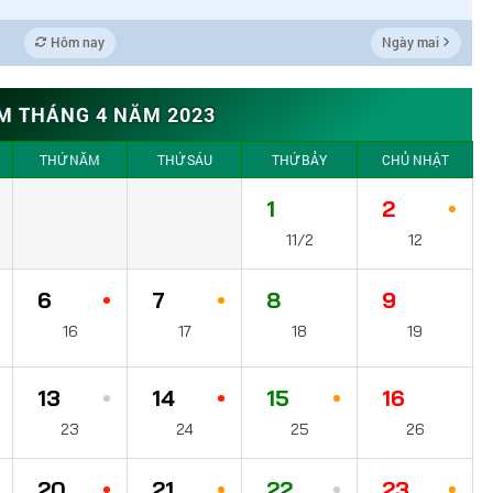
Hôm nay
Ngày mai
M THÁNG 4 NĂM 2023
THỨ NĂM
THỨ SÁU
THỨ BẢY
CHỦ NHẬT
1
2
11/2
12
6
7
8
9
16
17
18
19
13
14
15
16
23
24
25
26
20
21
22
23