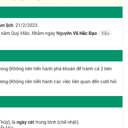
Âm lịch
: 21/2/2023.
o, năm Quý Mão. Nhằm ngày
Nguyên Vũ Hắc Đạo
Xấu
vong
(Không nên tiến hành phá khoán để tránh cả 2 bên
ương
(Không nên tiến hành các việc liên quan đến cưới hỏi
Thủy), là
ngày cát
trung bình (chế nhật).
 Ất Mùi.