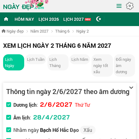
≡
NGÀY ĐẸP
.com
HÔM NAY
LỊCH 2026
LỊCH 2027
Ngày đẹp
Năm 2027
Tháng 6
Ngày 2
XEM LỊCH NGÀY 2 THÁNG 6 NĂM 2027
Lịch
Lịch Tuần
Lịch
Lịch Năm
Xem
Đổi ngày
Ngày
Tháng
ngày tốt
âm
xấu
dương
Thông tin ngày 2/6/2027 theo âm dương
2/6/2027
Dương lịch
:
Thứ Tư
28/4/2027
Âm lịch
:
Nhằm ngày
Bạch Hổ Hắc Đạo
Xấu