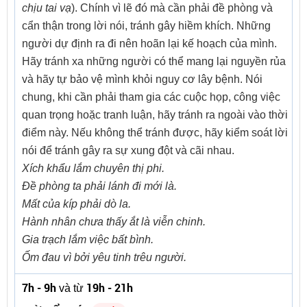
chịu tai vạ
). Chính vì lẽ đó mà cần phải đề phòng và
cẩn thận trong lời nói, tránh gây hiềm khích. Những
người dự định ra đi nên hoãn lại kế hoạch của mình.
Hãy tránh xa những người có thể mang lại nguyền rủa
và hãy tự bảo vệ mình khỏi nguy cơ lây bệnh. Nói
chung, khi cần phải tham gia các cuộc họp, công việc
quan trọng hoặc tranh luận, hãy tránh ra ngoài vào thời
điểm này. Nếu không thể tránh được, hãy kiểm soát lời
nói để tránh gây ra sự xung đột và cãi nhau.
Xích khẩu lắm chuyên thị phi.
Đề phòng ta phải lánh đi mới là.
Mất của kíp phải dò la.
Hành nhân chưa thấy ắt là viễn chinh.
Gia trạch lắm việc bất bình.
Ốm đau vì bởi yêu tinh trêu người.
7h - 9h
19h - 21h
và từ