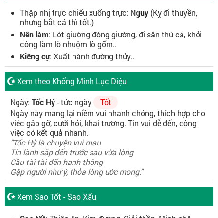
Thập nhị trực chiếu xuống trực:
Nguy
(Kỵ đi thuyền,
nhưng bắt cá thì tốt.)
Nên làm
: Lót giường đóng giường, đi săn thú cá, khởi
công làm lò nhuộm lò gốm..
Kiêng cự
: Xuất hành đường thủy..
Xem theo Khổng Minh Lục Diệu
Ngày:
Tốc Hỷ
- tức ngày
Tốt
Ngày này mang lại niềm vui nhanh chóng, thích hợp cho
việc gặp gỡ, cưới hỏi, khai trương. Tin vui dễ đến, công
việc có kết quả nhanh.
"Tốc Hỷ là chuyện vui mau
Tin lành sắp đến trước sau vừa lòng
Cầu tài tài đến hanh thông
Gặp người như ý, thỏa lòng ước mong."
Xem Sao Tốt - Sao Xấu