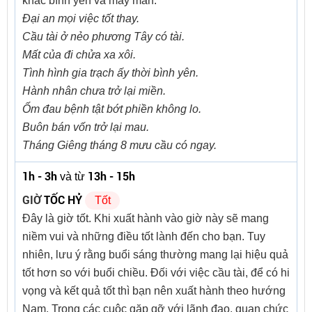
khắc bình yên và may mắn.
Đại an mọi việc tốt thay.
Cầu tài ở nẻo phương Tây có tài.
Mất của đi chửa xa xôi.
Tình hình gia trạch ấy thời bình yên.
Hành nhân chưa trở lại miền.
Ốm đau bệnh tật bớt phiền không lo.
Buôn bán vốn trở lại mau.
Tháng Giêng tháng 8 mưu cầu có ngay.
1h - 3h
13h - 15h
và từ
GIỜ
TỐC HỶ
Tốt
Đây là giờ tốt. Khi xuất hành vào giờ này sẽ mang
niềm vui và những điều tốt lành đến cho bạn. Tuy
nhiên, lưu ý rằng buổi sáng thường mang lại hiệu quả
tốt hơn so với buổi chiều. Đối với việc cầu tài, để có hi
vọng và kết quả tốt thì bạn nên xuất hành theo hướng
Nam. Trong các cuộc gặp gỡ với lãnh đạo, quan chức