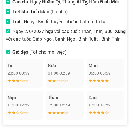
Can chi
: Ngày
Nhâm Tý
, Tháng
Ất Tỵ
, Năm
Đinh Mùi
.
Tiết khí
:
Tiểu Mãn
(Lũ nhỏ).
Trực
:
Nguy
- Kỵ đi thuyền, nhưng bắt cá thì tốt.
Ngày 2/6/2027
hợp
với các tuổi: Thân, Thìn, Sửu.
Xung
với các tuổi: Giáp Ngọ , Canh Ngọ , Bính Tuất , Bính Thìn
Giờ đẹp
(Tốt cho mọi việc)
Tý
Sửu
Mão
23:00-00:59
01:00-02:59
05:00-06:59
★★★☆☆
★★☆☆☆
★★★★★
Ngọ
Thân
Dậu
11:00-12:59
15:00-16:59
17:00-18:59
★★☆☆☆
★★★★☆
★★★★☆