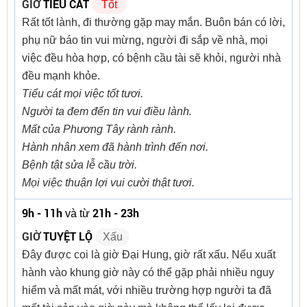
GIỜ
TIỂU CÁT
Tốt
Rất tốt lành, đi thường gặp may mắn. Buôn bán có lời,
phụ nữ báo tin vui mừng, người đi sắp về nhà, mọi
việc đều hòa hợp, có bệnh cầu tài sẽ khỏi, người nhà
đều mạnh khỏe.
Tiểu cát mọi việc tốt tươi.
Người ta đem đến tin vui điều lành.
Mất của Phương Tây rành rành.
Hành nhân xem đã hành trình đến nơi.
Bệnh tật sửa lễ cầu trời.
Mọi việc thuận lợi vui cười thật tươi.
9h - 11h
21h - 23h
và từ
GIỜ
TUYỆT LỘ
Xấu
Đây được coi là giờ Đại Hung, giờ rất xấu. Nếu xuất
hành vào khung giờ này có thể gặp phải nhiều nguy
hiểm và mất mát, với nhiều trường hợp người ta đã