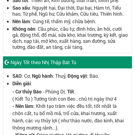
Sao tốt
: Thiên ân, Kim đường, Giải thần, Minh phệ.
Sao xấu
: Nguyệt hại, Đại thời, Đại bại, Hàm trì, Tiểu
hao, Tứ phế, Ngũ hư, Cửu khảm, Cửu tiêu, Thiên hình.
Nên làm
: Cúng tế, thẩm mỹ, chữa bệnh.
Không nên
: Cầu phúc, cầu tự, đính hôn, ăn hỏi, cưới
gả, động thổ, đổ mái, sửa kho, khai trương, ký kết, giao
dịch, nạp tài, mở kho, xuất hàng, san đường, sửa
tường, đào đất, an táng, cải táng.
Ngày Tốt theo Nhị Thập Bát Tú
SAO
: Cơ,
Ngũ hành
: Thuỷ,
Động vật
: Báo.
Diễn giải
:
- Cơ thủy Báo
- Phùng Dị:
Tốt
.
( Kiết Tú ) Tướng tinh con Beo , chủ trị ngày thứ 4
- Nên làm:
Khởi tạo trăm việc đều tốt, tốt nhất là
chôn cất, tu bổ mồ mã, trổ cửa, khai trương, xuất
hành, các vụ thủy lợi ( như tháo nước, đào kinh, khai
thông mương rảnh...).
- Kiêng cữ:
Đóng giường, lót giường, đi thuyền.