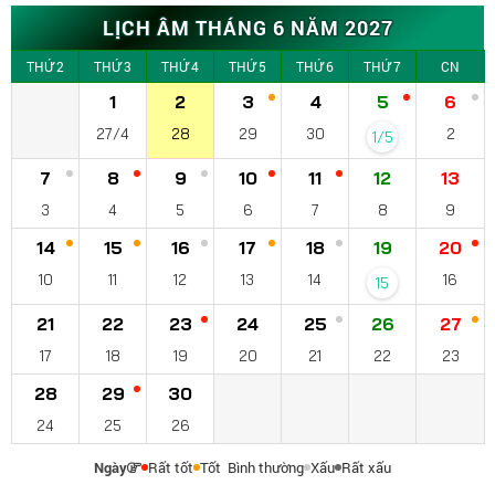
LỊCH ÂM THÁNG 6 NĂM 2027
THỨ 2
THỨ 3
THỨ 4
THỨ 5
THỨ 6
THỨ 7
CN
1
2
3
4
5
6
27/4
28
29
30
2
1/5
7
8
9
10
11
12
13
3
4
5
6
7
8
9
14
15
16
17
18
19
20
10
11
12
13
14
16
15
21
22
23
24
25
26
27
17
18
19
20
21
22
23
28
29
30
24
25
26
Ngày
Rất tốt
Tốt
Bình thường
Xấu
Rất xấu