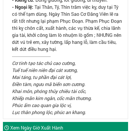
- Ngoại lệ:
Tại Thân, Tý, Thìn trăm việc kỵ, duy tại Tý
có thể tạm dùng. Ngày Thìn Sao Cơ Đăng Viên lẽ ra
rất tốt nhưng lại phạm Phục Đoạn. Phạm Phục Đoạn
thì kỵ chôn cất, xuất hành, các vụ thừa kế, chia lãnh
gia tài, khởi công làm lò nhuộm lò gốm ; NHƯNG nên
dứt vú trẻ em, xây tường, lấp hang lỗ, làm cầu tiêu,
kết dứt điều hung hại.
---------------------------------
Cơ tinh tạo tác chủ cao cường,
Tuế tuế niên niên đại cát xương,
Mai táng, tu phần đại cát lợi,
Điền tàm, ngưu mã biến sơn cương.
Khai môn, phóng thủy chiêu tài cốc,
Khiếp mãn kim ngân, cốc mãn thương.
Phúc ấm cao quan gia lộc vị,
Lục thân phong lộc, phúc an khang.
Xem Ngày Giờ Xuất Hành