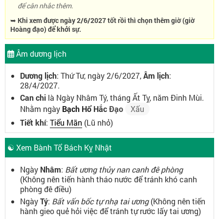
để cân nhắc thêm.
➥ Khi xem được ngày 2/6/2027 tốt rồi thì chọn thêm giờ (giờ
Hoàng đạo) để khởi sự.
Âm dương lịch
Dương lịch
: Thứ Tư, ngày 2/6/2027,
Âm lịch
:
28/4/2027.
Can chi
là Ngày Nhâm Tý, tháng Ất Tỵ, năm Đinh Mùi.
Nhằm ngày
Bạch Hổ Hắc Đạo
Xấu
Tiết khí
:
Tiểu Mãn
(Lũ nhỏ)
☯ Xem Bành Tổ Bách Kỵ Nhật
Ngày
Nhâm
:
Bất ương thủy nan canh đê phòng
(Không nên tiến hành tháo nước để tránh khó canh
phòng đê điều)
Ngày
Tý
:
Bất vấn bốc tự nhạ tai ương
(Không nên tiến
hành gieo quẻ hỏi việc để tránh tự rước lấy tai ương)