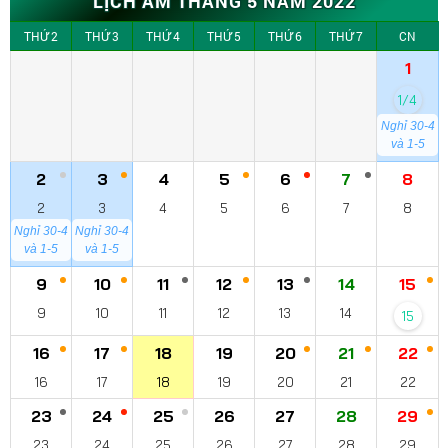
LỊCH ÂM THÁNG 5 NĂM 2022
THỨ 2
THỨ 3
THỨ 4
THỨ 5
THỨ 6
THỨ 7
CN
1
1/4
Nghỉ 30-4
và 1-5
2
3
4
5
6
7
8
2
3
4
5
6
7
8
Nghỉ 30-4
Nghỉ 30-4
và 1-5
và 1-5
9
10
11
12
13
14
15
9
10
11
12
13
14
15
16
17
18
19
20
21
22
16
17
18
19
20
21
22
23
24
25
26
27
28
29
23
24
25
26
27
28
29