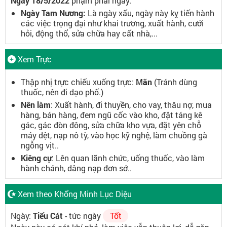
Ngày 18/5/2022
phạm phải ngày:
Ngày Tam Nương:
Là ngày xấu, ngày này kỵ tiến hành
các việc trọng đại như khai trương, xuất hành, cưới
hỏi, động thổ, sửa chữa hay cất nhà,...
Xem Trực
Thập nhị trực chiếu xuống trực:
Mãn
(Tránh dùng
thuốc, nên đi dạo phố.)
Nên làm
: Xuất hành, đi thuyền, cho vay, thâu nợ, mua
hàng, bán hàng, đem ngũ cốc vào kho, đặt táng kê
gác, gác đòn đông, sửa chữa kho vựa, đặt yên chỗ
máy dệt, nạp nô tỳ, vào học kỹ nghệ, làm chuồng gà
ngỗng vịt..
Kiêng cự
: Lên quan lãnh chức, uống thuốc, vào làm
hành chánh, dâng nạp đơn sớ..
Xem theo Khổng Minh Lục Diệu
Ngày:
Tiểu Cát
- tức ngày
Tốt