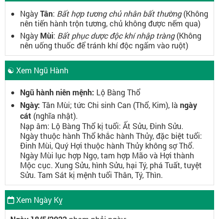
Ngày
Tân
:
Bất hợp tương chủ nhân bất thường
(Không
nên tiến hành trộn tương, chủ không được nếm qua)
Ngày
Mùi
:
Bất phục dược độc khí nhập tràng
(Không
nên uống thuốc để tránh khí độc ngấm vào ruột)
☯ Xem Ngũ Hành
Ngũ hành niên mệnh:
Lộ Bàng Thổ
Ngày:
Tân Mùi; tức Chi sinh Can (Thổ, Kim), là
ngày
cát
(nghĩa nhật).
Nạp âm: Lộ Bàng Thổ kị tuổi: Ất Sửu, Đinh Sửu.
Ngày thuộc hành Thổ khắc hành Thủy, đặc biệt tuổi:
Đinh Mùi, Quý Hợi thuộc hành Thủy không sợ Thổ.
Ngày Mùi lục hợp Ngọ, tam hợp Mão và Hợi thành
Mộc cục. Xung Sửu, hình Sửu, hại Tý, phá Tuất, tuyệt
Sửu. Tam Sát kị mệnh tuổi Thân, Tý, Thìn.
Xem Ngày Kỵ