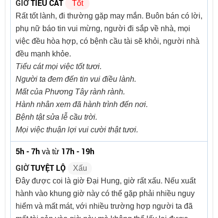
GIỜ
TIỂU CÁT
Tốt
Rất tốt lành, đi thường gặp may mắn. Buôn bán có lời,
phụ nữ báo tin vui mừng, người đi sắp về nhà, mọi
việc đều hòa hợp, có bệnh cầu tài sẽ khỏi, người nhà
đều mạnh khỏe.
Tiểu cát mọi việc tốt tươi.
Người ta đem đến tin vui điều lành.
Mất của Phương Tây rành rành.
Hành nhân xem đã hành trình đến nơi.
Bệnh tật sửa lễ cầu trời.
Mọi việc thuận lợi vui cười thật tươi.
5h - 7h
17h - 19h
và từ
GIỜ
TUYỆT LỘ
Xấu
Đây được coi là giờ Đại Hung, giờ rất xấu. Nếu xuất
hành vào khung giờ này có thể gặp phải nhiều nguy
hiểm và mất mát, với nhiều trường hợp người ta đã