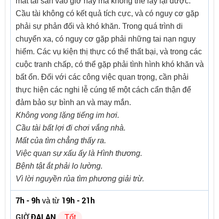
mất tài sản vào giờ này mà không thể lấy lại được.
Cầu tài không có kết quả tích cực, và có nguy cơ gặp
phải sự phản đối và khó khăn. Trong quá trình di
chuyển xa, có nguy cơ gặp phải những tai nạn nguy
hiểm. Các vụ kiện thị thực có thể thất bại, và trong các
cuộc tranh chấp, có thể gặp phải tình hình khó khăn và
bất ổn. Đối với các công việc quan trọng, cần phải
thực hiện các nghi lễ cúng tế một cách cẩn thận để
đảm bảo sự bình an và may mắn.
Không vong lặng tiếng im hơi.
Cầu tài bất lợi đi chơi vắng nhà.
Mất của tìm chẳng thấy ra.
Việc quan sự xấu ấy là Hình thương.
Bệnh tật ắt phải lo lường.
Vì lời nguyền rủa tìm phương giải trừ.
7h - 9h
19h - 21h
và từ
GIỜ
ĐẠI AN
Tốt