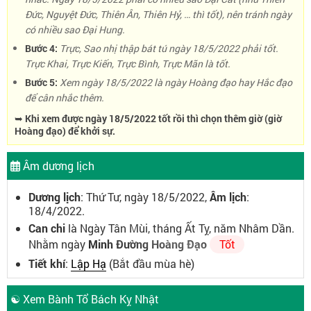
Đức, Nguyệt Đức, Thiên Ân, Thiên Hỷ, … thì tốt), nên tránh ngày
có nhiều sao Đại Hung.
Bước 4:
Trực, Sao nhị thập bát tú ngày 18/5/2022 phải tốt.
Trực Khai, Trực Kiến, Trực Bình, Trực Mãn là tốt.
Bước 5:
Xem ngày 18/5/2022 là ngày Hoàng đạo hay Hắc đạo
để cân nhắc thêm.
➥ Khi xem được ngày 18/5/2022 tốt rồi thì chọn thêm giờ (giờ
Hoàng đạo) để khởi sự.
Âm dương lịch
Dương lịch
: Thứ Tư, ngày 18/5/2022,
Âm lịch
:
18/4/2022.
Can chi
là Ngày Tân Mùi, tháng Ất Tỵ, năm Nhâm Dần.
Nhằm ngày
Minh Đường Hoàng Đạo
Tốt
Tiết khí
:
Lập Hạ
(Bắt đầu mùa hè)
☯ Xem Bành Tổ Bách Kỵ Nhật