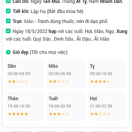
Can chi
: Ngày
Tân Mùi
, Tháng
Ất Tỵ
, Năm
Nhâm Dần
.
Tiết khí
:
Lập Hạ
(Bắt đầu mùa hè).
Trực
:
Mãn
- Tránh dùng thuốc, nên đi dạo phố.
Ngày 18/5/2022
hợp
với các tuổi: Hợi, Mão, Ngọ.
Xung
với các tuổi: Quý Sửu , Đinh Sửu , Ất Dậu , Ất Mão
Giờ đẹp
(Tốt cho mọi việc)
Dần
Mão
Tỵ
03:00-04:59
05:00-06:59
09:00-10:59
★★☆☆☆
★★☆☆☆
★★★★☆
Thân
Tuất
Hợi
15:00-16:59
19:00-20:59
21:00-22:59
★★★★★
★★★☆☆
★★☆☆☆