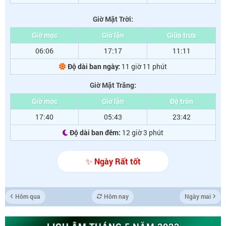
Giờ Mặt Trời:
Giờ mọc
Giờ lặn
Giữa trưa
06:06
17:17
11:11
Độ dài ban ngày:
11 giờ 11 phút
Giờ Mặt Trăng:
Giờ mọc
Giờ lặn
Độ tròn
17:40
05:43
23:42
Độ dài ban đêm:
12 giờ 3 phút
✨ Ngày Rất tốt
Hôm qua
Hôm nay
Ngày mai