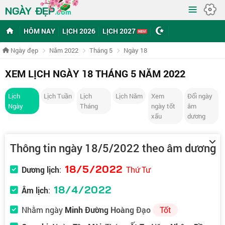
≡
NGÀY ĐẸP
.com
HÔM NAY
LỊCH 2026
LỊCH 2027
Ngày đẹp
Năm 2022
Tháng 5
Ngày 18
XEM LỊCH NGÀY 18 THÁNG 5 NĂM 2022
Lịch
Lịch Tuần
Lịch
Lịch Năm
Xem
Đổi ngày
Ngày
Tháng
ngày tốt
âm
xấu
dương
Thông tin ngày 18/5/2022 theo âm dương
18/5/2022
Dương lịch
:
Thứ Tư
18/4/2022
Âm lịch
:
Nhằm ngày
Minh Đường Hoàng Đạo
Tốt