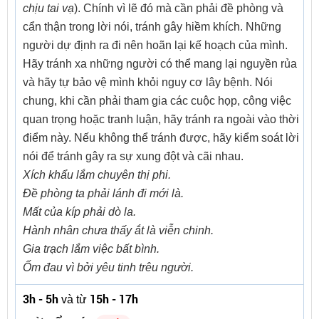
chịu tai vạ
). Chính vì lẽ đó mà cần phải đề phòng và
cẩn thận trong lời nói, tránh gây hiềm khích. Những
người dự định ra đi nên hoãn lại kế hoạch của mình.
Hãy tránh xa những người có thể mang lại nguyền rủa
và hãy tự bảo vệ mình khỏi nguy cơ lây bệnh. Nói
chung, khi cần phải tham gia các cuộc họp, công việc
quan trọng hoặc tranh luận, hãy tránh ra ngoài vào thời
điểm này. Nếu không thể tránh được, hãy kiểm soát lời
nói để tránh gây ra sự xung đột và cãi nhau.
Xích khẩu lắm chuyên thị phi.
Đề phòng ta phải lánh đi mới là.
Mất của kíp phải dò la.
Hành nhân chưa thấy ắt là viễn chinh.
Gia trạch lắm việc bất bình.
Ốm đau vì bởi yêu tinh trêu người.
3h - 5h
15h - 17h
và từ