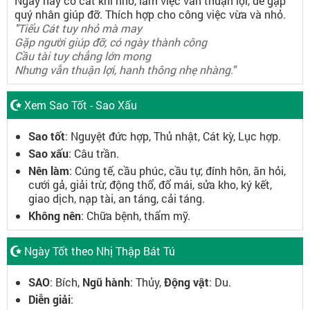
Ngày này có cát khí nhỏ, làm việc vẫn thuận lợi, dễ gặp
quý nhân giúp đỡ. Thích hợp cho công việc vừa và nhỏ.
"Tiểu Cát tuy nhỏ mà may
Gặp người giúp đỡ, có ngày thành công
Cầu tài tuy chẳng lớn mong
Nhưng vẫn thuận lợi, hanh thông nhẹ nhàng."
Xem Sao Tốt - Sao Xấu
Sao tốt
: Nguyệt đức hợp, Thủ nhật, Cát kỳ, Lục hợp.
Sao xấu
: Câu trần.
Nên làm
: Cúng tế, cầu phúc, cầu tự, đính hôn, ăn hỏi,
cưới gả, giải trừ, động thổ, đổ mái, sửa kho, ký kết,
giao dịch, nạp tài, an táng, cải táng.
Không nên
: Chữa bệnh, thẩm mỹ.
Ngày Tốt theo Nhị Thập Bát Tú
SAO
: Bích,
Ngũ hành
: Thủy,
Động vật
: Du.
Diễn giải
: