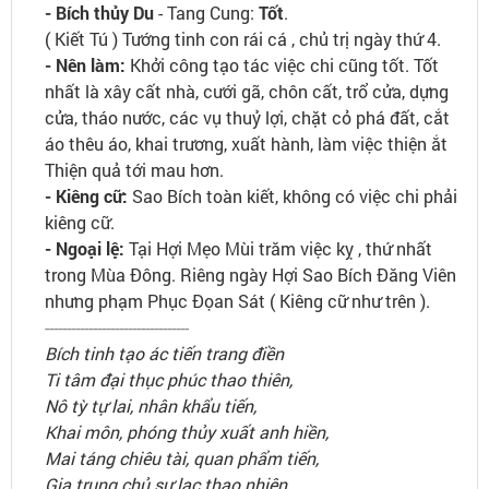
- Bích thủy Du
- Tang Cung:
Tốt
.
( Kiết Tú ) Tướng tinh con rái cá , chủ trị ngày thứ 4.
- Nên làm:
Khởi công tạo tác việc chi cũng tốt. Tốt
nhất là xây cất nhà, cưới gã, chôn cất, trổ cửa, dựng
cửa, tháo nước, các vụ thuỷ lợi, chặt cỏ phá đất, cắt
áo thêu áo, khai trương, xuất hành, làm việc thiện ắt
Thiện quả tới mau hơn.
- Kiêng cữ:
Sao Bích toàn kiết, không có việc chi phải
kiêng cữ.
- Ngoại lệ:
Tại Hợi Mẹo Mùi trăm việc kỵ , thứ nhất
trong Mùa Đông. Riêng ngày Hợi Sao Bích Đăng Viên
nhưng phạm Phục Đọan Sát ( Kiêng cữ như trên ).
---------------------------------
Bích tinh tạo ác tiến trang điền
Ti tâm đại thục phúc thao thiên,
Nô tỳ tự lai, nhân khẩu tiến,
Khai môn, phóng thủy xuất anh hiền,
Mai táng chiêu tài, quan phẩm tiến,
Gia trung chủ sự lạc thao nhiên