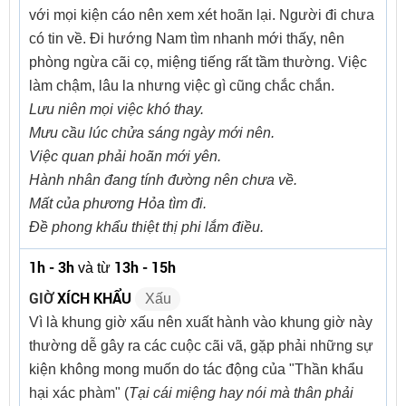
với mọi kiện cáo nên xem xét hoãn lại. Người đi chưa
có tin về. Đi hướng Nam tìm nhanh mới thấy, nên
phòng ngừa cãi cọ, miệng tiếng rất tầm thường. Việc
làm chậm, lâu la nhưng việc gì cũng chắc chắn.
Lưu niên mọi việc khó thay.
Mưu cầu lúc chửa sáng ngày mới nên.
Việc quan phải hoãn mới yên.
Hành nhân đang tính đường nên chưa về.
Mất của phương Hỏa tìm đi.
Đề phong khẩu thiệt thị phi lắm điều.
1h - 3h
13h - 15h
và từ
GIỜ
XÍCH KHẨU
Xấu
Vì là khung giờ xấu nên xuất hành vào khung giờ này
thường dễ gây ra các cuộc cãi vã, gặp phải những sự
kiện không mong muốn do tác động của "Thần khẩu
hại xác phàm" (
Tại cái miệng hay nói mà thân phải