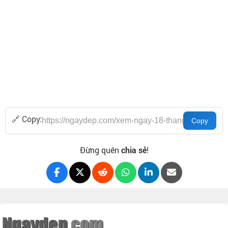
🔗 Copy:
Đừng quên
chia sẻ
!