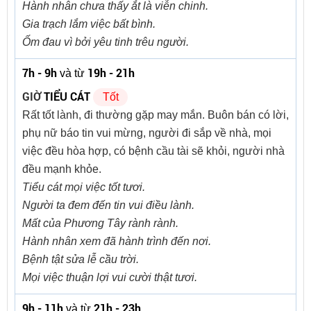
Hành nhân chưa thấy ắt là viễn chinh.
Gia trạch lắm việc bất bình.
Ốm đau vì bởi yêu tinh trêu người.
7h - 9h
19h - 21h
và từ
GIỜ
TIỂU CÁT
Tốt
Rất tốt lành, đi thường gặp may mắn. Buôn bán có lời,
phụ nữ báo tin vui mừng, người đi sắp về nhà, mọi
việc đều hòa hợp, có bệnh cầu tài sẽ khỏi, người nhà
đều mạnh khỏe.
Tiểu cát mọi việc tốt tươi.
Người ta đem đến tin vui điều lành.
Mất của Phương Tây rành rành.
Hành nhân xem đã hành trình đến nơi.
Bệnh tật sửa lễ cầu trời.
Mọi việc thuận lợi vui cười thật tươi.
9h - 11h
21h - 23h
và từ