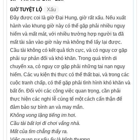
GIỜ
TUYỆT LỘ
Xấu
Đây được coi là giờ Đại Hung, giờ rất xấu. Nếu xuất
hành vào khung giờ này có thể gặp phải nhiều nguy
hiểm và mất mát, với nhiều trường hợp người ta đã
mất tài sản vào giờ này mà không thể lấy lại được.
Cầu tài không có kết quả tích cực, và có nguy cơ gặp
phải sự phản đối và khó khăn. Trong quá trình di
chuyển xa, có nguy cơ gặp phải những tai nạn nguy
hiểm. Các vụ kiện thị thực có thể thất bại, và trong các
cuộc tranh chấp, có thể gặp phải tình hình khó khăn và
bất ổn. Đối với các công việc quan trọng, cần phải
thực hiện các nghi lễ cúng tế một cách cẩn thận để
đảm bảo sự bình an và may mắn.
Không vong lặng tiếng im hơi.
Cầu tài bất lợi đi chơi vắng nhà.
Mất của tìm chẳng thấy ra.
Việc quan sự xấu ấy là Hình thương.