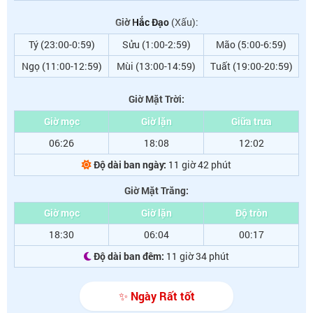
Giờ Hắc Đạo
(Xấu):
Tý (23:00-0:59)
Sửu (1:00-2:59)
Mão (5:00-6:59)
Ngọ (11:00-12:59)
Mùi (13:00-14:59)
Tuất (19:00-20:59)
Giờ Mặt Trời:
Giờ mọc
Giờ lặn
Giữa trưa
06:26
18:08
12:02
Độ dài ban ngày:
11 giờ 42 phút
Giờ Mặt Trăng:
Giờ mọc
Giờ lặn
Độ tròn
18:30
06:04
00:17
Độ dài ban đêm:
11 giờ 34 phút
✨ Ngày Rất tốt