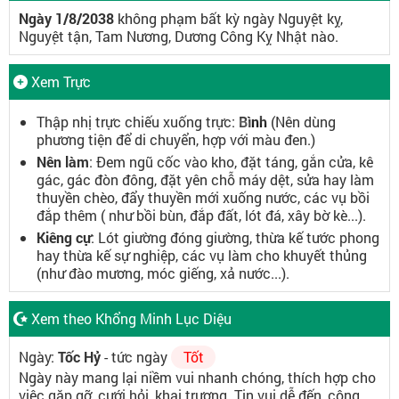
Ngày 1/8/2038
không phạm bất kỳ ngày Nguyệt kỵ,
Nguyệt tận, Tam Nương, Dương Công Kỵ Nhật nào.
Xem Trực
Thập nhị trực chiếu xuống trực:
Bình
(Nên dùng
phương tiện để di chuyển, hợp với màu đen.)
Nên làm
: Đem ngũ cốc vào kho, đặt táng, gắn cửa, kê
gác, gác đòn đông, đặt yên chỗ máy dệt, sửa hay làm
thuyền chèo, đẩy thuyền mới xuống nước, các vụ bồi
đắp thêm ( như bồi bùn, đắp đất, lót đá, xây bờ kè...).
Kiêng cự
: Lót giường đóng giường, thừa kế tước phong
hay thừa kế sự nghiệp, các vụ làm cho khuyết thủng
(như đào mương, móc giếng, xả nước...).
Xem theo Khổng Minh Lục Diệu
Ngày:
Tốc Hỷ
- tức ngày
Tốt
Ngày này mang lại niềm vui nhanh chóng, thích hợp cho
việc gặp gỡ, cưới hỏi, khai trương. Tin vui dễ đến, công