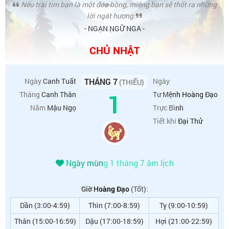
Nếu trái tim bạn là một đóa hồng, miệng bạn sẽ thốt ra những
lời ngát hương.
- NGẠN NGỮ NGA -
CHỦ NHẬT
Ngày
Canh Tuất
THÁNG 7
Ngày
(THIẾU)
1
Tháng
Canh Thân
Tư Mệnh Hoàng Đạo
Năm
Mậu Ngọ
Trực
Bình
Tiết khí
Đại Thử
Ngày mùng 1 tháng 7 âm lịch
Giờ Hoàng Đạo
(Tốt):
Dần (3:00-4:59)
Thìn (7:00-8:59)
Tỵ (9:00-10:59)
Thân (15:00-16:59)
Dậu (17:00-18:59)
Hợi (21:00-22:59)