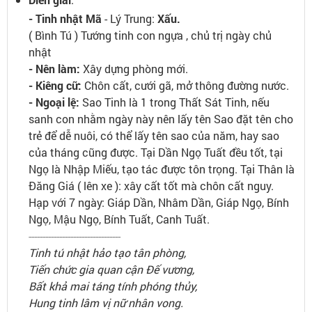
- Tinh nhật Mã
- Lý Trung:
Xấu.
( Bình Tú ) Tướng tinh con ngựa , chủ trị ngày chủ
nhật
- Nên làm:
Xây dựng phòng mới.
- Kiêng cữ:
Chôn cất, cưới gã, mở thông đường nước.
- Ngoại lệ:
Sao Tinh là 1 trong Thất Sát Tinh, nếu
sanh con nhằm ngày này nên lấy tên Sao đặt tên cho
trẻ để dễ nuôi, có thể lấy tên sao của năm, hay sao
của tháng cũng được. Tại Dần Ngọ Tuất đều tốt, tại
Ngọ là Nhập Miếu, tạo tác được tôn trọng. Tại Thân là
Đăng Giá ( lên xe ): xây cất tốt mà chôn cất nguy.
Hạp với 7 ngày: Giáp Dần, Nhâm Dần, Giáp Ngọ, Bính
Ngọ, Mậu Ngọ, Bính Tuất, Canh Tuất.
---------------------------------
Tinh tú nhật hảo tạo tân phòng,
Tiến chức gia quan cận Đế vương,
Bất khả mai táng tính phóng thủy,
Hung tinh lâm vị nữ nhân vong.