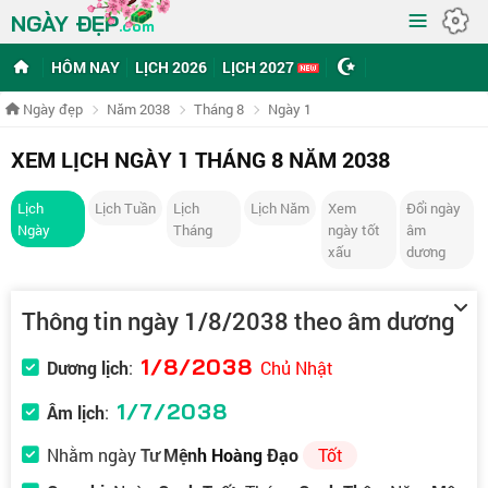
≡
NGÀY ĐẸP
.com
HÔM NAY
LỊCH 2026
LỊCH 2027
Ngày đẹp
Năm 2038
Tháng 8
Ngày 1
XEM LỊCH NGÀY 1 THÁNG 8 NĂM 2038
Lịch
Lịch Tuần
Lịch
Lịch Năm
Xem
Đổi ngày
Ngày
Tháng
ngày tốt
âm
xấu
dương
Thông tin ngày 1/8/2038 theo âm dương
1/8/2038
Dương lịch
:
Chủ Nhật
1/7/2038
Âm lịch
:
Nhằm ngày
Tư Mệnh Hoàng Đạo
Tốt