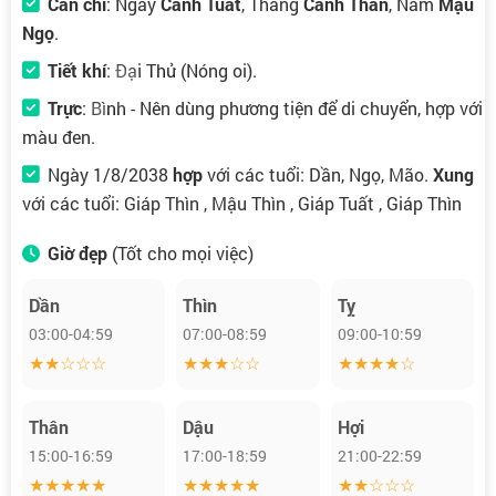
Can chi
: Ngày
Canh Tuất
, Tháng
Canh Thân
, Năm
Mậu
Ngọ
.
Tiết khí
:
Đại Thử
(Nóng oi).
Trực
:
Bình
- Nên dùng phương tiện để di chuyển, hợp với
màu đen.
Ngày 1/8/2038
hợp
với các tuổi: Dần, Ngọ, Mão.
Xung
với các tuổi: Giáp Thìn , Mậu Thìn , Giáp Tuất , Giáp Thìn
Giờ đẹp
(Tốt cho mọi việc)
Dần
Thìn
Tỵ
03:00-04:59
07:00-08:59
09:00-10:59
★★☆☆☆
★★★☆☆
★★★★☆
Thân
Dậu
Hợi
15:00-16:59
17:00-18:59
21:00-22:59
★★★★★
★★★★★
★★☆☆☆