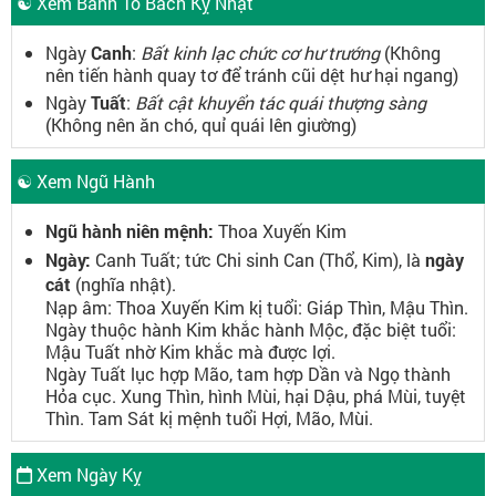
☯ Xem Bành Tổ Bách Kỵ Nhật
Ngày
Canh
:
Bất kinh lạc chức cơ hư trướng
(Không
nên tiến hành quay tơ để tránh cũi dệt hư hại ngang)
Ngày
Tuất
:
Bất cật khuyển tác quái thượng sàng
(Không nên ăn chó, quỉ quái lên giường)
☯ Xem Ngũ Hành
Ngũ hành niên mệnh:
Thoa Xuyến Kim
Ngày:
Canh Tuất; tức Chi sinh Can (Thổ, Kim), là
ngày
cát
(nghĩa nhật).
Nạp âm: Thoa Xuyến Kim kị tuổi: Giáp Thìn, Mậu Thìn.
Ngày thuộc hành Kim khắc hành Mộc, đặc biệt tuổi:
Mậu Tuất nhờ Kim khắc mà được lợi.
Ngày Tuất lục hợp Mão, tam hợp Dần và Ngọ thành
Hỏa cục. Xung Thìn, hình Mùi, hại Dậu, phá Mùi, tuyệt
Thìn. Tam Sát kị mệnh tuổi Hợi, Mão, Mùi.
Xem Ngày Kỵ