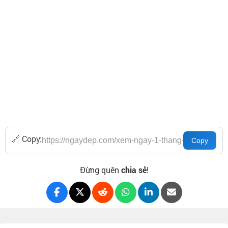
🔗 Copy:
Đừng quên
chia sẻ
!