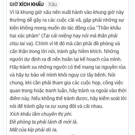
GIỜ
XÍCH KHẨU
Xấu
Vì là khung giờ xấu nên xuất hành vào khung giờ này
thường dễ gây ra các cuộc cãi vã, gặp phải những sự
kiện không mong muốn do tác động của "Thần khẩu
hại xác phàm" (
Tại cái miệng hay nói mà thân phải
chịu tai vạ
). Chính vì lẽ đó mà cần phải đề phòng và
cẩn thận trong lời nói, tránh gây hiềm khích. Những
người dự định ra đi nên hoãn lại kế hoạch của mình.
Hãy tránh xa những người có thể mang lại nguyền rủa
và hãy tự bảo vệ mình khỏi nguy cơ lây bệnh. Nói
chung, khi cần phải tham gia các cuộc họp, công việc
quan trọng hoặc tranh luận, hãy tránh ra ngoài vào thời
điểm này. Nếu không thể tránh được, hãy kiểm soát lời
nói để tránh gây ra sự xung đột và cãi nhau.
Xích khẩu lắm chuyên thị phi.
Đề phòng ta phải lánh đi mới là.
Mất của kíp phải dò la.