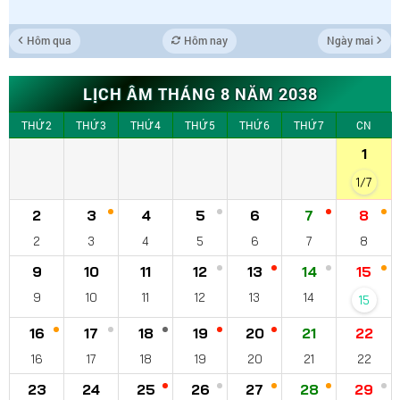
Hôm qua
Hôm nay
Ngày mai
LỊCH ÂM THÁNG 8 NĂM 2038
THỨ 2
THỨ 3
THỨ 4
THỨ 5
THỨ 6
THỨ 7
CN
1
1/7
2
3
4
5
6
7
8
2
3
4
5
6
7
8
9
10
11
12
13
14
15
9
10
11
12
13
14
15
16
17
18
19
20
21
22
16
17
18
19
20
21
22
23
24
25
26
27
28
29