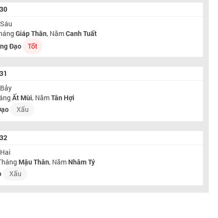
030
 Sáu
Tháng
Giáp Thân
, Năm
Canh Tuất
ng Đạo
Tốt
031
 Bảy
háng
Ất Mùi
, Năm
Tân Hợi
Đạo
Xấu
032
 Hai
 Tháng
Mậu Thân
, Năm
Nhâm Tý
o
Xấu