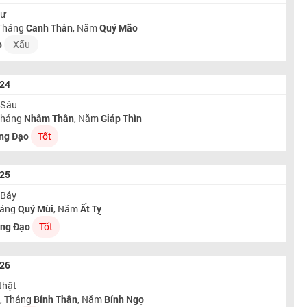
Tư
 Tháng
Canh Thân
, Năm
Quý Mão
o
Xấu
024
 Sáu
 Tháng
Nhâm Thân
, Năm
Giáp Thìn
ng Đạo
Tốt
025
 Bảy
háng
Quý Mùi
, Năm
Ất Tỵ
ng Đạo
Tốt
026
Nhật
t
, Tháng
Bính Thân
, Năm
Bính Ngọ