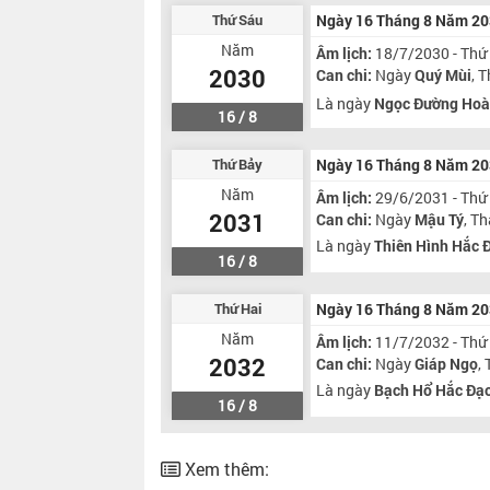
Thứ Sáu
Ngày 16 Tháng 8 Năm 2
Năm
Âm lịch:
18/7/2030 - Thứ
2030
Can chi:
Ngày
Quý Mùi
, 
Là ngày
Ngọc Đường Hoà
16 / 8
Thứ Bảy
Ngày 16 Tháng 8 Năm 2
Năm
Âm lịch:
29/6/2031 - Thứ
2031
Can chi:
Ngày
Mậu Tý
, T
Là ngày
Thiên Hình Hắc 
16 / 8
Thứ Hai
Ngày 16 Tháng 8 Năm 2
Năm
Âm lịch:
11/7/2032 - Thứ
2032
Can chi:
Ngày
Giáp Ngọ
,
Là ngày
Bạch Hổ Hắc Đạ
16 / 8
Xem thêm: