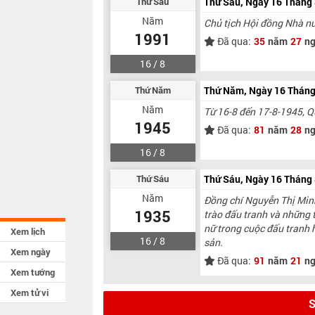
Thứ Sáu
Thứ Sáu, Ngày 16 Tháng
Năm
Chủ tịch Hội đồng Nhà nư
1991
Đã qua:
35
năm
27
ng
16 / 8
Thứ Năm
Thứ Năm, Ngày 16 Thán
Năm
Từ 16-8 đến 17-8-1945, Q
1945
Đã qua:
81
năm
28
ng
16 / 8
Thứ Sáu
Thứ Sáu, Ngày 16 Tháng
Năm
Đồng chí Nguyễn Thị Minh
1935
trào đấu tranh và những 
nữ trong cuộc đấu tranh h
Xem lịch
16 / 8
sản.
Xem ngày
Đã qua:
91
năm
21
ng
Xem tướng
Xem tử vi
S