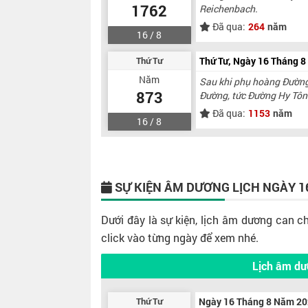
1762
Reichenbach.
Đã qua:
264
năm
16 / 8
Thứ Tư
Thứ Tư, Ngày 16 Tháng 
Năm
Sau khi phụ hoàng Đường 
873
Đường, tức Đường Hy Tôn
Đã qua:
1153
năm
16 / 8
SỰ KIỆN ÂM DƯƠNG LỊCH
NGÀY 1
Dưới đây là sự kiện, lịch âm dương can c
click vào từng ngày để xem nhé.
Lịch âm dư
Thứ Tư
Ngày 16 Tháng 8 Năm 2