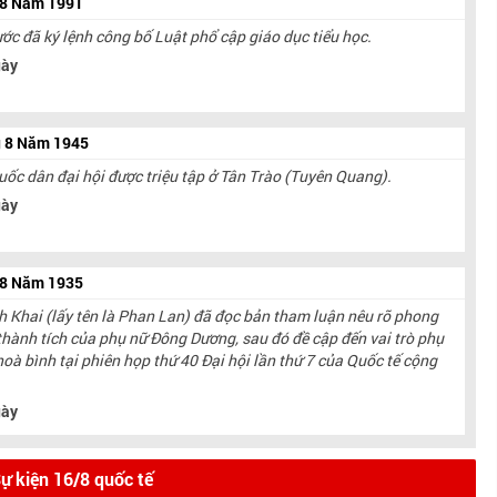
 8 Năm 1991
ớc đã ký lệnh công bố Luật phổ cập giáo dục tiểu học.
ày
g 8 Năm 1945
uốc dân đại hội được triệu tập ở Tân Trào (Tuyên Quang).
ày
 8 Năm 1935
 Khai (lấy tên là Phan Lan) đã đọc bản tham luận nêu rõ phong
thành tích của phụ nữ Đông Dương, sau đó đề cập đến vai trò phụ
oà bình tại phiên họp thứ 40 Đại hội lần thứ 7 của Quốc tế cộng
ày
ự kiện 16/8 quốc tế