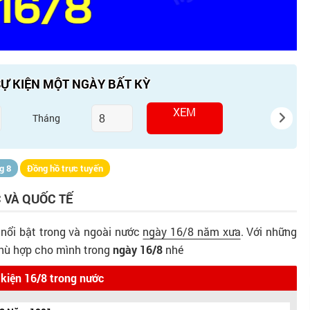
Ự KIỆN MỘT NGÀY BẤT KỲ
XEM
Tháng
g 8
Đồng hồ trực tuyến
 VÀ QUỐC TẾ
 nổi bật trong và ngoài nước
ngày 16/8 năm xưa
. Với những
phù hợp cho mình trong
ngày 16/8
nhé
 kiện 16/8 trong nước