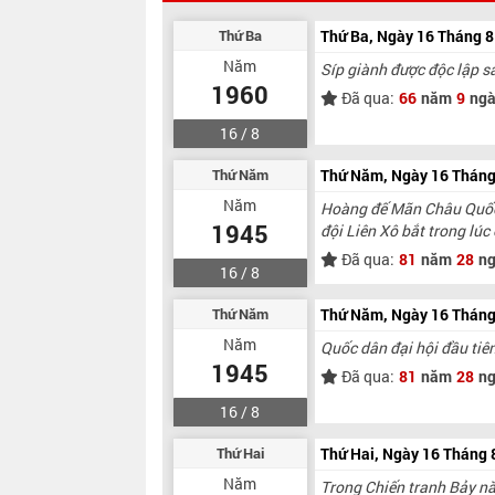
Thứ Ba
Thứ Ba, Ngày 16 Tháng 
Năm
Síp giành được độc lập s
1960
Đã qua:
66
năm
9
ngà
16 / 8
Thứ Năm
Thứ Năm, Ngày 16 Thán
Năm
Hoàng đế Mãn Châu Quốc 
1945
đội Liên Xô bắt trong lú
Đã qua:
81
năm
28
ng
16 / 8
Thứ Năm
Thứ Năm, Ngày 16 Thán
Năm
Quốc dân đại hội đầu tiê
1945
Đã qua:
81
năm
28
ng
16 / 8
Thứ Hai
Thứ Hai, Ngày 16 Tháng
Năm
Trong Chiến tranh Bảy nă