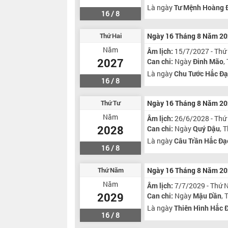
Là ngày
Tư Mệnh Hoàng 
16 / 8
Thứ Hai
Ngày 16 Tháng 8 Năm 2
Năm
Âm lịch:
15/7/2027 - Thứ
2027
Can chi:
Ngày
Đinh Mão
,
Là ngày
Chu Tước Hắc Đ
16 / 8
Thứ Tư
Ngày 16 Tháng 8 Năm 2
Năm
Âm lịch:
26/6/2028 - Thứ
2028
Can chi:
Ngày
Quý Dậu
, 
Là ngày
Câu Trần Hắc Đạ
16 / 8
Thứ Năm
Ngày 16 Tháng 8 Năm 2
Năm
Âm lịch:
7/7/2029 - Thứ
2029
Can chi:
Ngày
Mậu Dần
,
Là ngày
Thiên Hình Hắc 
16 / 8