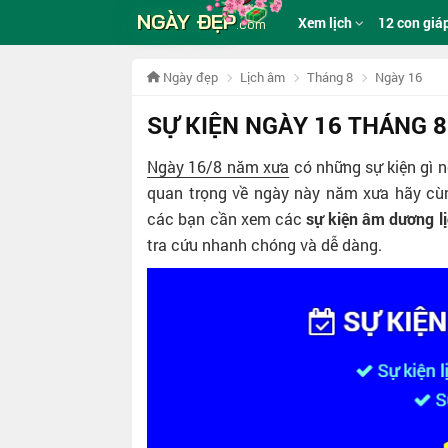
NGÀY ĐẸP
Xem lịch
12 con giá
.com
Ngày đẹp
Lịch âm
Tháng 8
Ngày 16
SỰ KIỆN NGÀY 16 THÁNG 
Ngày 16/8 năm xưa
có những sự kiện gì n
quan trọng về ngày này năm xưa hãy c
các bạn cần xem các
sự kiện âm dương l
tra cứu nhanh chóng và dễ dàng.