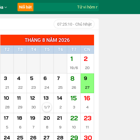
óa
Nổi bật
Tử vi hôm nay ngày 9/8/2026 của 12
07:25:11
- Chủ Nhật
THÁNG 8 NĂM 2026
T2
T3
T4
T5
T6
T7
CN
1
2
19/6
20
8
3
4
5
6
7
9
21
22
23
24
25
26
27
15
16
10
11
12
13
14
28
29
30
1/7
2
3
4
22
23
17
18
19
20
21
5
6
7
8
9
10
11
29
30
24
25
26
27
28