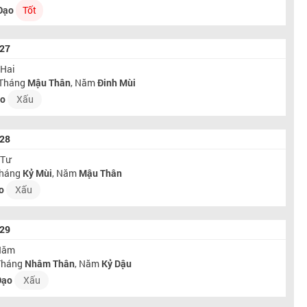
Đạo
Tốt
027
 Hai
 Tháng
Mậu Thân
, Năm
Đinh Mùi
ạo
Xấu
028
 Tư
Tháng
Kỷ Mùi
, Năm
Mậu Thân
o
Xấu
029
 Năm
 Tháng
Nhâm Thân
, Năm
Kỷ Dậu
Đạo
Xấu