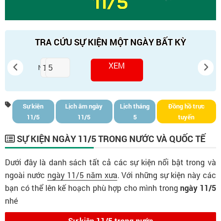
TRA CỨU SỰ KIỆN MỘT NGÀY BẤT KỲ
XEM
Ngày
Tháng
Sự kiện
Lịch âm ngày
Lịch tháng
Đồng hồ trực
11/5
11/5
5
tuyến
SỰ KIỆN NGÀY 11/5 TRONG NƯỚC VÀ QUỐC TẾ
Dưới đây là danh sách tất cả các sự kiện nổi bật trong và
ngoài nước
ngày 11/5 năm xưa
. Với những sự kiện này các
bạn có thể lên kế hoạch phù hợp cho mình trong
ngày 11/5
nhé
Sự kiện 11/5 trong nước