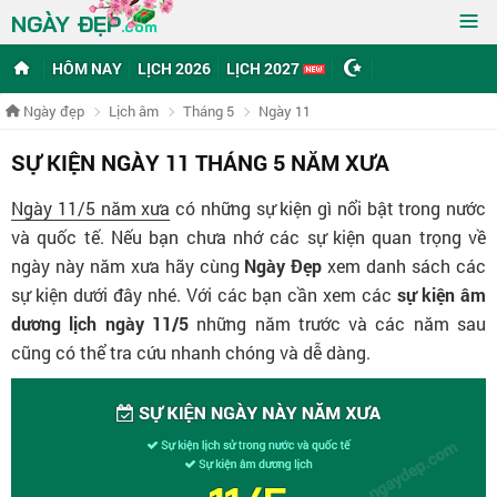
≡
NGÀY ĐẸP
.com
HÔM NAY
LỊCH 2026
LỊCH 2027
Ngày đẹp
Lịch âm
Tháng 5
Ngày 11
SỰ KIỆN NGÀY 11 THÁNG 5 NĂM XƯA
Ngày 11/5 năm xưa
có những sự kiện gì nổi bật trong nước
và quốc tế. Nếu bạn chưa nhớ các sự kiện quan trọng về
ngày này năm xưa hãy cùng
Ngày Đẹp
xem danh sách các
sự kiện dưới đây nhé. Với các bạn cần xem các
sự kiện âm
dương lịch ngày 11/5
những năm trước và các năm sau
cũng có thể tra cứu nhanh chóng và dễ dàng.