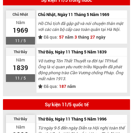
Chủ Nhật
Chủ Nhật, Ngày 11 Tháng 5 Năm 1969
Năm
Hồ Chủ tịch đã gặp gỡ và nói chuyện thân mật
1969
với các cán bộ cấp cao toàn quân tại Hà Nội.
Đã qua:
57
năm
3
tháng
27
ngày
11 / 5
Thứ Bảy
Thứ Bảy, Ngày 11 Tháng 5 Năm 1839
Năm
Võ tướng Tôn Thất Thuyết ra đời tại TP.Huế.
1839
Ông là vị quan yêu nước triều Nguyễn đã phát
động phong trào Cần Vương chống Pháp. Ông
11 / 5
mất năm 1913.
Đã qua:
187
năm
Sự kiện 11/5 quốc tế
Thứ Bảy
Thứ Bảy, Ngày 11 Tháng 5 Năm 1996
Năm
Từ ngày 9-5 đến ngày Diễn ra Hội nghị toàn thể