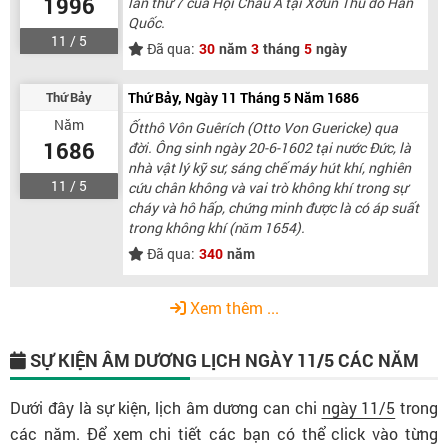
1996
lần thứ 7 của Hội Châu Á tại Xơun Thủ đô Hàn
Quốc.
11 / 5
Đã qua:
30
năm
3
tháng
5
ngày
Thứ Bảy
Thứ Bảy, Ngày 11 Tháng 5 Năm 1686
Năm
Ốtthô Vôn Guêrích (Otto Von Guericke) qua
1686
đời. Ông sinh ngày 20-6-1602 tại nước Đức, là
nhà vật lý kỹ sư, sáng chế máy hút khí, nghiên
11 / 5
cứu chân không và vai trò không khí trong sự
cháy và hô hấp, chứng minh được là có áp suất
trong không khí (nǎm 1654).
Đã qua:
340
năm
Xem thêm ...
SỰ KIỆN ÂM DƯƠNG LỊCH
NGÀY 11/5
CÁC NĂM
Dưới đây là sự kiện, lịch âm dương can chi
ngày 11/5
trong
các năm. Để xem chi tiết các bạn có thể click vào từng