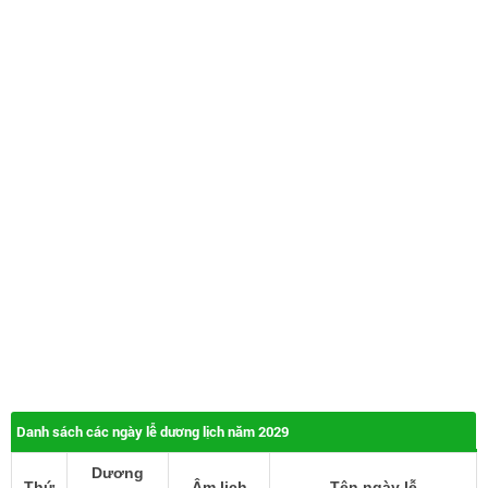
Danh sách các ngày lễ dương lịch năm 2029
Dương
Thứ
Âm lịch
Tên ngày lễ