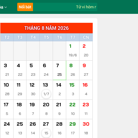
óa
Nổi bật
Tử vi hôm nay ngày 7/8/2026 của 12
THÁNG 8 NĂM 2026
T2
T3
T4
T5
T6
T7
CN
1
2
19/6
20
3
4
5
6
7
8
9
21
22
23
24
25
26
27
10
11
12
13
14
15
16
28
29
30
1/7
2
3
4
17
18
19
20
21
22
23
5
6
7
8
9
10
11
24
25
26
27
28
29
30
12
13
14
15
16
17
18