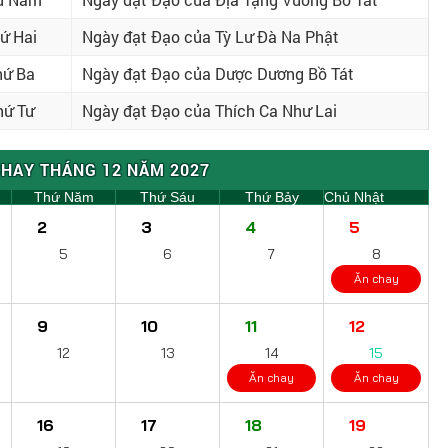
ứ Hai
Ngày đạt Đạo của Tỳ Lư Đà Na Phật
hứ Ba
Ngày đạt Đạo của Dược Dương Bồ Tát
hứ Tư
Ngày đạt Đạo của Thích Ca Như Lai
CHAY THÁNG 12 NĂM 2027
Thứ Năm
Thứ Sáu
Thứ Bảy
Chủ Nhật
2
3
4
5
5
6
7
8
Ăn chay
9
10
11
12
12
13
14
15
Ăn chay
Ăn chay
16
17
18
19