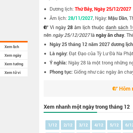
Dương lịch:
Thứ Bảy, Ngày 25/12/2027
Âm lịch:
28/11/2027
, Ngày:
Mậu Dần
, 
Vì ngày
28
âm lịch thuộc
danh sách 1
nên
ngày 25/12/2027
là
ngày ăn chay
. Th
Ngày 25 tháng 12 năm 2027 dương lịch
Xem lịch
Là ngày:
Đạt Đạo của Tỳ Lư Đà Na Phậ
Xem ngày
Ý nghĩa:
Ngày 28 là một trong những ng
Xem tướng
Phong tục:
Giống như các ngày ăn chay 
Xem tử vi
Hôm n
Xem nhanh một ngày trong tháng 12
1/12
2/12
3/12
4/12
5/12
6/1