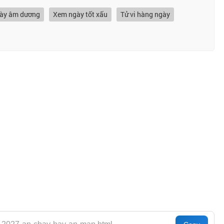
gày âm dương
Xem ngày tốt xấu
Tử vi hàng ngày