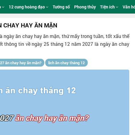
p
12 cung hoàng đạo
Tướng số
Phong thủy
Tiện ích
Văn h
ĂN CHAY HAY ĂN MẶN
à ngày ăn chay hay ăn mặn, thứ mấy trong tuần, tốt xấu thế
ết thông tin về ngày 25 tháng 12 năm 2027 là ngày ăn chay
27 ăn chay hay ăn mặn?
lịch ăn chay tháng 12
2027
ăn chay hay ăn mặn?