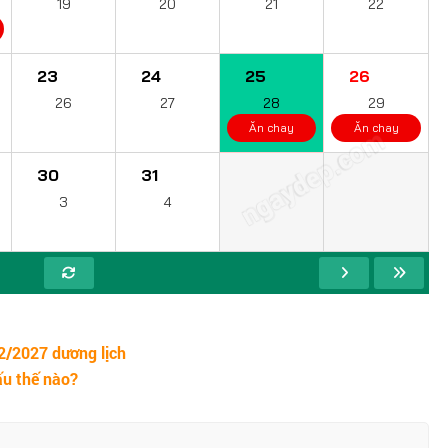
19
20
21
22
23
24
25
26
26
27
28
29
Ăn chay
Ăn chay
ngaydep.com
30
31
3
4
2/2027 dương lịch
ấu thế nào?