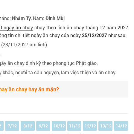
Tháng:
Nhâm Tý
, Năm:
Đinh Mùi
0 ngày ăn chay
chay theo lịch ăn chay tháng 12 năm 2027
ông tin chi tiết ngày ăn chay của ngày
25/12/2027
như sau:
(28/11/2027 âm lịch)
t
ày ăn chay định kỳ theo phong tục Phật giáo.
khác, người ta cầu nguyện, làm việc thiện và ăn chay.
ay ăn chay hay ăn mặn?
2
7/12
8/12
9/12
10/12
11/12
12/12
13/12
14/12