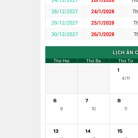
28/12/2027
24/1/2028
Th
29/12/2027
25/1/2028
T
30/12/2027
26/1/2028
T
LỊCH ĂN 
Thứ Hai
Thứ Ba
Thứ Tư
1
4/11
6
7
8
9
10
11
13
14
15