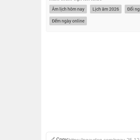
Âm lịch hôm nay
Lịch âm 2026
Đổi n
Đếm ngày online
🔗 Copy: