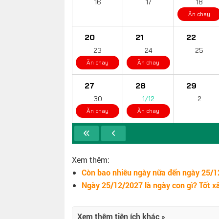
16
17
18
Ăn chay
20
21
22
23
24
25
Ăn chay
Ăn chay
27
28
29
30
1/12
2
Ăn chay
Ăn chay
Xem thêm:
Còn bao nhiêu ngày nữa đến ngày 25/1
Ngày 25/12/2027 là ngày con gì? Tốt x
Xem thêm tiện ích khác »