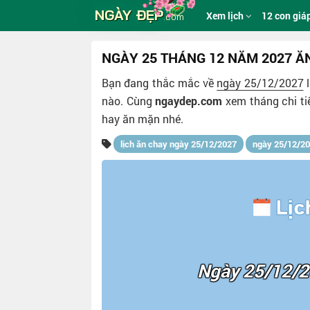
NGÀY ĐẸP
Xem lịch
12 con giá
.com
NGÀY 25 THÁNG 12 NĂM 2027 
Bạn đang thắc mắc về
ngày 25/12/2027
l
nào. Cùng
ngaydep.com
xem tháng chi ti
hay ăn mặn nhé.
lịch ăn chay ngày 25/12/2027
ngày 25/12/20
Ngày 25/12/