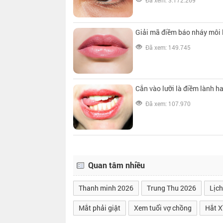
Đã xem: 3.172.269
Giải mã điềm báo nháy môi l
Đã xem: 149.745
Cắn vào lưỡi là điềm lành h
Đã xem: 107.970
Quan tâm nhiều
Thanh minh 2026
Trung Thu 2026
Lịch
Mắt phải giật
Xem tuổi vợ chồng
Hắt X