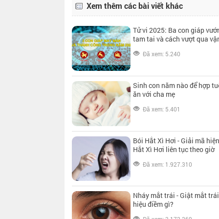
Xem thêm các bài viết khác
Tử vi 2025: Ba con giáp vướ
tam tai và cách vượt qua vậ
Đã xem: 5.240
Sinh con năm nào để hợp tu
ăn với cha mẹ
Đã xem: 5.401
Bói Hắt Xì Hơi - Giải mã hiệ
Hắt Xì Hơi liên tục theo giờ
Đã xem: 1.927.310
Nháy mắt trái - Giật mắt trá
hiệu điềm gì?