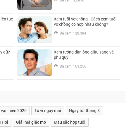
Đã xem: 32.850
iên tục
Xem tuổi vợ chồng - Cách xem tuổi
vợ chồng có hợp nhau không?
Đã xem: 128.384
ay dữ?
Xem tướng đàn ông giàu sang và
phú quý
Đã xem: 163.256
 vạn niên 2026
Tử vi ngày mai
Ngày tốt tháng 8
ì Hơi
Giải mã giấc mơ
Màu sắc hợp tuổi