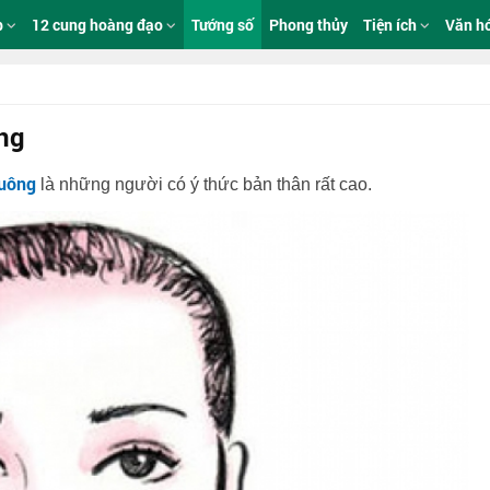
p
12 cung hoàng đạo
Tướng số
Phong thủy
Tiện ích
Văn h
ng
vuông
là những người có ý thức bản thân rất cao.