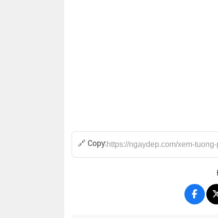
🔗 Copy: