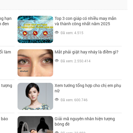
ng hạn
Top 3 con giáp có nhiều may mắn
n đen
và thành công nhất năm 2025
Đã xem: 4.515
ổi làm
Mắt phải giật hay nháy là điềm gì?
Đã xem: 2.550.414
n tượng
Xem tướng tổng hợp cho chị em phụ
nữ
Đã xem: 600.746
i báo
Giải mã nguyên nhân hiện tượng
bóng đè