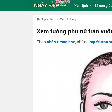
NGÀY ĐẸP
Xem lịch
12 con giá
.com
Ngày đẹp
Xem tướng
Xem tướng phụ nữ trán vuô
nhân tướng học
người trán 
Theo
, những