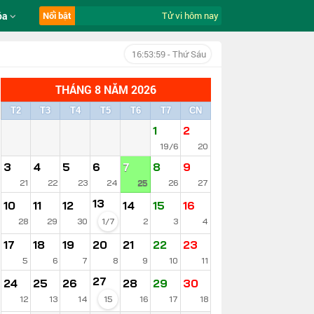
óa
Nổi bật
Tử vi hôm nay ngày 7/8/2026 của 12 c
16:54:00
- Thứ Sáu
THÁNG 8 NĂM 2026
T2
T3
T4
T5
T6
T7
CN
1
2
19/6
20
3
4
5
6
7
8
9
21
22
23
24
25
26
27
13
10
11
12
14
15
16
28
29
30
1/7
2
3
4
17
18
19
20
21
22
23
5
6
7
8
9
10
11
27
24
25
26
28
29
30
12
13
14
15
16
17
18