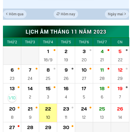
Hôm qua
Hôm nay
Ngày mai
LỊCH ÂM THÁNG 11 NĂM 2023
THỨ 2
THỨ 3
THỨ 4
THỨ 5
THỨ 6
THỨ 7
CN
1
2
3
4
5
18/9
19
20
21
22
6
7
8
9
10
11
12
23
24
25
26
27
28
29
13
14
15
16
17
18
19
2
3
4
5
6
7
1/10
20
21
22
23
24
25
26
8
9
10
11
12
13
14
27
28
29
30