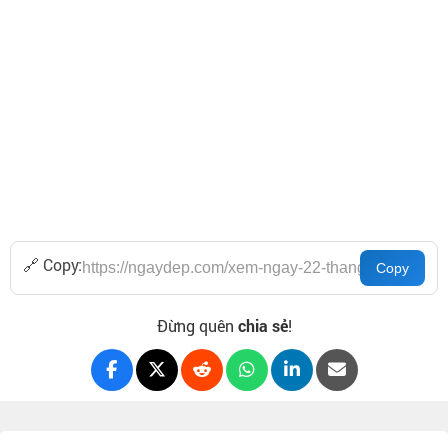
🔗 Copy:
Đừng quên
chia sẻ
!