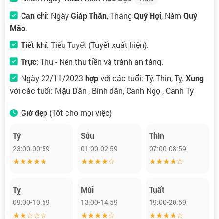
Can chi
: Ngày
Giáp Thân
, Tháng
Quý Hợi
, Năm
Quý
Mão
.
Tiết khí
:
Tiểu Tuyết
(Tuyết xuất hiện).
Trực
:
Thu
- Nên thu tiền và tránh an táng.
Ngày 22/11/2023
hợp
với các tuổi: Tý, Thìn, Tỵ.
Xung
với các tuổi: Mậu Dần , Bính dần, Canh Ngọ , Canh Tý
Giờ đẹp
(Tốt cho mọi việc)
Tý
Sửu
Thìn
23:00-00:59
01:00-02:59
07:00-08:59
★★★★★
★★★★☆
★★★★☆
Tỵ
Mùi
Tuất
09:00-10:59
13:00-14:59
19:00-20:59
★★☆☆☆
★★★★☆
★★★★☆