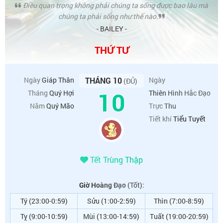
Điều quan trọng không phải chúng ta sống được bao lâu mà
chúng ta phải sống như thế nào.
- BAILEY -
THỨ TƯ
Ngày
Giáp Thân
THÁNG 10
Ngày
(ĐỦ)
10
Tháng
Quý Hợi
Thiên Hình Hắc Đạo
Năm
Quý Mão
Trực
Thu
Tiết khí
Tiểu Tuyết
Tết Trùng Thập
Giờ Hoàng Đạo
(Tốt):
Tý (23:00-0:59)
Sửu (1:00-2:59)
Thìn (7:00-8:59)
Tỵ (9:00-10:59)
Mùi (13:00-14:59)
Tuất (19:00-20:59)