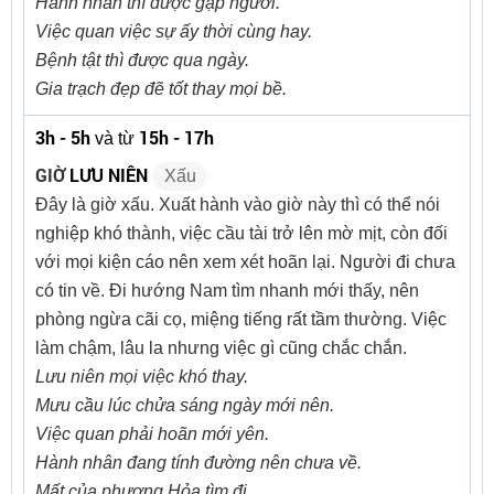
Hành nhân thì được gặp người.
Việc quan việc sự ấy thời cùng hay.
Bệnh tật thì được qua ngày.
Gia trạch đẹp đẽ tốt thay mọi bề.
3h - 5h
15h - 17h
và từ
GIỜ
LƯU NIÊN
Xấu
Đây là giờ xấu. Xuất hành vào giờ này thì có thể nói
nghiệp khó thành, việc cầu tài trở lên mờ mịt, còn đối
với mọi kiện cáo nên xem xét hoãn lại. Người đi chưa
có tin về. Đi hướng Nam tìm nhanh mới thấy, nên
phòng ngừa cãi cọ, miệng tiếng rất tầm thường. Việc
làm chậm, lâu la nhưng việc gì cũng chắc chắn.
Lưu niên mọi việc khó thay.
Mưu cầu lúc chửa sáng ngày mới nên.
Việc quan phải hoãn mới yên.
Hành nhân đang tính đường nên chưa về.
Mất của phương Hỏa tìm đi.