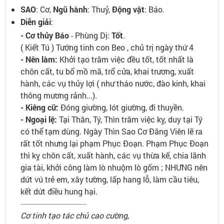
SAO
: Cơ,
Ngũ hành
: Thuỷ,
Động vật
: Báo.
Diễn giải
:
- Cơ thủy Báo
- Phùng Dị:
Tốt
.
( Kiết Tú ) Tướng tinh con Beo , chủ trị ngày thứ 4
- Nên làm:
Khởi tạo trăm việc đều tốt, tốt nhất là
chôn cất, tu bổ mồ mã, trổ cửa, khai trương, xuất
hành, các vụ thủy lợi ( như tháo nước, đào kinh, khai
thông mương rảnh...).
- Kiêng cữ:
Đóng giường, lót giường, đi thuyền.
- Ngoại lệ:
Tại Thân, Tý, Thìn trăm việc kỵ, duy tại Tý
có thể tạm dùng. Ngày Thìn Sao Cơ Đăng Viên lẽ ra
rất tốt nhưng lại phạm Phục Đoạn. Phạm Phục Đoạn
thì kỵ chôn cất, xuất hành, các vụ thừa kế, chia lãnh
gia tài, khởi công làm lò nhuộm lò gốm ; NHƯNG nên
dứt vú trẻ em, xây tường, lấp hang lỗ, làm cầu tiêu,
kết dứt điều hung hại.
---------------------------------
Cơ tinh tạo tác chủ cao cường,