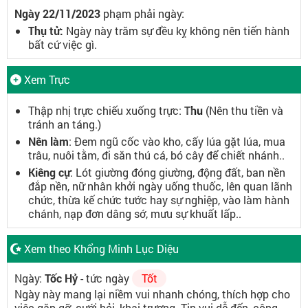
Ngày 22/11/2023
phạm phải ngày:
Thụ tử:
Ngày này trăm sự đều kỵ không nên tiến hành
bất cứ việc gì.
Xem Trực
Thập nhị trực chiếu xuống trực:
Thu
(Nên thu tiền và
tránh an táng.)
Nên làm
: Đem ngũ cốc vào kho, cấy lúa gặt lúa, mua
trâu, nuôi tằm, đi săn thú cá, bó cây để chiết nhánh..
Kiêng cự
: Lót giường đóng giường, động đất, ban nền
đắp nền, nữ nhân khởi ngày uống thuốc, lên quan lãnh
chức, thừa kế chức tước hay sự nghiệp, vào làm hành
chánh, nạp đơn dâng sớ, mưu sự khuất lấp..
Xem theo Khổng Minh Lục Diệu
Ngày:
Tốc Hỷ
- tức ngày
Tốt
Ngày này mang lại niềm vui nhanh chóng, thích hợp cho
việc gặp gỡ, cưới hỏi, khai trương. Tin vui dễ đến, công