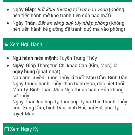
Ngày
Giáp
:
Bất khai thương tài vật hao vong
(Không
nên tiến hành mở kho tránh tiền của hao mất)
Ngày
Thân
:
Bất an sàng quỷ túy nhập phòng
(Không
nên tiến hành kê giường để tránh quỷ ma vào phòng)
☯ Xem Ngũ Hành
Ngũ hành niên mệnh:
Tuyền Trung Thủy
Ngày:
Giáp Thân; tức Chi khắc Can (Kim, Mộc), là
ngày hung
(phạt nhật).
Nạp âm: Tuyền Trung Thủy kị tuổi: Mậu Dần, Bính Dần.
Ngày thuộc hành Thủy khắc hành Hỏa, đặc biệt tuổi:
Mậu Tý, Bính Thân, Mậu Ngọ thuộc hành Hỏa không
sợ Thủy.
Ngày Thân lục hợp Tỵ, tam hợp Tý và Thìn thành Thủy
cục. Xung Dần, hình Dần, hình Hợi, hại Hợi, phá Tỵ,
tuyệt Mão.
Xem Ngày Kỵ