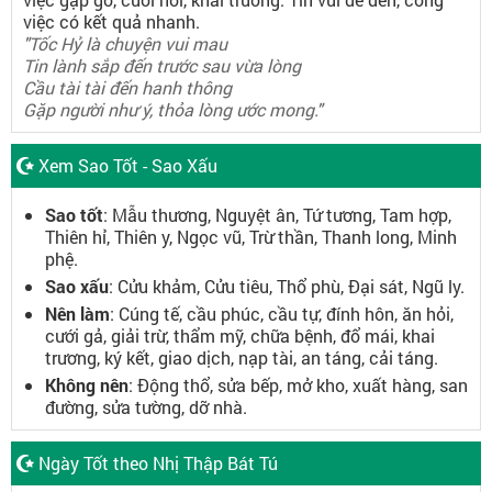
việc có kết quả nhanh.
"Tốc Hỷ là chuyện vui mau
Tin lành sắp đến trước sau vừa lòng
Cầu tài tài đến hanh thông
Gặp người như ý, thỏa lòng ước mong."
Xem Sao Tốt - Sao Xấu
Sao tốt
: Mẫu thương, Nguyệt ân, Tứ tương, Tam hợp,
Thiên hỉ, Thiên y, Ngọc vũ, Trừ thần, Thanh long, Minh
phệ.
Sao xấu
: Cửu khảm, Cửu tiêu, Thổ phù, Đại sát, Ngũ ly.
Nên làm
: Cúng tế, cầu phúc, cầu tự, đính hôn, ăn hỏi,
cưới gả, giải trừ, thẩm mỹ, chữa bệnh, đổ mái, khai
trương, ký kết, giao dịch, nạp tài, an táng, cải táng.
Không nên
: Động thổ, sửa bếp, mở kho, xuất hàng, san
đường, sửa tường, dỡ nhà.
Ngày Tốt theo Nhị Thập Bát Tú