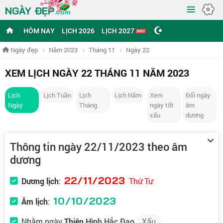
≡
NGÀY ĐẸP
.com
HÔM NAY
LỊCH 2026
LỊCH 2027
Ngày đẹp
Năm 2023
Tháng 11
Ngày 22
XEM LỊCH NGÀY 22 THÁNG 11 NĂM 2023
Lịch
Lịch Tuần
Lịch
Lịch Năm
Xem
Đổi ngày
Ngày
Tháng
ngày tốt
âm
xấu
dương
Thông tin ngày 22/11/2023 theo âm
dương
22/11/2023
Dương lịch
:
Thứ Tư
10/10/2023
Âm lịch
:
Nhằm ngày
Thiên Hình Hắc Đạo
Xấu