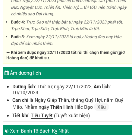
nhắc. Ngày 22/11/2023 phải có nhiều sao Đại Cát (như Thiên
Đức, Nguyệt Đức, Thiên Ân, Thiên Hỷ, … thì tốt), nên tránh ngày
có nhiều sao Đại Hung.
Bước 4:
Trực, Sao nhị thập bát tú ngày 22/11/2023 phải tốt.
Trực Khai, Trực Kiến, Trực Bình, Trực Mãn là tốt.
Bước 5:
Xem ngày 22/11/2023 là ngày Hoàng đạo hay Hắc
đạo để cân nhắc thêm.
➥ Khi xem được ngày 22/11/2023 tốt rồi thì chọn thêm giờ (giờ
Hoàng đạo) để khởi sự.
Âm dương lịch
Dương lịch
: Thứ Tư, ngày 22/11/2023,
Âm lịch
:
10/10/2023.
Can chi
là Ngày Giáp Thân, tháng Quý Hợi, năm Quý
Mão. Nhằm ngày
Thiên Hình Hắc Đạo
Xấu
Tiết khí
:
Tiểu Tuyết
(Tuyết xuất hiện)
☯ Xem Bành Tổ Bách Kỵ Nhật