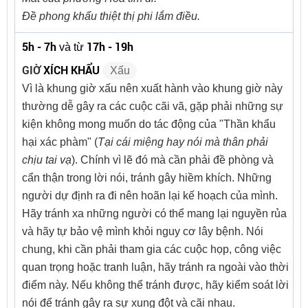
Đề phong khẩu thiệt thị phi lắm điều.
5h - 7h
17h - 19h
và từ
GIỜ
XÍCH KHẨU
Xấu
Vì là khung giờ xấu nên xuất hành vào khung giờ này
thường dễ gây ra các cuộc cãi vã, gặp phải những sự
kiện không mong muốn do tác động của "Thần khẩu
hại xác phàm" (
Tại cái miệng hay nói mà thân phải
chịu tai vạ
). Chính vì lẽ đó mà cần phải đề phòng và
cẩn thận trong lời nói, tránh gây hiềm khích. Những
người dự định ra đi nên hoãn lại kế hoạch của mình.
Hãy tránh xa những người có thể mang lại nguyền rủa
và hãy tự bảo vệ mình khỏi nguy cơ lây bệnh. Nói
chung, khi cần phải tham gia các cuộc họp, công việc
quan trọng hoặc tranh luận, hãy tránh ra ngoài vào thời
điểm này. Nếu không thể tránh được, hãy kiểm soát lời
nói để tránh gây ra sự xung đột và cãi nhau.