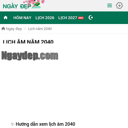
≡
NGÀY ĐẸP
.com
HÔM NAY
LỊCH 2026
LỊCH 2027
Ngày đẹp
Lịch năm 2040
LỊCH ÂM NĂM 2040
Lịch
Lịch Tuần
Lịch
Lịch Năm
Xem
Đổi ngày
Ngày
Tháng
ngày tốt
âm
xấu
dương
Tra cứu
lịch vạn niên 2040
để lên kế hoạch cho năm
Canh
Thân
với đầy đủ thông tin về lịch âm dương, các ngày lễ, và
sự kiện quan trọng.
Lịch Tết 2040
cùng các dịp lễ hội đều
được trình bày rõ ràng, giúp các bạn dễ dàng chọn
ngày đẹp
để khởi sự các công việc và sự kiện lớn.
Xem thêm
✨ Hướng dẫn xem lịch âm 2040