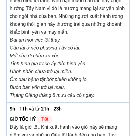
nhiều điều tốt lành. Nếu bạn muốn cầu tài, hãy chọn
hướng Tây Nam vì đó là hướng mang lại sự yên bình
cho ngôi nhà của bạn. Những người xuất hành trong
khoảng thời gian này thường trải qua những khoảnh
khắc bình yên và may mắn.
Đại an mọi việc tốt thay.
Cầu tài ở nẻo phương Tây có tài.
Mất của đi chửa xa xôi.
Tình hình gia trạch ấy thời bình yên.
Hành nhân chưa trở lại miền.
Ốm đau bệnh tật bớt phiền không lo.
Buôn bán vốn trở lại mau.
Tháng Giêng tháng 8 mưu cầu có ngay.
9h - 11h
21h - 23h
và từ
GIỜ
TỐC HỶ
Tốt
Đây là giờ tốt. Khi xuất hành vào giờ này sẽ mang
niềm vui và những điều tốt lành đến cho bạn. Tuy