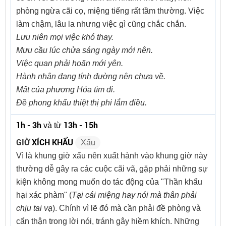
phòng ngừa cãi cọ, miệng tiếng rất tầm thường. Việc
làm chậm, lâu la nhưng việc gì cũng chắc chắn.
Lưu niên mọi việc khó thay.
Mưu cầu lúc chửa sáng ngày mới nên.
Việc quan phải hoãn mới yên.
Hành nhân đang tính đường nên chưa về.
Mất của phương Hỏa tìm đi.
Đề phong khẩu thiệt thị phi lắm điều.
1h - 3h
13h - 15h
và từ
GIỜ
XÍCH KHẨU
Xấu
Vì là khung giờ xấu nên xuất hành vào khung giờ này
thường dễ gây ra các cuộc cãi vã, gặp phải những sự
kiện không mong muốn do tác động của "Thần khẩu
hại xác phàm" (
Tại cái miệng hay nói mà thân phải
chịu tai vạ
). Chính vì lẽ đó mà cần phải đề phòng và
cẩn thận trong lời nói, tránh gây hiềm khích. Những