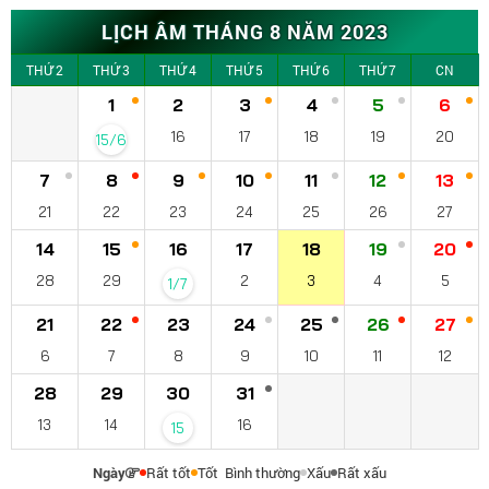
LỊCH ÂM THÁNG 8 NĂM 2023
THỨ 2
THỨ 3
THỨ 4
THỨ 5
THỨ 6
THỨ 7
CN
1
2
3
4
5
6
16
17
18
19
20
15/6
7
8
9
10
11
12
13
21
22
23
24
25
26
27
14
15
16
17
18
19
20
28
29
2
3
4
5
1/7
21
22
23
24
25
26
27
6
7
8
9
10
11
12
28
29
30
31
13
14
16
15
Ngày
Rất tốt
Tốt
Bình thường
Xấu
Rất xấu