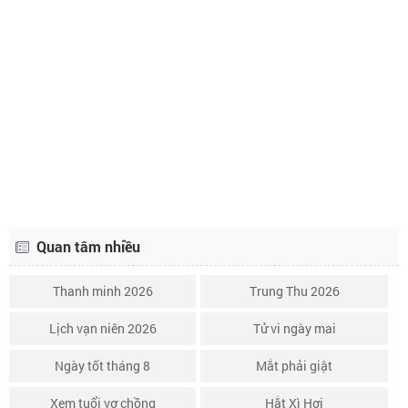
Lịch âm ngày 29 tháng 8 năm 2023
14/7
Lịch âm ngày 30 tháng 8 năm 2023
15/7
Lịch âm ngày 31 tháng 8 năm 2023
16/7
Lịch âm ngày 1 tháng 9 năm 2023
17/7
Quan tâm nhiều
Thanh minh 2026
Trung Thu 2026
Lịch vạn niên 2026
Tử vi ngày mai
Ngày tốt tháng 8
Mắt phải giật
Xem tuổi vợ chồng
Hắt Xì Hơi