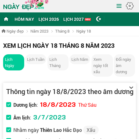
≡
NGÀY ĐẸP
.com
HÔM NAY
LỊCH 2026
LỊCH 2027
Ngày đẹp
Năm 2023
Tháng 8
Ngày 18
XEM LỊCH NGÀY 18 THÁNG 8 NĂM 2023
Lịch
Lịch Tuần
Lịch
Lịch Năm
Xem
Đổi ngày
Ngày
Tháng
ngày tốt
âm
xấu
dương
Thông tin ngày 18/8/2023 theo âm dương
18/8/2023
Dương lịch
:
Thứ Sáu
3/7/2023
Âm lịch
:
Nhằm ngày
Thiên Lao Hắc Đạo
Xấu