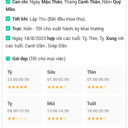
Can chi
: Ngày
Mậu Thân
, Tháng
Canh Thân
, Năm
Quý
Mão
.
Tiết khí
:
Lập Thu
(Bắt đầu mùa thu).
Trực
:
Kiến
- Tốt cho xuất hành, kỵ khai trương.
Ngày 18/8/2023
hợp
với các tuổi: Tý, Thìn, Tỵ.
Xung
với
các tuổi: Canh Dần , Giáp Dần
Giờ đẹp
(Tốt cho mọi việc)
Tý
Sửu
Thìn
23:00-00:59
01:00-02:59
07:00-08:59
★★★★★
★★★★☆
★★★★☆
Tỵ
Mùi
Tuất
09:00-10:59
13:00-14:59
19:00-20:59
★★☆☆☆
★★★★☆
★★★★☆