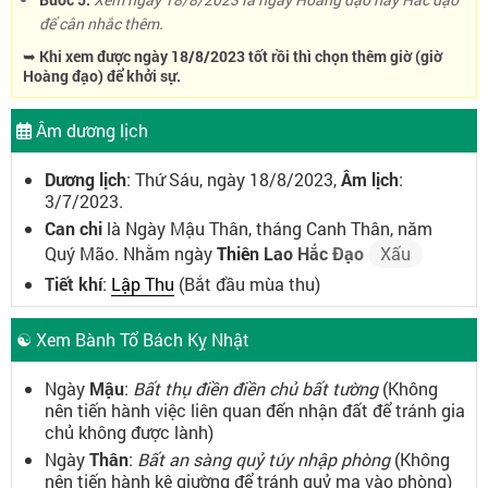
để cân nhắc thêm.
➥ Khi xem được ngày 18/8/2023 tốt rồi thì chọn thêm giờ (giờ
Hoàng đạo) để khởi sự.
Âm dương lịch
Dương lịch
: Thứ Sáu, ngày 18/8/2023,
Âm lịch
:
3/7/2023.
Can chi
là Ngày Mậu Thân, tháng Canh Thân, năm
Quý Mão. Nhằm ngày
Thiên Lao Hắc Đạo
Xấu
Tiết khí
:
Lập Thu
(Bắt đầu mùa thu)
☯ Xem Bành Tổ Bách Kỵ Nhật
Ngày
Mậu
:
Bất thụ điền điền chủ bất tường
(Không
nên tiến hành việc liên quan đến nhận đất để tránh gia
chủ không được lành)
Ngày
Thân
:
Bất an sàng quỷ túy nhập phòng
(Không
nên tiến hành kê giường để tránh quỷ ma vào phòng)