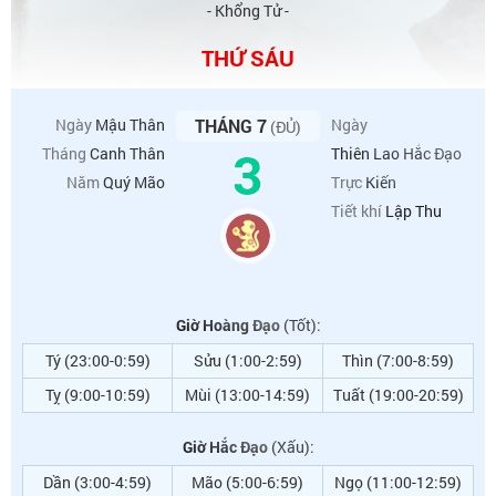
- Khổng Tử -
THỨ SÁU
Ngày
Mậu Thân
THÁNG 7
Ngày
(ĐỦ)
3
Tháng
Canh Thân
Thiên Lao Hắc Đạo
Năm
Quý Mão
Trực
Kiến
Tiết khí
Lập Thu
Giờ Hoàng Đạo
(Tốt):
Tý (23:00-0:59)
Sửu (1:00-2:59)
Thìn (7:00-8:59)
Tỵ (9:00-10:59)
Mùi (13:00-14:59)
Tuất (19:00-20:59)
Giờ Hắc Đạo
(Xấu):
Dần (3:00-4:59)
Mão (5:00-6:59)
Ngọ (11:00-12:59)