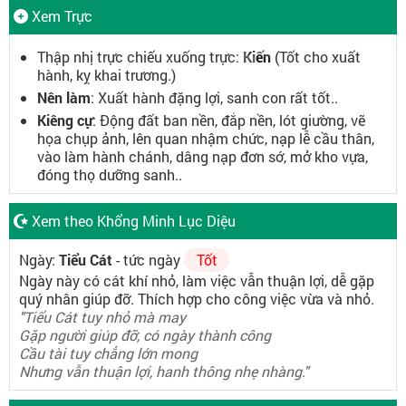
Xem Trực
Thập nhị trực chiếu xuống trực:
Kiến
(Tốt cho xuất
hành, kỵ khai trương.)
Nên làm
: Xuất hành đặng lợi, sanh con rất tốt..
Kiêng cự
: Động đất ban nền, đắp nền, lót giường, vẽ
họa chụp ảnh, lên quan nhậm chức, nạp lễ cầu thân,
vào làm hành chánh, dâng nạp đơn sớ, mở kho vựa,
đóng thọ dưỡng sanh..
Xem theo Khổng Minh Lục Diệu
Ngày:
Tiểu Cát
- tức ngày
Tốt
Ngày này có cát khí nhỏ, làm việc vẫn thuận lợi, dễ gặp
quý nhân giúp đỡ. Thích hợp cho công việc vừa và nhỏ.
"Tiểu Cát tuy nhỏ mà may
Gặp người giúp đỡ, có ngày thành công
Cầu tài tuy chẳng lớn mong
Nhưng vẫn thuận lợi, hanh thông nhẹ nhàng."