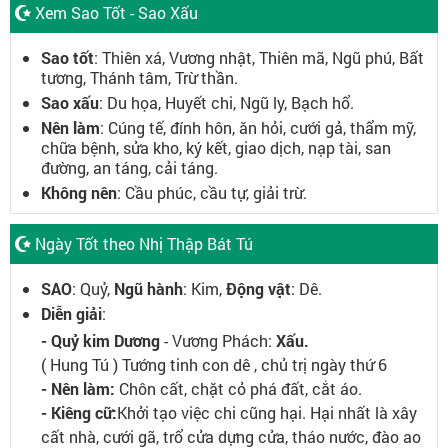
Xem Sao Tốt - Sao Xấu
Sao tốt
: Thiên xá, Vương nhật, Thiên mã, Ngũ phú, Bất
tương, Thánh tâm, Trừ thần.
Sao xấu
: Du họa, Huyết chi, Ngũ ly, Bạch hổ.
Nên làm
: Cúng tế, đính hôn, ăn hỏi, cưới gả, thẩm mỹ,
chữa bệnh, sửa kho, ký kết, giao dịch, nạp tài, san
đường, an táng, cải táng.
Không nên
: Cầu phúc, cầu tự, giải trừ.
Ngày Tốt theo Nhị Thập Bát Tú
SAO
: Quỷ,
Ngũ hành
: Kim,
Động vật
: Dê.
Diễn giải
:
- Quỷ kim Dương
- Vương Phách:
Xấu.
( Hung Tú ) Tướng tinh con dê , chủ trị ngày thứ 6
- Nên làm:
Chôn cất, chặt cỏ phá đất, cắt áo.
- Kiêng cữ:
Khởi tạo việc chi cũng hại. Hại nhất là xây
cất nhà, cưới gã, trổ cửa dựng cửa, tháo nước, đào ao