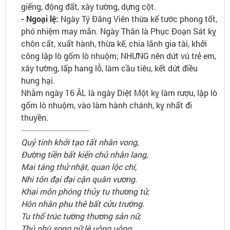
giếng, động đất, xây tường, dựng cột.
- Ngoại lệ:
Ngày Tý Đăng Viên thừa kế tước phong tốt,
phó nhiệm may mắn. Ngày Thân là Phục Đoạn Sát kỵ
chôn cất, xuất hành, thừa kế, chia lãnh gia tài, khởi
công lập lò gốm lò nhuộm; NHƯNG nên dứt vú trẻ em,
xây tường, lấp hang lỗ, làm cầu tiêu, kết dứt điều
hung hại.
Nhằm ngày 16 ÂL là ngày Diệt Một kỵ làm rượu, lập lò
gốm lò nhuộm, vào làm hành chánh, kỵ nhất đi
thuyền.
---------------------------------
Quỷ tinh khởi tạo tất nhân vong,
Đường tiền bất kiến chủ nhân lang,
Mai táng thử nhật, quan lộc chí,
Nhi tôn đại đại cận quân vương.
Khai môn phóng thủy tu thương tử,
Hôn nhân phu thê bất cửu trường.
Tu thổ trúc tường thương sản nữ,
Thủ phù song nữ lệ uông uông.