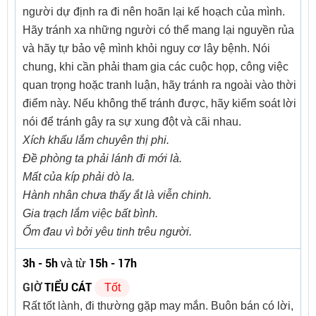
người dự định ra đi nên hoãn lại kế hoạch của mình.
Hãy tránh xa những người có thể mang lại nguyền rủa
và hãy tự bảo vệ mình khỏi nguy cơ lây bệnh. Nói
chung, khi cần phải tham gia các cuộc họp, công việc
quan trọng hoặc tranh luận, hãy tránh ra ngoài vào thời
điểm này. Nếu không thể tránh được, hãy kiểm soát lời
nói để tránh gây ra sự xung đột và cãi nhau.
Xích khẩu lắm chuyên thị phi.
Đề phòng ta phải lánh đi mới là.
Mất của kíp phải dò la.
Hành nhân chưa thấy ắt là viễn chinh.
Gia trạch lắm việc bất bình.
Ốm đau vì bởi yêu tinh trêu người.
3h - 5h
15h - 17h
và từ
GIỜ
TIỂU CÁT
Tốt
Rất tốt lành, đi thường gặp may mắn. Buôn bán có lời,