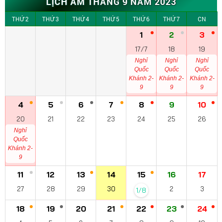
LỊCH ÂM THÁNG 9 NĂM 2023
THỨ 2
THỨ 3
THỨ 4
THỨ 5
THỨ 6
THỨ 7
CN
1
2
3
17/7
18
19
Nghỉ
Nghỉ
Nghỉ
Quốc
Quốc
Quốc
Khánh 2-
Khánh 2-
Khánh 2-
9
9
9
4
5
6
7
8
9
10
20
21
22
23
24
25
26
Nghỉ
Quốc
Khánh 2-
9
11
12
13
14
15
16
17
27
28
29
30
2
3
1/8
18
19
20
21
22
23
24