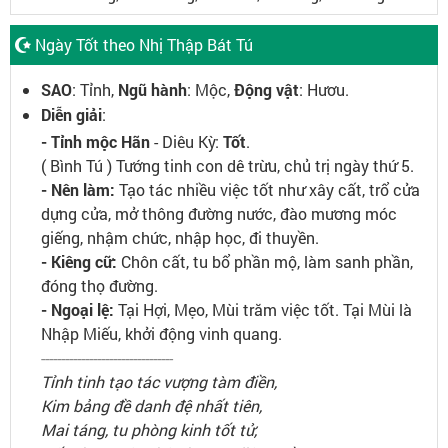
Ngày Tốt theo Nhị Thập Bát Tú
SAO
: Tỉnh,
Ngũ hành
: Mộc,
Động vật
: Hươu.
Diễn giải
:
- Tỉnh mộc Hãn
- Diêu Kỳ:
Tốt
.
( Bình Tú ) Tướng tinh con dê trừu, chủ trị ngày thứ 5.
- Nên làm:
Tạo tác nhiều việc tốt như xây cất, trổ cửa
dựng cửa, mở thông đường nước, đào mương móc
giếng, nhậm chức, nhập học, đi thuyền.
- Kiêng cữ:
Chôn cất, tu bổ phần mộ, làm sanh phần,
đóng thọ đường.
- Ngoại lệ:
Tại Hợi, Mẹo, Mùi trăm việc tốt. Tại Mùi là
Nhập Miếu, khởi động vinh quang.
---------------------------------
Tỉnh tinh tạo tác vượng tàm điền,
Kim bảng đề danh đệ nhất tiên,
Mai táng, tu phòng kinh tốt tử,