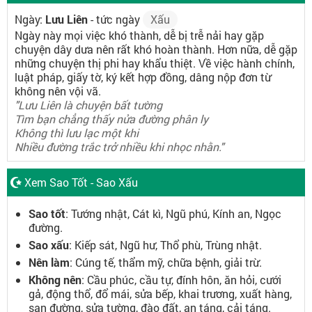
Ngày:
Lưu Liên
- tức ngày
Xấu
Ngày này mọi việc khó thành, dễ bị trễ nải hay gặp
chuyện dây dưa nên rất khó hoàn thành. Hơn nữa, dễ gặp
những chuyện thị phi hay khẩu thiệt. Về việc hành chính,
luật pháp, giấy tờ, ký kết hợp đồng, dâng nộp đơn từ
không nên vội vã.
"Lưu Liên là chuyện bất tường
Tìm bạn chẳng thấy nửa đường phân ly
Không thì lưu lạc một khi
Nhiều đường trắc trở nhiều khi nhọc nhằn."
Xem Sao Tốt - Sao Xấu
Sao tốt
: Tướng nhật, Cát kì, Ngũ phú, Kính an, Ngọc
đường.
Sao xấu
: Kiếp sát, Ngũ hư, Thổ phù, Trùng nhật.
Nên làm
: Cúng tế, thẩm mỹ, chữa bệnh, giải trừ.
Không nên
: Cầu phúc, cầu tự, đính hôn, ăn hỏi, cưới
gả, động thổ, đổ mái, sửa bếp, khai trương, xuất hàng,
san đường, sửa tường, đào đất, an táng, cải táng.