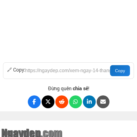
🔗 Copy:
Đừng quên
chia sẻ
!