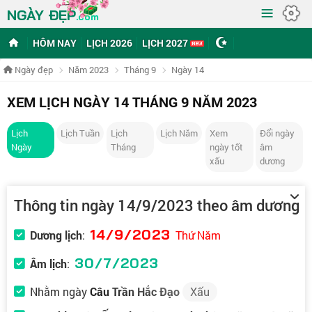
≡
NGÀY ĐẸP
.com
HÔM NAY
LỊCH 2026
LỊCH 2027
Ngày đẹp
Năm 2023
Tháng 9
Ngày 14
XEM LỊCH NGÀY 14 THÁNG 9 NĂM 2023
Lịch
Lịch Tuần
Lịch
Lịch Năm
Xem
Đổi ngày
Ngày
Tháng
ngày tốt
âm
xấu
dương
Thông tin ngày 14/9/2023 theo âm dương
14/9/2023
Dương lịch
:
Thứ Năm
30/7/2023
Âm lịch
:
Nhằm ngày
Câu Trần Hắc Đạo
Xấu