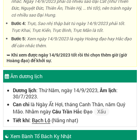
nhắc. Ngày 14/9/2023 phải có nhiều sao Đại Cát (như Thiên
Đức, Nguyệt Đức, Thiên Ân, Thiên Hỷ, … thì tốt), nên tránh ngày
có nhiều sao Đại Hung.
Bước 4:
Trực, Sao nhị thập bát tú ngày 14/9/2023 phải tốt.
Trực Khai, Trực Kiến, Trực Bình, Trực Mãn là tốt.
Bước 5:
Xem ngày 14/9/2023 là ngày Hoàng đạo hay Hắc đạo
để cân nhắc thêm.
➥ Khi xem được ngày 14/9/2023 tốt rồi thì chọn thêm giờ (giờ
Hoàng đạo) để khởi sự.
Âm dương lịch
Dương lịch
: Thứ Năm, ngày 14/9/2023,
Âm lịch
:
30/7/2023.
Can chi
là Ngày Ất Hợi, tháng Canh Thân, năm Quý
Mão. Nhằm ngày
Câu Trần Hắc Đạo
Xấu
Tiết khí
:
Bạch Lộ
(Nắng nhạt)
☯ Xem Bành Tổ Bách Kỵ Nhật