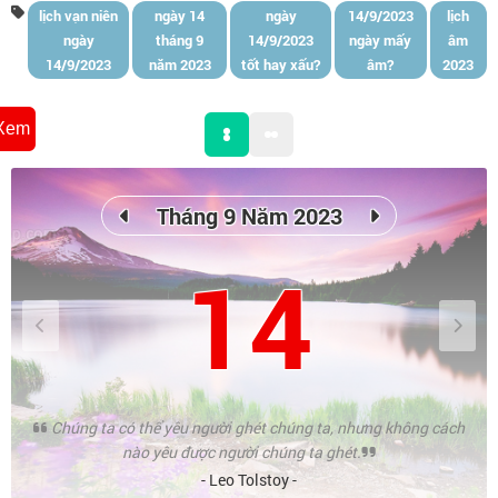
lịch vạn niên
ngày 14
ngày
14/9/2023
lịch
ngày
tháng 9
14/9/2023
ngày mấy
âm
14/9/2023
năm 2023
tốt hay xấu?
âm?
2023
Xem
Tháng 9 Năm 2023
14
Chúng ta có thể yêu người ghét chúng ta, nhưng không cách
nào yêu được người chúng ta ghét.
- Leo Tolstoy -