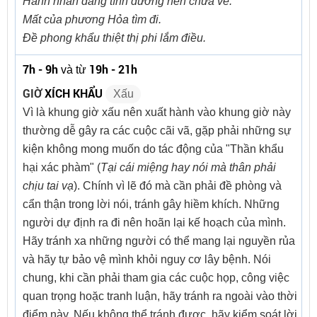
Hành nhân đang tính đường nên chưa về.
Mất của phương Hỏa tìm đi.
Đề phong khẩu thiệt thị phi lắm điều.
7h - 9h
19h - 21h
và từ
GIỜ
XÍCH KHẨU
Xấu
Vì là khung giờ xấu nên xuất hành vào khung giờ này
thường dễ gây ra các cuộc cãi vã, gặp phải những sự
kiện không mong muốn do tác động của "Thần khẩu
hại xác phàm" (
Tại cái miệng hay nói mà thân phải
chịu tai vạ
). Chính vì lẽ đó mà cần phải đề phòng và
cẩn thận trong lời nói, tránh gây hiềm khích. Những
người dự định ra đi nên hoãn lại kế hoạch của mình.
Hãy tránh xa những người có thể mang lại nguyền rủa
và hãy tự bảo vệ mình khỏi nguy cơ lây bệnh. Nói
chung, khi cần phải tham gia các cuộc họp, công việc
quan trọng hoặc tranh luận, hãy tránh ra ngoài vào thời
điểm này. Nếu không thể tránh được, hãy kiểm soát lời