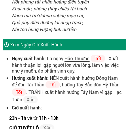
Hốt phong tật nhập hoàng điên tuyền
Khai môn, phóng thủy chiêu tài bạch,
Ngưu mã trư dương vượng mạc cát,
Quả phụ điền đường lai nhập trạch,
Nhi tôn hưng vượng hữu dư tiền.
Xem Ngày Giờ Xuất Hành
Ngày xuất hành:
Là ngày
Hảo Thương
Tốt
- Xuất
hành thuận lợi, gặp người lớn vừa lòng, làm việc việc
như ý muốn, áo phẩm vinh quy.
Hướng xuất hành:
NÊN xuất hành hướng Đông Nam
để đón Tài Thần
Tốt
, hướng Tây Bắc đón Hỷ Thần
Tốt
. TRÁNH xuất hành hướng Tây Nam vì gặp Hạc
Thần
Xấu
.
Giờ xuất hành:
23h - 1h
11h - 13h
và từ
GIỜ
TUYỆT LỘ
Xấu