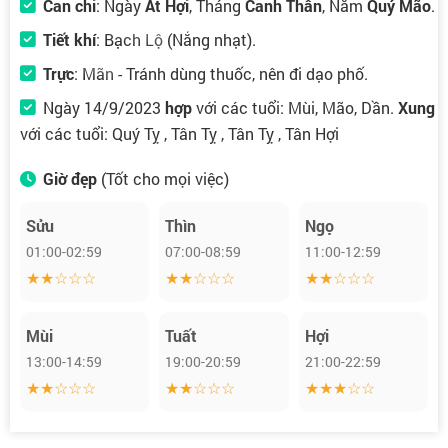
Can chi
: Ngày
Ất Hợi
, Tháng
Canh Thân
, Năm
Quý Mão
.
Tiết khí
:
Bạch Lộ
(Nắng nhạt).
Trực
:
Mãn
- Tránh dùng thuốc, nên đi dạo phố.
Ngày 14/9/2023
hợp
với các tuổi: Mùi, Mão, Dần.
Xung
với các tuổi: Quý Tỵ , Tân Tỵ , Tân Tỵ , Tân Hợi
Giờ đẹp
(Tốt cho mọi việc)
Sửu
Thìn
Ngọ
01:00-02:59
07:00-08:59
11:00-12:59
★★☆☆☆
★★☆☆☆
★★☆☆☆
Mùi
Tuất
Hợi
13:00-14:59
19:00-20:59
21:00-22:59
★★☆☆☆
★★☆☆☆
★★★☆☆