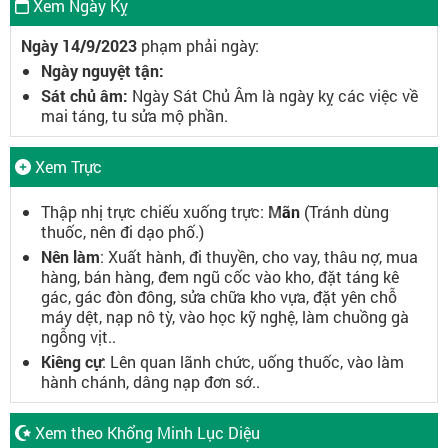
Xem Ngày Kỵ
Ngày 14/9/2023
phạm phải ngày:
Ngày nguyệt tận:
Sát chủ âm:
Ngày Sát Chủ Âm là ngày kỵ các việc về
mai táng, tu sửa mộ phần.
Xem Trực
Thập nhị trực chiếu xuống trực:
Mãn
(Tránh dùng
thuốc, nên đi dạo phố.)
Nên làm
: Xuất hành, đi thuyền, cho vay, thâu nợ, mua
hàng, bán hàng, đem ngũ cốc vào kho, đặt táng kê
gác, gác đòn đông, sửa chữa kho vựa, đặt yên chỗ
máy dệt, nạp nô tỳ, vào học kỹ nghệ, làm chuồng gà
ngỗng vịt..
Kiêng cự
: Lên quan lãnh chức, uống thuốc, vào làm
hành chánh, dâng nạp đơn sớ..
Xem theo Khổng Minh Lục Diệu