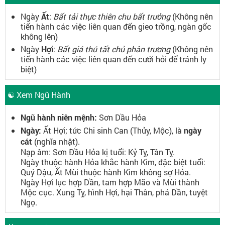
Ngày
Ất
:
Bất tải thực thiên chu bất trưởng
(Không nên
tiến hành các việc liên quan đến gieo trồng, ngàn gốc
không lên)
Ngày
Hợi
:
Bất giá thú tất chủ phân trương
(Không nên
tiến hành các việc liên quan đến cưới hỏi để tránh ly
biệt)
☯ Xem Ngũ Hành
Ngũ hành niên mệnh:
Sơn Dầu Hỏa
Ngày:
Ất Hợi; tức Chi sinh Can (Thủy, Mộc), là
ngày
cát
(nghĩa nhật).
Nạp âm: Sơn Đầu Hỏa kị tuổi: Kỷ Tỵ, Tân Tỵ.
Ngày thuộc hành Hỏa khắc hành Kim, đặc biệt tuổi:
Quý Dậu, Ất Mùi thuộc hành Kim không sợ Hỏa.
Ngày Hợi lục hợp Dần, tam hợp Mão và Mùi thành
Mộc cục. Xung Tỵ, hình Hợi, hại Thân, phá Dần, tuyệt
Ngọ.