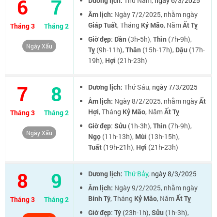
6
7
Dương lịch:
Thứ Năm
,
ngày 6/3/2025
Âm lịch:
Ngày 7/2/2025, nhằm ngày
Giáp Tuất
, Tháng
Kỷ Mão
, Năm
Ất Tỵ
Tháng 3
Tháng 2
Giờ đẹp
:
Dần
(3h-5h),
Thìn
(7h-9h),
Ngày Xấu
Tỵ
(9h-11h),
Thân
(15h-17h),
Dậu
(17h-
19h),
Hợi
(21h-23h)
7
8
Dương lịch:
Thứ Sáu
,
ngày 7/3/2025
Âm lịch:
Ngày 8/2/2025, nhằm ngày
Ất
Hợi
, Tháng
Kỷ Mão
, Năm
Ất Tỵ
Tháng 3
Tháng 2
Giờ đẹp
:
Sửu
(1h-3h),
Thìn
(7h-9h),
Ngày Xấu
Ngọ
(11h-13h),
Mùi
(13h-15h),
Tuất
(19h-21h),
Hợi
(21h-23h)
8
9
Dương lịch:
Thứ Bảy
,
ngày 8/3/2025
Âm lịch:
Ngày 9/2/2025, nhằm ngày
Bính Tý
, Tháng
Kỷ Mão
, Năm
Ất Tỵ
Tháng 3
Tháng 2
Giờ đẹp
:
Tý
(23h-1h),
Sửu
(1h-3h),