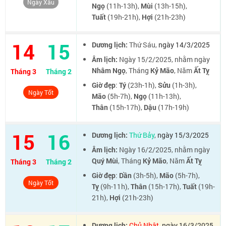
Ngày Xấu
Ngọ
(11h-13h),
Mùi
(13h-15h),
Tuất
(19h-21h),
Hợi
(21h-23h)
14
15
Dương lịch:
Thứ Sáu
,
ngày 14/3/2025
Âm lịch:
Ngày 15/2/2025, nhằm ngày
Nhâm Ngọ
, Tháng
Kỷ Mão
, Năm
Ất Tỵ
Tháng 3
Tháng 2
Giờ đẹp
:
Tý
(23h-1h),
Sửu
(1h-3h),
Ngày Tốt
Mão
(5h-7h),
Ngọ
(11h-13h),
Thân
(15h-17h),
Dậu
(17h-19h)
15
16
Dương lịch:
Thứ Bảy
,
ngày 15/3/2025
Âm lịch:
Ngày 16/2/2025, nhằm ngày
Quý Mùi
, Tháng
Kỷ Mão
, Năm
Ất Tỵ
Tháng 3
Tháng 2
Giờ đẹp
:
Dần
(3h-5h),
Mão
(5h-7h),
Ngày Tốt
Tỵ
(9h-11h),
Thân
(15h-17h),
Tuất
(19h-
21h),
Hợi
(21h-23h)
Dương lịch:
Chủ Nhật
,
ngày 16/3/2025