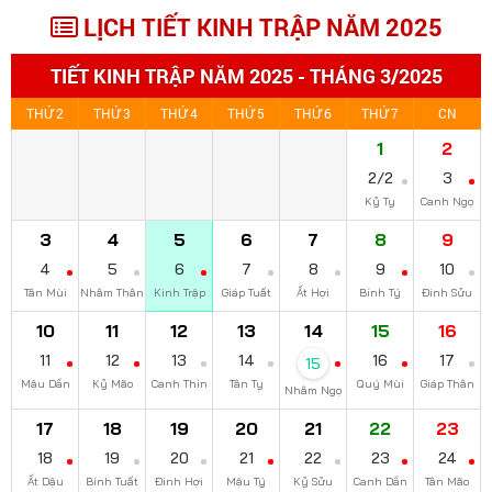
LỊCH TIẾT KINH TRẬP NĂM 2025
TIẾT KINH TRẬP NĂM 2025 - THÁNG 3/2025
THỨ 2
THỨ 3
THỨ 4
THỨ 5
THỨ 6
THỨ 7
CN
1
2
2/2
3
Kỷ Tỵ
Canh Ngọ
3
4
5
6
7
8
9
4
5
6
7
8
9
10
Tân Mùi
Nhâm Thân
Kinh Trập
Giáp Tuất
Ất Hợi
Bính Tý
Đinh Sửu
10
11
12
13
14
15
16
11
12
13
14
16
17
15
Mậu Dần
Kỷ Mão
Canh Thìn
Tân Tỵ
Quý Mùi
Giáp Thân
Nhâm Ngọ
17
18
19
20
21
22
23
18
19
20
21
22
23
24
Ất Dậu
Bính Tuất
Đinh Hợi
Mậu Tý
Kỷ Sửu
Canh Dần
Tân Mão