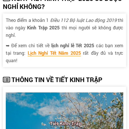
NGHỈ KHÔNG?
Theo điểm a khoản 1
Điều 112 Bộ luật Lao động 2019
thì
vào ngày
Kinh Trập 2025
thì mọi người sẽ không được
nghỉ.
➥ Để xem chi tiết về
lịch nghỉ lễ Tết 2025
các bạn xem
tại trang:
Lịch Nghỉ Tết Năm 2025
rất đầy đủ và trực
quan!
THÔNG TIN VỀ TIẾT KINH TRẬP