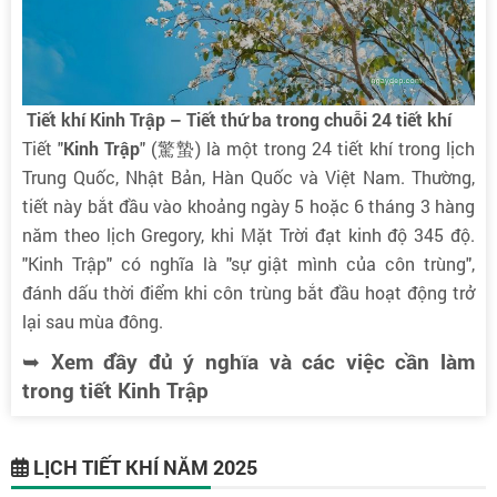
Tiết khí Kinh Trập – Tiết thứ ba trong chuỗi 24 tiết khí
Tiết "
Kinh Trập
" (驚蟄) là một trong 24 tiết khí trong lịch
Trung Quốc, Nhật Bản, Hàn Quốc và Việt Nam. Thường,
tiết này bắt đầu vào khoảng ngày 5 hoặc 6 tháng 3 hàng
năm theo lịch Gregory, khi Mặt Trời đạt kinh độ 345 độ.
"Kinh Trập" có nghĩa là "sự giật mình của côn trùng",
đánh dấu thời điểm khi côn trùng bắt đầu hoạt động trở
lại sau mùa đông.
➥ Xem đầy đủ ý nghĩa và các việc cần làm
trong tiết Kinh Trập
LỊCH TIẾT KHÍ NĂM 2025