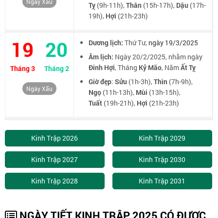
Ngày Xấu
Tỵ
(9h-11h),
Thân
(15h-17h),
Dậu
(17h-
19h),
Hợi
(21h-23h)
19
20
Dương lịch:
Thứ Tư
,
ngày 19/3/2025
Âm lịch:
Ngày 20/2/2025, nhằm ngày
Đinh Hợi
, Tháng
Kỷ Mão
, Năm
Ất Tỵ
Tháng 3
Tháng 2
Giờ đẹp
:
Sửu
(1h-3h),
Thìn
(7h-9h),
Ngày Xấu
Ngọ
(11h-13h),
Mùi
(13h-15h),
Tuất
(19h-21h),
Hợi
(21h-23h)
Kinh Trập 2026
Kinh Trập 2029
Kinh Trập 2027
Kinh Trập 2030
Kinh Trập 2028
Kinh Trập 2031
NGÀY TIẾT KINH TRẬP 2025 CÓ ĐƯỢC