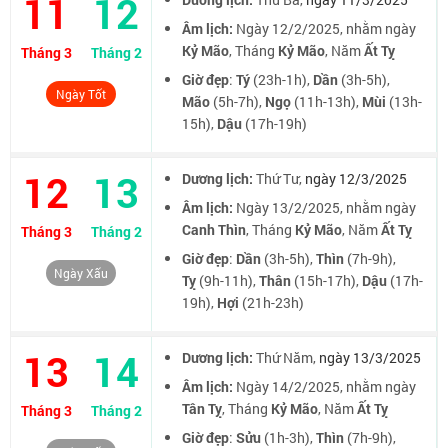
11
12
Âm lịch:
Ngày 12/2/2025, nhằm ngày
Kỷ Mão
, Tháng
Kỷ Mão
, Năm
Ất Tỵ
Tháng 3
Tháng 2
Giờ đẹp
:
Tý
(23h-1h),
Dần
(3h-5h),
Ngày Tốt
Mão
(5h-7h),
Ngọ
(11h-13h),
Mùi
(13h-
15h),
Dậu
(17h-19h)
12
13
Dương lịch:
Thứ Tư
,
ngày 12/3/2025
Âm lịch:
Ngày 13/2/2025, nhằm ngày
Canh Thìn
, Tháng
Kỷ Mão
, Năm
Ất Tỵ
Tháng 3
Tháng 2
Giờ đẹp
:
Dần
(3h-5h),
Thìn
(7h-9h),
Ngày Xấu
Tỵ
(9h-11h),
Thân
(15h-17h),
Dậu
(17h-
19h),
Hợi
(21h-23h)
13
14
Dương lịch:
Thứ Năm
,
ngày 13/3/2025
Âm lịch:
Ngày 14/2/2025, nhằm ngày
Tân Tỵ
, Tháng
Kỷ Mão
, Năm
Ất Tỵ
Tháng 3
Tháng 2
Giờ đẹp
:
Sửu
(1h-3h),
Thìn
(7h-9h),