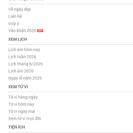
Về ngày đẹp
Liên hệ
Góp ý
Văn khấn 2026
XEM LỊCH
Lịch âm hôm nay
Lịch tuần 2026
Lịch tháng 8/2026
Lịch âm 2026
Ngày lễ năm 2026
XEM TỬ VI
Tử vi hàng ngày
Tử vi hôm nay
Tử vi ngày mai
Xem tử vi trọn đời
TIỆN ÍCH