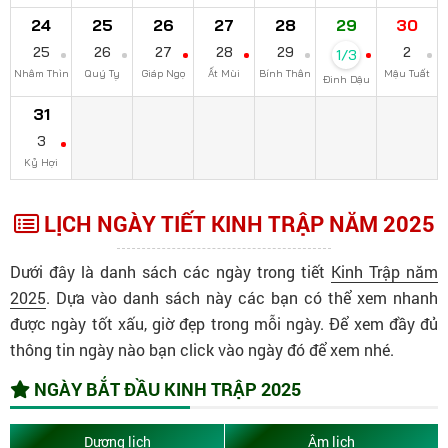
24
25
26
27
28
29
30
25
26
27
28
29
2
1/3
Nhâm Thìn
Quý Tỵ
Giáp Ngọ
Ất Mùi
Bính Thân
Mậu Tuất
Đinh Dậu
31
3
Kỷ Hợi
LỊCH NGÀY TIẾT KINH TRẬP NĂM 2025
Dưới đây là danh sách các ngày trong tiết
Kinh Trập năm
2025
. Dựa vào danh sách này các bạn có thể xem nhanh
được ngày tốt xấu, giờ đẹp trong mỗi ngày. Để xem đầy đủ
thông tin ngày nào bạn click vào ngày đó để xem nhé.
NGÀY BẮT ĐẦU KINH TRẬP 2025
Dương lịch
Âm lịch