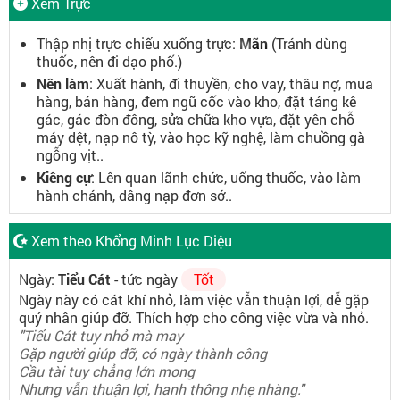
Xem Trực
Thập nhị trực chiếu xuống trực:
Mãn
(Tránh dùng
thuốc, nên đi dạo phố.)
Nên làm
: Xuất hành, đi thuyền, cho vay, thâu nợ, mua
hàng, bán hàng, đem ngũ cốc vào kho, đặt táng kê
gác, gác đòn đông, sửa chữa kho vựa, đặt yên chỗ
máy dệt, nạp nô tỳ, vào học kỹ nghệ, làm chuồng gà
ngỗng vịt..
Kiêng cự
: Lên quan lãnh chức, uống thuốc, vào làm
hành chánh, dâng nạp đơn sớ..
Xem theo Khổng Minh Lục Diệu
Ngày:
Tiểu Cát
- tức ngày
Tốt
Ngày này có cát khí nhỏ, làm việc vẫn thuận lợi, dễ gặp
quý nhân giúp đỡ. Thích hợp cho công việc vừa và nhỏ.
"Tiểu Cát tuy nhỏ mà may
Gặp người giúp đỡ, có ngày thành công
Cầu tài tuy chẳng lớn mong
Nhưng vẫn thuận lợi, hanh thông nhẹ nhàng."