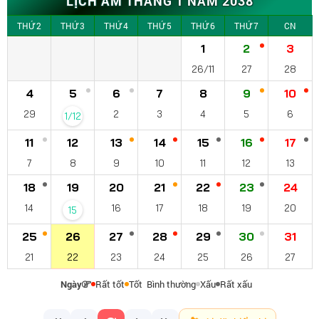
LỊCH ÂM THÁNG 1 NĂM 2038
THỨ 2
THỨ 3
THỨ 4
THỨ 5
THỨ 6
THỨ 7
CN
1
2
3
26/11
27
28
4
5
6
7
8
9
10
29
2
3
4
5
6
1/12
11
12
13
14
15
16
17
7
8
9
10
11
12
13
18
19
20
21
22
23
24
14
16
17
18
19
20
15
25
26
27
28
29
30
31
21
22
23
24
25
26
27
Ngày
Rất tốt
Tốt
Bình thường
Xấu
Rất xấu