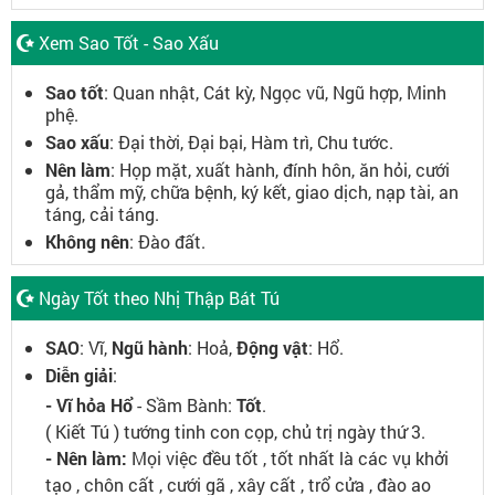
Xem Sao Tốt - Sao Xấu
Sao tốt
: Quan nhật, Cát kỳ, Ngọc vũ, Ngũ hợp, Minh
phệ.
Sao xấu
: Đại thời, Đại bại, Hàm trì, Chu tước.
Nên làm
: Họp mặt, xuất hành, đính hôn, ăn hỏi, cưới
gả, thẩm mỹ, chữa bệnh, ký kết, giao dịch, nạp tài, an
táng, cải táng.
Không nên
: Đào đất.
Ngày Tốt theo Nhị Thập Bát Tú
SAO
: Vĩ,
Ngũ hành
: Hoả,
Động vật
: Hổ.
Diễn giải
:
- Vĩ hỏa Hổ
- Sầm Bành:
Tốt
.
( Kiết Tú ) tướng tinh con cọp, chủ trị ngày thứ 3.
- Nên làm:
Mọi việc đều tốt , tốt nhất là các vụ khởi
tạo , chôn cất , cưới gã , xây cất , trổ cửa , đào ao