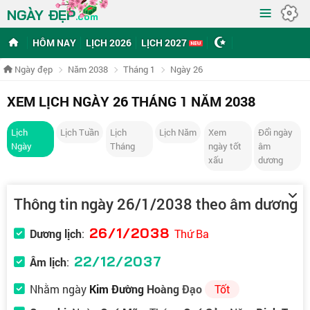
≡
NGÀY ĐẸP
.com
HÔM NAY
LỊCH 2026
LỊCH 2027
Ngày đẹp
Năm 2038
Tháng 1
Ngày 26
XEM LỊCH NGÀY 26 THÁNG 1 NĂM 2038
Lịch
Lịch Tuần
Lịch
Lịch Năm
Xem
Đổi ngày
Ngày
Tháng
ngày tốt
âm
xấu
dương
Thông tin ngày 26/1/2038 theo âm dương
26/1/2038
Dương lịch
:
Thứ Ba
22/12/2037
Âm lịch
:
Nhằm ngày
Kim Đường Hoàng Đạo
Tốt