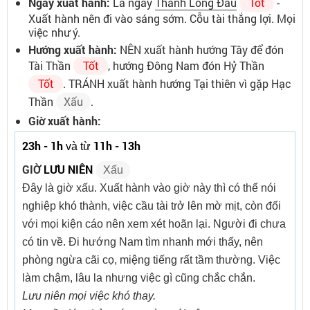
Ngày xuất hành:
Là ngày
Thanh Long Đầu
Tốt
-
Xuất hành nên đi vào sáng sớm. Cỗu tài thắng lợi. Mọi
việc như ý.
Hướng xuất hành:
NÊN xuất hành hướng Tây để đón
Tài Thần
Tốt
, hướng Đông Nam đón Hỷ Thần
Tốt
. TRÁNH xuất hành hướng Tại thiên vì gặp Hạc
Thần
Xấu
.
Giờ xuất hành:
23h - 1h
11h - 13h
và từ
GIỜ
LƯU NIÊN
Xấu
Đây là giờ xấu. Xuất hành vào giờ này thì có thể nói
nghiệp khó thành, việc cầu tài trở lên mờ mịt, còn đối
với mọi kiện cáo nên xem xét hoãn lại. Người đi chưa
có tin về. Đi hướng Nam tìm nhanh mới thấy, nên
phòng ngừa cãi cọ, miệng tiếng rất tầm thường. Việc
làm chậm, lâu la nhưng việc gì cũng chắc chắn.
Lưu niên mọi việc khó thay.