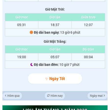
Giờ Mặt Trời:
Giờ mọc
Giờ lặn
Giữa trưa
05:31
18:37
12:07
Độ dài ban ngày:
13 giờ 6 phút
Giờ Mặt Trăng:
Giờ mọc
Giờ lặn
Độ tròn
19:00
05:07
00:04
Độ dài ban đêm:
10 giờ 7 phút
✨ Ngày Tốt
Hôm qua
Hôm nay
Ngày mai