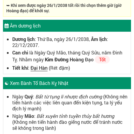
➥ Khi xem được ngày 26/1/2038 tốt rồi thì chọn thêm giờ (giờ
Hoàng đạo) để khởi sự.
Âm dương lịch
Dương lịch
: Thứ Ba, ngày 26/1/2038,
Âm lịch
:
22/12/2037.
Can chi
là Ngày Quý Mão, tháng Quý Sửu, năm Đinh
Tỵ. Nhằm ngày
Kim Đường Hoàng Đạo
Tốt
Tiết khí
:
Đại Hàn
(Rét đậm)
☯ Xem Bành Tổ Bách Kỵ Nhật
Ngày
Quý
:
Bất từ tụng lí nhược địch cường
(Không nên
tiến hành các việc liên quan đến kiện tụng, ta lý yếu
địch lý mạnh)
Ngày
Mão
:
Bất xuyên tỉnh tuyền thủy bất hương
(Không nên tiến hành đào giếng nước để tránh nước
sẽ không trong lành)