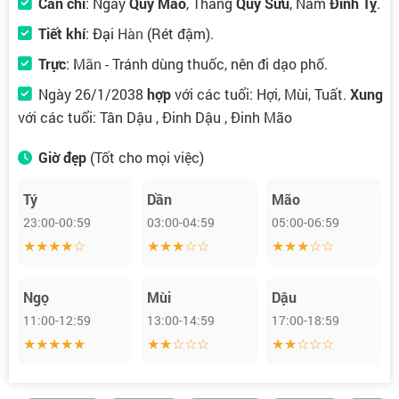
Can chi
: Ngày
Quý Mão
, Tháng
Quý Sửu
, Năm
Đinh Tỵ
.
Tiết khí
:
Đại Hàn
(Rét đậm).
Trực
:
Mãn
- Tránh dùng thuốc, nên đi dạo phố.
Ngày 26/1/2038
hợp
với các tuổi: Hợi, Mùi, Tuất.
Xung
với các tuổi: Tân Dậu , Đinh Dậu , Đinh Mão
Giờ đẹp
(Tốt cho mọi việc)
Tý
Dần
Mão
23:00-00:59
03:00-04:59
05:00-06:59
★★★★☆
★★★☆☆
★★★☆☆
Ngọ
Mùi
Dậu
11:00-12:59
13:00-14:59
17:00-18:59
★★★★★
★★☆☆☆
★★☆☆☆