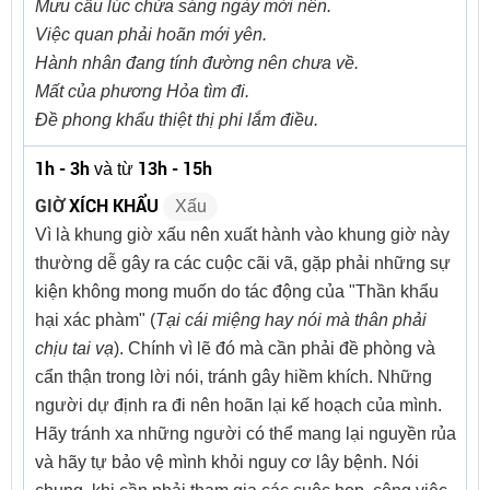
Mưu cầu lúc chửa sáng ngày mới nên.
Việc quan phải hoãn mới yên.
Hành nhân đang tính đường nên chưa về.
Mất của phương Hỏa tìm đi.
Đề phong khẩu thiệt thị phi lắm điều.
1h - 3h
13h - 15h
và từ
GIỜ
XÍCH KHẨU
Xấu
Vì là khung giờ xấu nên xuất hành vào khung giờ này
thường dễ gây ra các cuộc cãi vã, gặp phải những sự
kiện không mong muốn do tác động của "Thần khẩu
hại xác phàm" (
Tại cái miệng hay nói mà thân phải
chịu tai vạ
). Chính vì lẽ đó mà cần phải đề phòng và
cẩn thận trong lời nói, tránh gây hiềm khích. Những
người dự định ra đi nên hoãn lại kế hoạch của mình.
Hãy tránh xa những người có thể mang lại nguyền rủa
và hãy tự bảo vệ mình khỏi nguy cơ lây bệnh. Nói