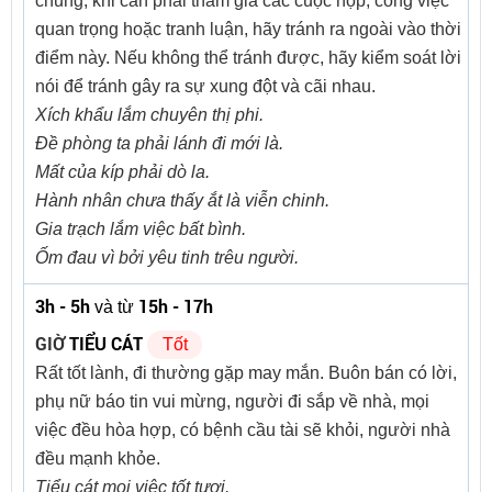
chung, khi cần phải tham gia các cuộc họp, công việc
quan trọng hoặc tranh luận, hãy tránh ra ngoài vào thời
điểm này. Nếu không thể tránh được, hãy kiểm soát lời
nói để tránh gây ra sự xung đột và cãi nhau.
Xích khẩu lắm chuyên thị phi.
Đề phòng ta phải lánh đi mới là.
Mất của kíp phải dò la.
Hành nhân chưa thấy ắt là viễn chinh.
Gia trạch lắm việc bất bình.
Ốm đau vì bởi yêu tinh trêu người.
3h - 5h
15h - 17h
và từ
GIỜ
TIỂU CÁT
Tốt
Rất tốt lành, đi thường gặp may mắn. Buôn bán có lời,
phụ nữ báo tin vui mừng, người đi sắp về nhà, mọi
việc đều hòa hợp, có bệnh cầu tài sẽ khỏi, người nhà
đều mạnh khỏe.
Tiểu cát mọi việc tốt tươi.