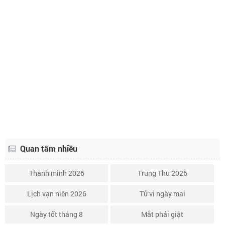
Lịch âm ngày 24 tháng 10 năm 2024
22/9
Lịch âm ngày 25 tháng 10 năm 2024
23/9
Lịch âm ngày 26 tháng 10 năm 2024
24/9
Lịch âm ngày 27 tháng 10 năm 2024
25/9
Lịch âm ngày 28 tháng 10 năm 2024
26/9
Quan tâm nhiều
Thanh minh 2026
Trung Thu 2026
Lịch vạn niên 2026
Tử vi ngày mai
Ngày tốt tháng 8
Mắt phải giật