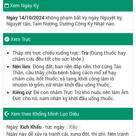
Xem Ngày Kỵ
Ngày 14/10/2024
không phạm bất kỳ ngày Nguyệt kỵ,
Nguyệt tận, Tam Nương, Dương Công Kỵ Nhật nào.
Xem Trực
Thập nhị trực chiếu xuống trực:
Trừ
(Dùng thuốc hay
châm cứu đều tốt cho sức khỏe.)
Nên làm
: Động đất, ban nền đắp nền, thờ cúng Táo
Thần, cầu thầy chữa bệnh bằng cách mổ xẻ hay
châm cứu, hốt thuốc, xả tang, khởi công làm lò
nhuộm lò gốm, nữ nhân khởi đầu uống thuốc..
Kiêng cự
: Đẻ con nhằm Trực Trừ khó nuôi, nên làm Âm
Đức cho nó, nam nhân kỵ khời đầu uống thuốc..
Xem theo Khổng Minh Lục Diệu
Ngày:
Xích Khẩu
- tức ngày
Xấu
Ngày này dễ xảy ra tranh cãi, xung đột, thị phi. Nên tránh