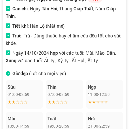
Can chi
: Ngày
Tân Hợi
, Tháng
Giáp Tuất
, Năm
Giáp
Thìn
.
Tiết khí
:
Hàn Lộ
(Mát mẻ).
Trực
:
Trừ
- Dùng thuốc hay châm cứu đều tốt cho sức
khỏe.
Ngày 14/10/2024
hợp
với các tuổi: Mùi, Mão, Dần.
Xung
với các tuổi: Ất Tỵ , Kỷ Tỵ , Ất Hợi , Ất Tỵ
Giờ đẹp
(Tốt cho mọi việc)
Sửu
Thìn
Ngọ
01:00-02:59
07:00-08:59
11:00-12:59
★★☆☆☆
★★☆☆☆
★★☆☆☆
Mùi
Tuất
Hợi
13:00-14:59
19:00-20:59
21:00-22:59