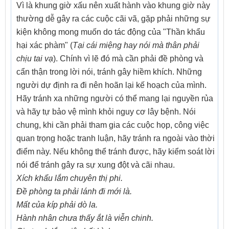
Vì là khung giờ xấu nên xuất hành vào khung giờ này
thường dễ gây ra các cuộc cãi vã, gặp phải những sự
kiện không mong muốn do tác động của "Thần khẩu
hại xác phàm" (
Tại cái miệng hay nói mà thân phải
chịu tai vạ
). Chính vì lẽ đó mà cần phải đề phòng và
cẩn thận trong lời nói, tránh gây hiềm khích. Những
người dự định ra đi nên hoãn lại kế hoạch của mình.
Hãy tránh xa những người có thể mang lại nguyền rủa
và hãy tự bảo vệ mình khỏi nguy cơ lây bệnh. Nói
chung, khi cần phải tham gia các cuộc họp, công việc
quan trọng hoặc tranh luận, hãy tránh ra ngoài vào thời
điểm này. Nếu không thể tránh được, hãy kiểm soát lời
nói để tránh gây ra sự xung đột và cãi nhau.
Xích khẩu lắm chuyên thị phi.
Đề phòng ta phải lánh đi mới là.
Mất của kíp phải dò la.
Hành nhân chưa thấy ắt là viễn chinh.