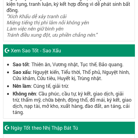
kiện tụng, tranh luận, ký kết hợp đồng vì dễ phát sinh bất
đồng.
"Xích Khẩu dễ xảy tranh cãi
Miệng tiếng thị phi lắm nỗi không yên
Làm việc nên giữ bình yên
Tránh điều xung đột, ưu phiền chẳng nên."
Xem Sao Tốt - Sao Xấu
Sao tốt
: Thiên ân, Vương nhật, Tục thế, Bảo quang.
Sao xấu
: Nguyệt kiến, Tiểu thời, Thổ phủ, Nguyệt hình,
Cửu khảm, Cửu tiêu, Huyết kị, Trùng nhật.
Nên làm
: Cúng tế, giải trừ.
Không nên
: Cầu phúc, cầu tự, ký kết, giao dịch, giải
trừ, thẩm mỹ, chữa bệnh, động thổ, đổ mái, ký kết, giao
dịch, nạp tài, mở kho, xuất hàng, đào đất, an táng, cải
táng.
Ngày Tốt theo Nhị Thập Bát Tú