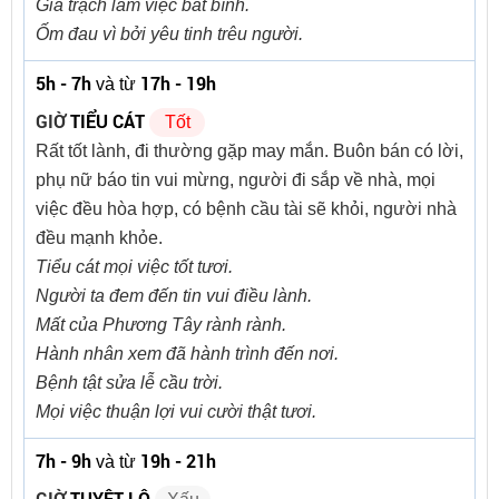
Gia trạch lắm việc bất bình.
Ốm đau vì bởi yêu tinh trêu người.
5h - 7h
17h - 19h
và từ
GIỜ
TIỂU CÁT
Tốt
Rất tốt lành, đi thường gặp may mắn. Buôn bán có lời,
phụ nữ báo tin vui mừng, người đi sắp về nhà, mọi
việc đều hòa hợp, có bệnh cầu tài sẽ khỏi, người nhà
đều mạnh khỏe.
Tiểu cát mọi việc tốt tươi.
Người ta đem đến tin vui điều lành.
Mất của Phương Tây rành rành.
Hành nhân xem đã hành trình đến nơi.
Bệnh tật sửa lễ cầu trời.
Mọi việc thuận lợi vui cười thật tươi.
7h - 9h
19h - 21h
và từ
GIỜ
TUYỆT LỘ