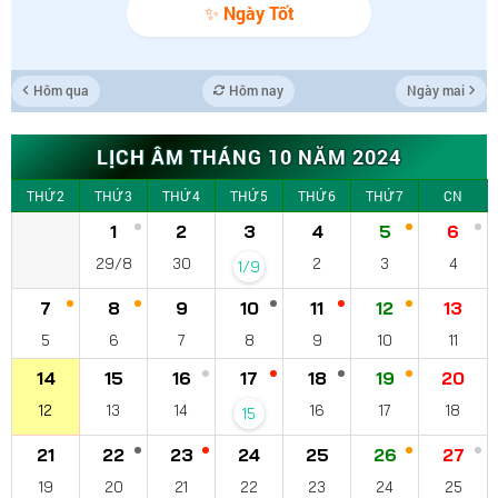
✨ Ngày Tốt
Hôm qua
Hôm nay
Ngày mai
LỊCH ÂM THÁNG 10 NĂM 2024
THỨ 2
THỨ 3
THỨ 4
THỨ 5
THỨ 6
THỨ 7
CN
1
2
3
4
5
6
29/8
30
2
3
4
1/9
7
8
9
10
11
12
13
5
6
7
8
9
10
11
14
15
16
17
18
19
20
12
13
14
16
17
18
15
21
22
23
24
25
26
27
19
20
21
22
23
24
25