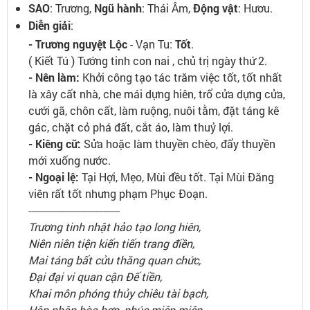
SAO
: Trương,
Ngũ hành
: Thái Âm,
Động vật
: Hươu.
Diễn giải
:
- Trương nguyệt Lộc
- Vạn Tu:
Tốt
.
( Kiết Tú ) Tướng tinh con nai , chủ trị ngày thứ 2.
- Nên làm:
Khởi công tạo tác trăm việc tốt, tốt nhất
là xây cất nhà, che mái dựng hiên, trổ cửa dựng cửa,
cưới gã, chôn cất, làm ruộng, nuôi tằm, đặt táng kê
gác, chặt cỏ phá đất, cắt áo, làm thuỷ lợi.
- Kiêng cữ:
Sửa hoặc làm thuyền chèo, đẩy thuyền
mới xuống nước.
- Ngoại lệ:
Tại Hợi, Mẹo, Mùi đều tốt. Tại Mùi Đăng
viên rất tốt nhưng phạm Phục Đoạn.
---------------------------------
Trương tinh nhật hảo tạo long hiên,
Niên niên tiện kiến tiến trang điền,
Mai táng bất cửu thăng quan chức,
Đại đại vi quan cận Đế tiền,
Khai môn phóng thủy chiêu tài bạch,
Hôn nhân hòa hợp, phúc miên miên.