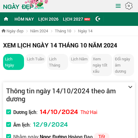
≡
NGÀY ĐẸP
.com
HÔM NAY
LỊCH 2026
LỊCH 2027
Ngày đẹp
Năm 2024
Tháng 10
Ngày 14
XEM LỊCH NGÀY 14 THÁNG 10 NĂM 2024
Lịch
Lịch Tuần
Lịch
Lịch Năm
Xem
Đổi ngày
Ngày
Tháng
ngày tốt
âm
xấu
dương
Thông tin ngày 14/10/2024 theo âm
dương
14/10/2024
Dương lịch
:
Thứ Hai
12/9/2024
Âm lịch
:
Nhằm ngày
Ngọc Đường Hoàng Đạo
Tốt