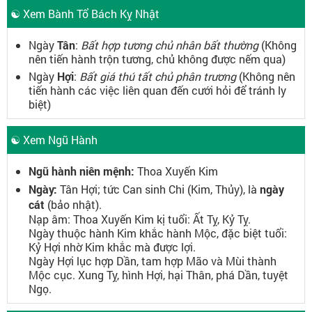
☯ Xem Bành Tổ Bách Kỵ Nhật
Ngày
Tân
:
Bất hợp tương chủ nhân bất thường
(Không
nên tiến hành trộn tương, chủ không được nếm qua)
Ngày
Hợi
:
Bất giá thú tất chủ phân trương
(Không nên
tiến hành các việc liên quan đến cưới hỏi để tránh ly
biệt)
☯ Xem Ngũ Hành
Ngũ hành niên mệnh:
Thoa Xuyến Kim
Ngày:
Tân Hợi; tức Can sinh Chi (Kim, Thủy), là
ngày
cát
(bảo nhật).
Nạp âm: Thoa Xuyến Kim kị tuổi: Ất Tỵ, Kỷ Tỵ.
Ngày thuộc hành Kim khắc hành Mộc, đặc biệt tuổi:
Kỷ Hợi nhờ Kim khắc mà được lợi.
Ngày Hợi lục hợp Dần, tam hợp Mão và Mùi thành
Mộc cục. Xung Tỵ, hình Hợi, hại Thân, phá Dần, tuyệt
Ngọ.