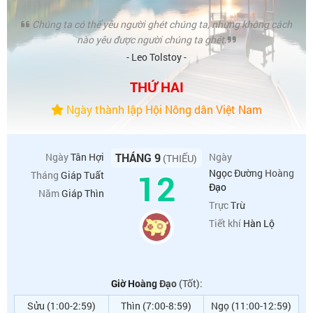
Chúng ta có thể yêu người ghét chúng ta, nhưng không cách
nào yêu được người chúng ta ghét.
- Leo Tolstoy -
THỨ HAI
Ngày thành lập Hội Nông dân Việt Nam
Ngày
Tân Hợi
THÁNG 9
Ngày
(THIẾU)
12
Ngọc Đường Hoàng
Tháng
Giáp Tuất
Đạo
Năm
Giáp Thìn
Trực
Trừ
Tiết khí
Hàn Lộ
Giờ Hoàng Đạo
(Tốt):
Sửu (1:00-2:59)
Thìn (7:00-8:59)
Ngọ (11:00-12:59)