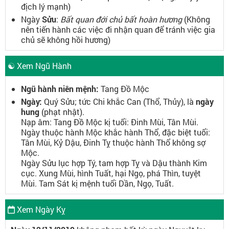
địch lý mạnh)
Ngày
Sửu
:
Bất quan đới chủ bất hoàn hương
(Không
nên tiến hành các việc đi nhận quan để tránh việc gia
chủ sẽ không hồi hương)
☯ Xem Ngũ Hành
Ngũ hành niên mệnh:
Tang Đồ Mộc
Ngày:
Quý Sửu; tức Chi khắc Can (Thổ, Thủy), là
ngày
hung
(phạt nhật).
Nạp âm: Tang Đồ Mộc kị tuổi: Đinh Mùi, Tân Mùi.
Ngày thuộc hành Mộc khắc hành Thổ, đặc biệt tuổi:
Tân Mùi, Kỷ Dậu, Đinh Tỵ thuộc hành Thổ không sợ
Mộc.
Ngày Sửu lục hợp Tý, tam hợp Tỵ và Dậu thành Kim
cục. Xung Mùi, hình Tuất, hại Ngọ, phá Thìn, tuyệt
Mùi. Tam Sát kị mệnh tuổi Dần, Ngọ, Tuất.
Xem Ngày Kỵ