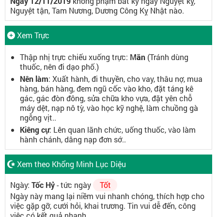
Ngày 12/11/2019
không phạm bất kỳ ngày Nguyệt kỵ,
Nguyệt tận, Tam Nương, Dương Công Kỵ Nhật nào.
Xem Trực
Thập nhị trực chiếu xuống trực:
Mãn
(Tránh dùng
thuốc, nên đi dạo phố.)
Nên làm
: Xuất hành, đi thuyền, cho vay, thâu nợ, mua
hàng, bán hàng, đem ngũ cốc vào kho, đặt táng kê
gác, gác đòn đông, sửa chữa kho vựa, đặt yên chỗ
máy dệt, nạp nô tỳ, vào học kỹ nghệ, làm chuồng gà
ngỗng vịt..
Kiêng cự
: Lên quan lãnh chức, uống thuốc, vào làm
hành chánh, dâng nạp đơn sớ..
Xem theo Khổng Minh Lục Diệu
Ngày:
Tốc Hỷ
- tức ngày
Tốt
Ngày này mang lại niềm vui nhanh chóng, thích hợp cho
việc gặp gỡ, cưới hỏi, khai trương. Tin vui dễ đến, công
việc có kết quả nhanh.