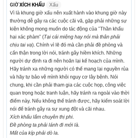
GIỜ
XÍCH KHẨU
Xấu
Vì là khung giờ xấu nên xuất hành vào khung giờ này
thường dễ gây ra các cuộc cãi vã, gặp phải những sự
kiện không mong muốn do tác động của "Thần khẩu
hại xác phàm" (
Tại cái miệng hay nói mà thân phải
chịu tai vạ
). Chính vì lẽ đó mà cần phải đề phòng và
cẩn thận trong lời nói, tránh gây hiềm khích. Những
người dự định ra đi nên hoãn lại kế hoạch của mình.
Hãy tránh xa những người có thể mang lại nguyền rủa
và hãy tự bảo vệ mình khỏi nguy cơ lây bệnh. Nói
chung, khi cần phải tham gia các cuộc họp, công việc
quan trọng hoặc tranh luận, hãy tránh ra ngoài vào thời
điểm này. Nếu không thể tránh được, hãy kiểm soát lời
nói để tránh gây ra sự xung đột và cãi nhau.
Xích khẩu lắm chuyên thị phi.
Đề phòng ta phải lánh đi mới là.
Mất của kíp phải dò la.