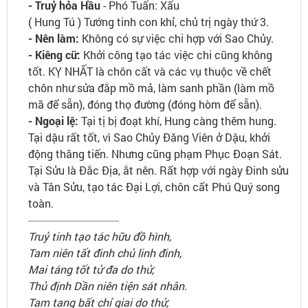
- Truỷ hỏa Hầu
- Phó Tuấn: Xấu
( Hung Tú ) Tướng tinh con khỉ, chủ trị ngày thứ 3.
- Nên làm:
Không có sự việc chi hợp với Sao Chủy.
- Kiêng cữ:
Khởi công tạo tác việc chi cũng không
tốt. KỴ NHẤT là chôn cất và các vụ thuộc về chết
chôn như sửa đắp mồ mả, làm sanh phần (làm mồ
mã để sẵn), đóng thọ đường (đóng hòm để sẵn).
- Ngoại lệ:
Tại tị bị đoạt khí, Hung càng thêm hung.
Tại dậu rất tốt, vì Sao Chủy Đăng Viên ở Dậu, khởi
động thăng tiến. Nhưng cũng phạm Phục Đoạn Sát.
Tại Sửu là Đắc Địa, ắt nên. Rất hợp với ngày Đinh sửu
và Tân Sửu, tạo tác Đại Lợi, chôn cất Phú Quý song
toàn.
---------------------------------
Truỷ tinh tạo tác hữu đồ hình,
Tam niên tất đinh chủ linh đinh,
Mai táng tốt tử đa do thử,
Thủ định Dần niên tiện sát nhân.
Tam tang bất chỉ giai do thử,