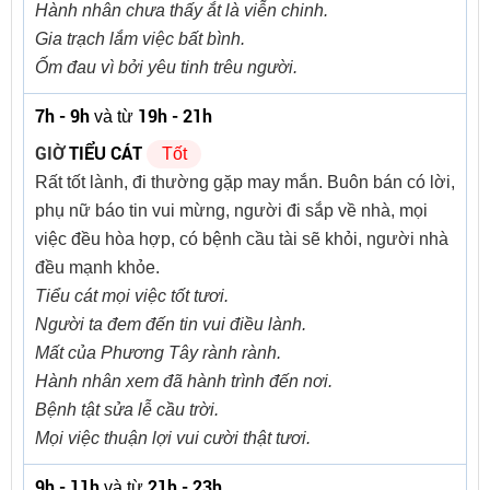
Hành nhân chưa thấy ắt là viễn chinh.
Gia trạch lắm việc bất bình.
Ốm đau vì bởi yêu tinh trêu người.
7h - 9h
19h - 21h
và từ
GIỜ
TIỂU CÁT
Tốt
Rất tốt lành, đi thường gặp may mắn. Buôn bán có lời,
phụ nữ báo tin vui mừng, người đi sắp về nhà, mọi
việc đều hòa hợp, có bệnh cầu tài sẽ khỏi, người nhà
đều mạnh khỏe.
Tiểu cát mọi việc tốt tươi.
Người ta đem đến tin vui điều lành.
Mất của Phương Tây rành rành.
Hành nhân xem đã hành trình đến nơi.
Bệnh tật sửa lễ cầu trời.
Mọi việc thuận lợi vui cười thật tươi.
9h - 11h
21h - 23h
và từ