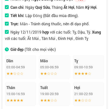
Can chi
: Ngày
Quý Sửu
, Tháng
Ất Hợi
, Năm
Kỷ Hợi
.
Tiết khí
:
Lập Đông
(Bắt đầu mùa đông).
Trực
:
Mãn
- Tránh dùng thuốc, nên đi dạo phố.
Ngày 12/11/2019
hợp
với các tuổi: Tỵ, Dậu, Tý.
Xung
với các tuổi: Ất Mùi , Tân Mùi , Đinh Hợi , Đinh Tỵ
Giờ đẹp
(Tốt cho mọi việc)
Dần
Mão
Tỵ
03:00-04:59
05:00-06:59
09:00-10:59
★★☆☆☆
★★☆☆☆
★★★★☆
Thân
Tuất
Hợi
15:00-16:59
19:00-20:59
21:00-22:59
★★★★★
★★★☆☆
★★☆☆☆