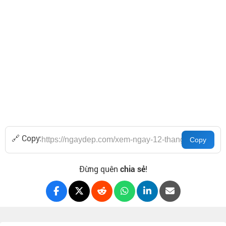
🔗 Copy:
Đừng quên
chia sẻ
!