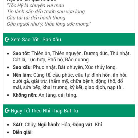
"Tốc Hỷ là chuyện vui mau
Tin lành sắp đến trước sau vừa lòng
Cầu tài tài đến hanh thông
Gặp người như ý, thỏa lòng ước mong."
Xem Sao Tốt - Sao Xấu
Sao tốt
: Thiên ân, Thiên nguyện, Dương đức, Thủ nhật,
Cát kì, Lục hợp, Phổ hộ, Bảo quang.
Sao xấu
: Phục nhật, Bát chuyên, Xúc thủy long.
Nên làm
: Cúng tế, cầu phúc, cầu tự, đính hôn, ăn hỏi,
cưới gả, giải trừ, thẩm mỹ, chữa bệnh, động thổ, đổ
mái, sửa bếp, khai trương, ký kết, giao dịch, nạp tài.
Không nên
: An táng, cải táng.
Ngày Tốt theo Nhị Thập Bát Tú
SAO
: Chủy,
Ngũ hành
: Hỏa,
Động vật
: Khỉ.
Diễn giải
: