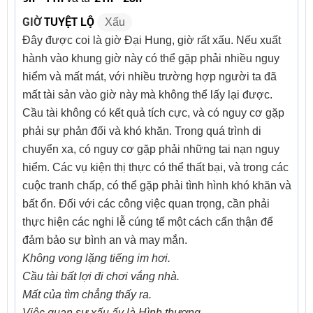
GIỜ
TUYỆT LỘ
Xấu
Đây được coi là giờ Đại Hung, giờ rất xấu. Nếu xuất
hành vào khung giờ này có thể gặp phải nhiều nguy
hiểm và mất mát, với nhiều trường hợp người ta đã
mất tài sản vào giờ này mà không thể lấy lại được.
Cầu tài không có kết quả tích cực, và có nguy cơ gặp
phải sự phản đối và khó khăn. Trong quá trình di
chuyển xa, có nguy cơ gặp phải những tai nạn nguy
hiểm. Các vụ kiện thị thực có thể thất bại, và trong các
cuộc tranh chấp, có thể gặp phải tình hình khó khăn và
bất ổn. Đối với các công việc quan trọng, cần phải
thực hiện các nghi lễ cúng tế một cách cẩn thận để
đảm bảo sự bình an và may mắn.
Không vong lặng tiếng im hơi.
Cầu tài bất lợi đi chơi vắng nhà.
Mất của tìm chẳng thấy ra.
Việc quan sự xấu ấy là Hình thương.