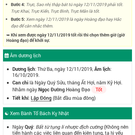
Bước 4:
Trực, Sao nhị thập bát tú ngày 12/11/2019 phải tốt.
Trực Khai, Trực Kiến, Trực Bình, Trực Mãn là tốt.
Bước 5:
Xem ngày 12/11/2019 là ngày Hoàng đạo hay Hắc
đạo để cân nhắc thêm.
➥ Khi xem được ngày 12/11/2019 tốt rồi thì chọn thêm giờ (giờ
Hoàng đạo) để khởi sự.
Âm dương lịch
Dương lịch
: Thứ Ba, ngày 12/11/2019,
Âm lịch
:
16/10/2019.
Can chi
là Ngày Quý Sửu, tháng Ất Hợi, năm Kỷ Hợi.
Nhằm ngày
Ngọc Đường Hoàng Đạo
Tốt
Tiết khí
:
Lập Đông
(Bắt đầu mùa đông)
☯ Xem Bành Tổ Bách Kỵ Nhật
Ngày
Quý
:
Bất từ tụng lí nhược địch cường
(Không nên
tiến hành các việc liên quan đến kiện tụng, ta lý yếu