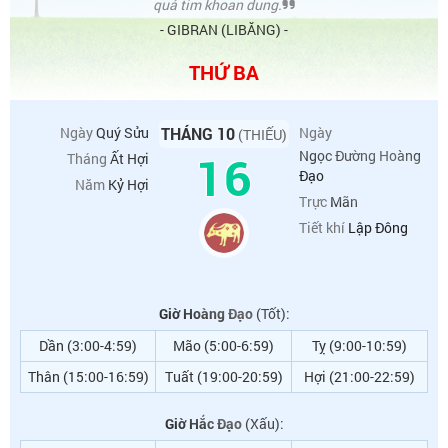
quả tim khoan dung.
- GIBRAN (LIBĂNG) -
THỨ BA
Ngày
Quý Sửu
THÁNG 10
Ngày
(THIẾU)
16
Ngọc Đường Hoàng
Tháng
Ất Hợi
Đạo
Năm
Kỷ Hợi
Trực
Mãn
Tiết khí
Lập Đông
Giờ Hoàng Đạo
(Tốt):
Dần (3:00-4:59)
Mão (5:00-6:59)
Tỵ (9:00-10:59)
Thân (15:00-16:59)
Tuất (19:00-20:59)
Hợi (21:00-22:59)
Giờ Hắc Đạo
(Xấu):