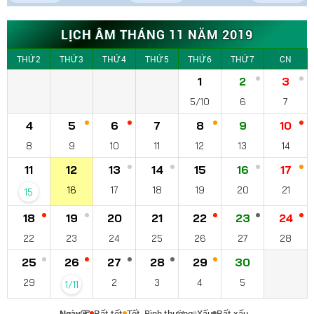
LỊCH ÂM THÁNG 11 NĂM 2019
THỨ 2
THỨ 3
THỨ 4
THỨ 5
THỨ 6
THỨ 7
CN
1
2
3
5/10
6
7
4
5
6
7
8
9
10
8
9
10
11
12
13
14
11
12
13
14
15
16
17
16
17
18
19
20
21
15
18
19
20
21
22
23
24
22
23
24
25
26
27
28
25
26
27
28
29
30
29
2
3
4
5
1/11
Ngày
Rất tốt
Tốt
Bình thường
Xấu
Rất xấu