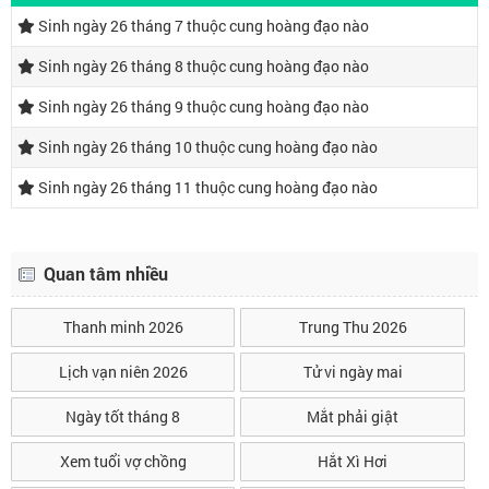
Sinh ngày 26 tháng 7 thuộc cung hoàng đạo nào
Sinh ngày 26 tháng 8 thuộc cung hoàng đạo nào
Sinh ngày 26 tháng 9 thuộc cung hoàng đạo nào
Sinh ngày 26 tháng 10 thuộc cung hoàng đạo nào
Sinh ngày 26 tháng 11 thuộc cung hoàng đạo nào
Quan tâm nhiều
Thanh minh 2026
Trung Thu 2026
Lịch vạn niên 2026
Tử vi ngày mai
Ngày tốt tháng 8
Mắt phải giật
Xem tuổi vợ chồng
Hắt Xì Hơi