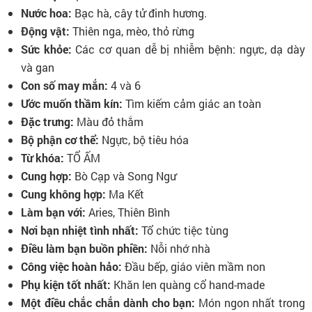
Nước hoa:
Bạc hà, cây tử đinh hương.
Động vật:
Thiên nga, mèo, thỏ rừng
Sức khỏe:
Các cơ quan dễ bị nhiễm bệnh: ngực, dạ dày
và gan
Con số may mắn:
4 và 6
Ước muốn thầm kín:
Tìm kiếm cảm giác an toàn
Đặc trưng:
Màu đỏ thắm
Bộ phận cơ thể:
Ngực, bộ tiêu hóa
Từ khóa:
TỔ ẤM
Cung hợp:
Bò Cạp và Song Ngư
Cung không hợp:
Ma Kết
Làm bạn với:
Aries, Thiên Bình
Nơi bạn nhiệt tình nhất:
Tổ chức tiệc tùng
Điều làm bạn buồn phiền:
Nỗi nhớ nhà
Công việc hoàn hảo:
Đầu bếp, giáo viên mầm non
Phụ kiện tốt nhất:
Khăn len quàng cổ hand-made
Một điều chắc chắn dành cho bạn:
Món ngon nhất trong