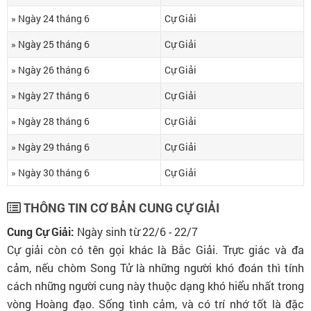
» Ngày 24 tháng 6
Cự Giải
» Ngày 25 tháng 6
Cự Giải
» Ngày 26 tháng 6
Cự Giải
» Ngày 27 tháng 6
Cự Giải
» Ngày 28 tháng 6
Cự Giải
» Ngày 29 tháng 6
Cự Giải
» Ngày 30 tháng 6
Cự Giải
THÔNG TIN CƠ BẢN CUNG CỰ GIẢI
Cung Cự Giải:
Ngày sinh từ 22/6 - 22/7
Cự giải còn có tên gọi khác là Bắc Giải. Trực giác và đa
cảm, nếu chòm Song Tử là những người khó đoán thì tính
cách những người cung này thuộc dạng khó hiểu nhất trong
vòng Hoàng đạo. Sống tình cảm, và có trí nhớ tốt là đặc