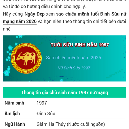
và từ đó có hướng điều chỉnh cho hợp lý.
Hãy cùng
Ngày Đẹp
xem
sao chiếu mệnh tuổi Đinh Sửu nữ
mạng năm 2026
và hạn niên theo thông tin chi tiết bên dưới
nhé.
Sao chiếu mệnh năm 2026
Nữ Đinh Sửu 1997
Thông tin gia chủ sinh năm 1997 nữ mạng
Năm sinh
1997
Âm lịch
Đinh Sửu
Ngũ Hành
Giảm Hạ Thủy (Nước cuối nguồn)