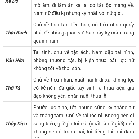
Kế Đô
mờ ám, đi làm ăn xa lại có tài lộc mang về.
Nam nữ đều kị nhưng kỵ nhất với nữ giới.
Chủ về hao tán tiền bạc, có tiểu nhân quấy
Thái Bạch
phá, đề phòng quan sự. Sao này kỵ màu trắng
quanh năm.
Tai tinh, chủ về tật ách. Nam gặp tai hình,
Vân Hớn
phòng thương tật, bị kiện thưa bất lợi; nữ
không tốt về thai sản.
Chủ về tiểu nhân, xuất hành đi xa không lợi,
Thổ Tú
có kẻ ném đá giấu tay sinh ra thưa kiện, gia
đạo không yên, chăn nuôi thua lỗ.
Phước lộc tinh, tốt nhưng cũng kỵ tháng tư
và tháng tám. Chủ về tài lộc hỉ. Không nên đi
Thủy Diệu
sông biển, giữ gìn lời nói (nhất là nữ giới) nếu
không sẽ có tranh cãi, lời tiếng thị phi đàm