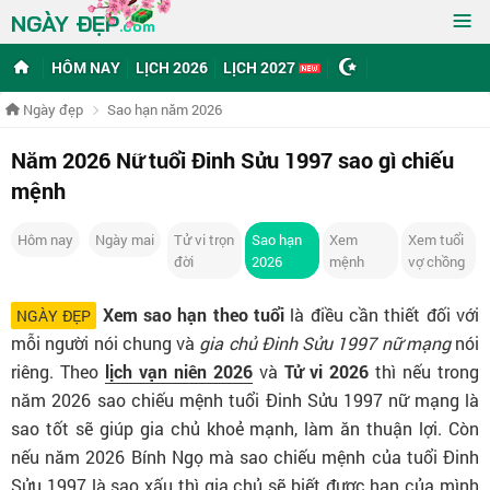
≡
NGÀY ĐẸP
.com
HÔM NAY
LỊCH 2026
LỊCH 2027
Ngày đẹp
Sao hạn năm 2026
Năm 2026 Nữ tuổi Đinh Sửu 1997 sao gì chiếu
mệnh
Hôm nay
Ngày mai
Tử vi trọn
Sao hạn
Xem
Xem tuổi
đời
2026
mệnh
vợ chồng
Xem sao hạn theo tuổi
là điều cần thiết đối với
NGÀY ĐẸP
mỗi người nói chung và
gia chủ Đinh Sửu 1997 nữ mạng
nói
riêng. Theo
lịch vạn niên 2026
và
Tử vi 2026
thì nếu trong
năm 2026 sao chiếu mệnh tuổi Đinh Sửu 1997 nữ mạng là
sao tốt sẽ giúp gia chủ khoẻ mạnh, làm ăn thuận lợi. Còn
nếu năm 2026 Bính Ngọ mà sao chiếu mệnh của tuổi Đinh
Sửu 1997 là sao xấu thì gia chủ sẽ biết được hạn của mình