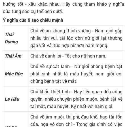
hưởng tốt - xấu khác nhau. Hãy cùng tham khảo ý nghĩa
của từng sao cụ thể bên dưới.
Ý nghĩa của 9 sao chiếu mệnh
Chủ về an khang thịnh vượng - Nam giới gặp
Thái
nhiều tin vui, tài lộc còn nữ giới lại thường
Dương
gặp vất vả, tức hợp nữ hơn nam mạng.
Thái Âm
Chủ về danh lợi - Tốt cho nữ hơn nam.
Chủ về sự cát lành - Nữ giới phòng bệnh tật
Mộc Đức
phát sinh nhất là máu huyết, nam giới coi
chừng bệnh tật về mắt.
Chủ khẩu thiệt tinh - Hay liên quan đến công
La Hầu
quyền, nhiều chuyện phiền muộn, bệnh tật về
tai mắt, máu huyết. Kỵ nhất với nam giới.
Chủ về ám muội, thị phi, đau khổ, hao tài tốn
của, họa vô đơn chí - Trong gia đình có việc