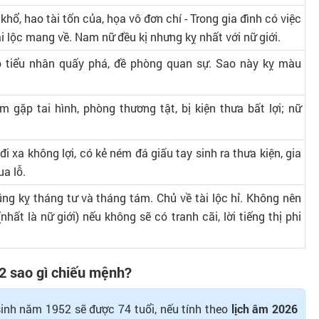
 khổ, hao tài tốn của, họa vô đơn chí - Trong gia đình có việc
 tài lộc mang về. Nam nữ đều kị nhưng kỵ nhất với nữ giới.
 tiểu nhân quấy phá, đề phòng quan sự. Sao này kỵ màu
m gặp tai hình, phòng thương tật, bị kiện thưa bất lợi; nữ
 đi xa không lợi, có kẻ ném đá giấu tay sinh ra thưa kiện, gia
ua lỗ.
ng kỵ tháng tư và tháng tám. Chủ về tài lộc hỉ. Không nên
(nhất là nữ giới) nếu không sẽ có tranh cãi, lời tiếng thị phi
2 sao gì chiếu mệnh?
inh năm 1952 sẽ được 74 tuổi, nếu tính theo
lịch âm 2026