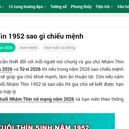
p
12 cung hoàng đạo
Tướng số
Phong thủy
Tiện ích
Văn h
ìn 1952 sao gì chiếu mệnh
ạn 2026
Xem mệnh
Xem tuổi vợ chồng
 cần thiết đối với mỗi người nói chung và
gia chủ Nhâm Thìn
n 2026
và
Tử vi 2026
thì nếu trong năm 2026 sao chiếu mệnh
sẽ giúp gia chủ khoẻ mạnh, làm ăn thuận lợi. Còn nếu năm
i Nhâm Thìn 1952 là sao xấu thì gia chủ sẽ biết được hạn
 hợp lý.
 tuổi Nhâm Thìn nữ mạng năm 2026
và hạn niên theo thông