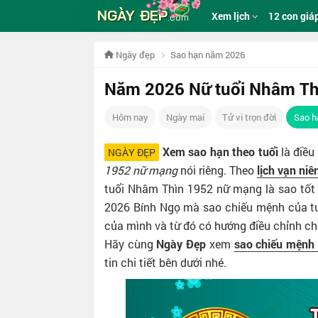
NGÀY ĐẸP
Xem lịch
12 con giá
.com
Ngày đẹp
Sao hạn năm 2026
Năm 2026 Nữ tuổi Nhâm Th
Hôm nay
Ngày mai
Tử vi trọn đời
Sao h
Xem sao hạn theo tuổi
là điều
NGÀY ĐẸP
1952 nữ mạng
nói riêng. Theo
lịch vạn niê
tuổi Nhâm Thìn 1952 nữ mạng là sao tốt 
2026 Bính Ngọ mà sao chiếu mệnh của tuổ
của mình và từ đó có hướng điều chỉnh cho
Hãy cùng
Ngày Đẹp
xem
sao chiếu mệnh
tin chi tiết bên dưới nhé.