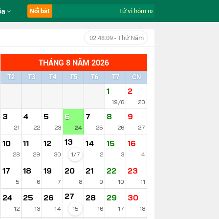
óa
Nổi bật
Tử vi hôm nay ngày 6/8/2026 của 12 
02:48:10
- Thứ Năm
THÁNG 8 NĂM 2026
T2
T3
T4
T5
T6
T7
CN
1
2
19/6
20
3
4
5
6
7
8
9
21
22
23
24
25
26
27
13
10
11
12
14
15
16
28
29
30
1/7
2
3
4
17
18
19
20
21
22
23
5
6
7
8
9
10
11
27
24
25
26
28
29
30
12
13
14
15
16
17
18