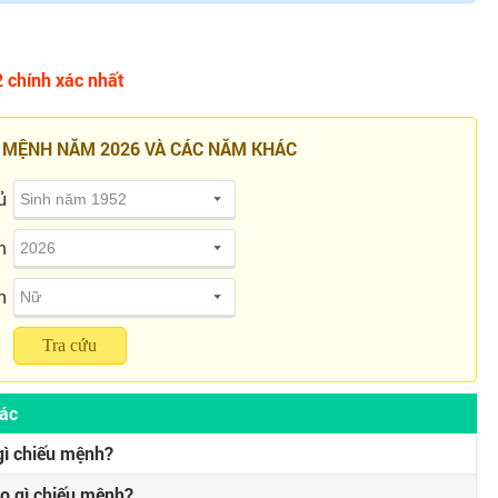
 chính xác nhất
 MỆNH NĂM 2026 VÀ CÁC NĂM KHÁC
ủ
m
h
Tra cứu
hác
ì chiếu mệnh?
o gì chiếu mệnh?