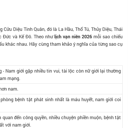
g Cửu Diệu Tinh Quân, đó là La Hầu, Thổ Tú, Thủy Diệu, Thái
c Đức và Kế Đô. Theo như
lịch vạn niên 2026
mỗi sao chiếu
xấu khác nhau. Hãy cùng tham khảo ý nghĩa của từng sao cụ
 Nam giới gặp nhiều tin vui, tài lộc còn nữ giới lại thường
 nam mạng.
 hơn nam.
i phòng bệnh tật phát sinh nhất là máu huyết, nam giới coi
ên quan đến công quyền, nhiều chuyện phiền muộn, bệnh tật
hất với nam giới.