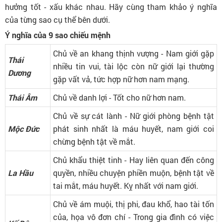
hưởng tốt - xấu khác nhau. Hãy cùng tham khảo ý nghĩa
của từng sao cụ thể bên dưới.
Ý nghĩa của 9 sao chiếu mệnh
Chủ về an khang thịnh vượng - Nam giới gặp
Thái
nhiều tin vui, tài lộc còn nữ giới lại thường
Dương
gặp vất vả, tức hợp nữ hơn nam mạng.
Thái Âm
Chủ về danh lợi - Tốt cho nữ hơn nam.
Chủ về sự cát lành - Nữ giới phòng bệnh tật
Mộc Đức
phát sinh nhất là máu huyết, nam giới coi
chừng bệnh tật về mắt.
Chủ khẩu thiệt tinh - Hay liên quan đến công
La Hầu
quyền, nhiều chuyện phiền muộn, bệnh tật về
tai mắt, máu huyết. Kỵ nhất với nam giới.
Chủ về ám muội, thị phi, đau khổ, hao tài tốn
của, họa vô đơn chí - Trong gia đình có việc