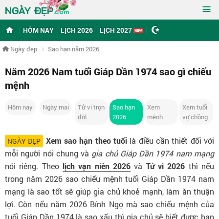
≡
NGÀY ĐẸP
.com
HÔM NAY
LỊCH 2026
LỊCH 2027
Ngày đẹp
Sao hạn năm 2026
Năm 2026 Nam tuổi Giáp Dần 1974 sao gì chiếu
mệnh
Hôm nay
Ngày mai
Tử vi trọn
Sao hạn
Xem
Xem tuổi
đời
2026
mệnh
vợ chồng
Xem sao hạn theo tuổi
là điều cần thiết đối với
NGÀY ĐẸP
mỗi người nói chung và
gia chủ Giáp Dần 1974 nam mạng
nói riêng. Theo
lịch vạn niên 2026
và
Tử vi 2026
thì nếu
trong năm 2026 sao chiếu mệnh tuổi Giáp Dần 1974 nam
mạng là sao tốt sẽ giúp gia chủ khoẻ mạnh, làm ăn thuận
lợi. Còn nếu năm 2026 Bính Ngọ mà sao chiếu mệnh của
tuổi Giáp Dần 1974 là sao xấu thì gia chủ sẽ biết được hạn