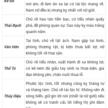
Kế Đô
mờ ám, đi làm ăn xa lại có tài lộc mang về.
Nam nữ đều kị nhưng kỵ nhất với nữ giới.
Chủ về hao tán tiền bạc, có tiểu nhân quấy
Thái Bạch
phá, đề phòng quan sự. Sao này kỵ màu trắng
quanh năm.
Tai tinh, chủ về tật ách. Nam gặp tai hình,
Vân Hớn
phòng thương tật, bị kiện thưa bất lợi; nữ
không tốt về thai sản.
Chủ về tiểu nhân, xuất hành đi xa không lợi,
Thổ Tú
có kẻ ném đá giấu tay sinh ra thưa kiện, gia
đạo không yên, chăn nuôi thua lỗ.
Phước lộc tinh, tốt nhưng cũng kỵ tháng tư
và tháng tám. Chủ về tài lộc hỉ. Không nên đi
Thủy Diệu
sông biển, giữ gìn lời nói (nhất là nữ giới) nếu
không sẽ có tranh cãi, lời tiếng thị phi đàm