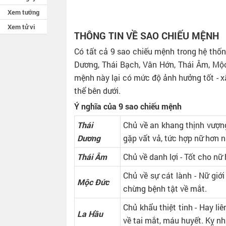
Xem tướng
Xem tử vi
THÔNG TIN VỀ SAO CHIẾU MỆNH
Có tất cả 9 sao chiếu mệnh trong hệ thốn
Dương, Thái Bạch, Vân Hớn, Thái Âm, Mộ
mệnh này lại có mức độ ảnh hưởng tốt - 
thể bên dưới.
Ý nghĩa của 9 sao chiếu mệnh
Thái
Chủ về an khang thịnh vượng -
Dương
gặp vất vả, tức hợp nữ hơn
Thái Âm
Chủ về danh lợi - Tốt cho nữ
Chủ về sự cát lành - Nữ giớ
Mộc Đức
chừng bệnh tật về mắt.
Chủ khẩu thiệt tinh - Hay li
La Hầu
về tai mắt, máu huyết. Kỵ n