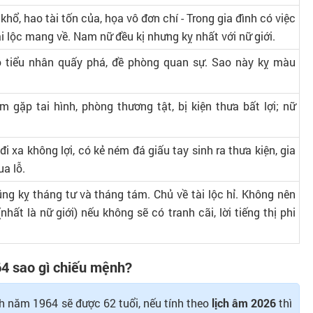
 khổ, hao tài tốn của, họa vô đơn chí - Trong gia đình có việc
 tài lộc mang về. Nam nữ đều kị nhưng kỵ nhất với nữ giới.
 tiểu nhân quấy phá, đề phòng quan sự. Sao này kỵ màu
m gặp tai hình, phòng thương tật, bị kiện thưa bất lợi; nữ
 đi xa không lợi, có kẻ ném đá giấu tay sinh ra thưa kiện, gia
ua lỗ.
ng kỵ tháng tư và tháng tám. Chủ về tài lộc hỉ. Không nên
(nhất là nữ giới) nếu không sẽ có tranh cãi, lời tiếng thị phi
4 sao gì chiếu mệnh?
nh năm 1964 sẽ được 62 tuổi, nếu tính theo
lịch âm 2026
thì