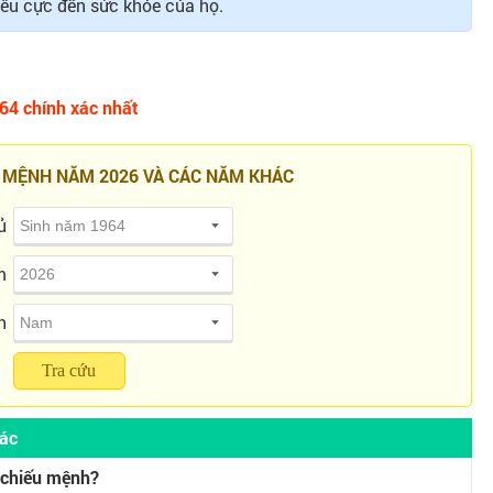
iêu cực đến sức khỏe của họ.
64 chính xác nhất
 MỆNH NĂM 2026 VÀ CÁC NĂM KHÁC
ủ
m
h
Tra cứu
hác
 chiếu mệnh?