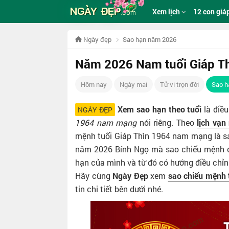
NGÀY ĐẸP
Xem lịch
12 con giá
.com
Ngày đẹp
Sao hạn năm 2026
Năm 2026 Nam tuổi Giáp Th
Hôm nay
Ngày mai
Tử vi trọn đời
Sao h
Xem sao hạn theo tuổi
là điều
NGÀY ĐẸP
1964 nam mạng
nói riêng. Theo
lịch vạn
mệnh tuổi Giáp Thìn 1964 nam mạng là sa
năm 2026 Bính Ngọ mà sao chiếu mệnh của
hạn của mình và từ đó có hướng điều chỉn
Hãy cùng
Ngày Đẹp
xem
sao chiếu mệnh
tin chi tiết bên dưới nhé.