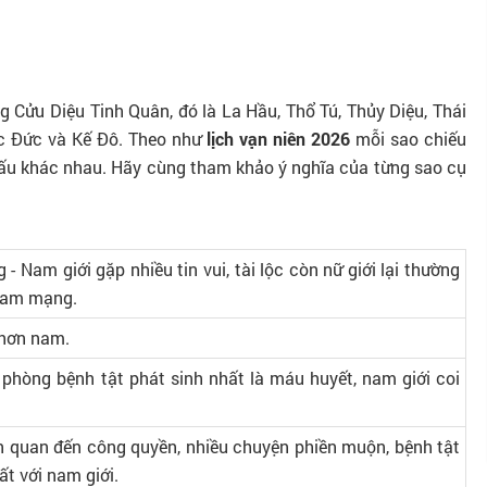
g Cửu Diệu Tinh Quân, đó là La Hầu, Thổ Tú, Thủy Diệu, Thái
c Đức và Kế Đô. Theo như
lịch vạn niên 2026
mỗi sao chiếu
xấu khác nhau. Hãy cùng tham khảo ý nghĩa của từng sao cụ
 Nam giới gặp nhiều tin vui, tài lộc còn nữ giới lại thường
 nam mạng.
 hơn nam.
i phòng bệnh tật phát sinh nhất là máu huyết, nam giới coi
ên quan đến công quyền, nhiều chuyện phiền muộn, bệnh tật
hất với nam giới.