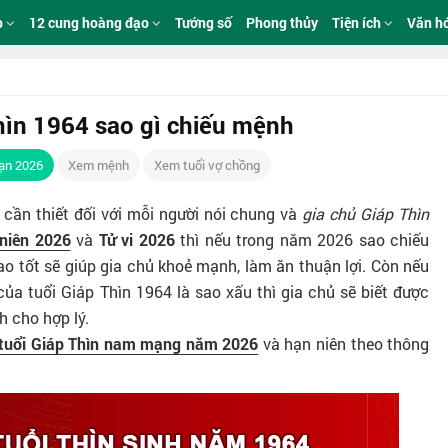
p
12 cung hoàng đạo
Tướng số
Phong thủy
Tiện ích
Văn h
ìn 1964 sao gì chiếu mệnh
ạn 2026
Xem mệnh
Xem tuổi vợ chồng
 cần thiết đối với mỗi người nói chung và
gia chủ Giáp Thìn
 niên 2026
và
Tử vi 2026
thì nếu trong năm 2026 sao chiếu
o tốt sẽ giúp gia chủ khoẻ mạnh, làm ăn thuận lợi. Còn nếu
 tuổi Giáp Thìn 1964 là sao xấu thì gia chủ sẽ biết được
h cho hợp lý.
 tuổi Giáp Thìn nam mạng năm 2026
và hạn niên theo thông