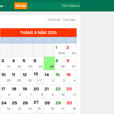
óa
Nổi bật
Tử vi hôm nay ngày 7/8/2026 của 12 c
23:53:54
- Thứ Sáu
THÁNG 8 NĂM 2026
T2
T3
T4
T5
T6
T7
CN
1
2
19/6
20
3
4
5
6
7
8
9
21
22
23
24
25
26
27
13
10
11
12
14
15
16
28
29
30
1/7
2
3
4
17
18
19
20
21
22
23
5
6
7
8
9
10
11
27
24
25
26
28
29
30
12
13
14
15
16
17
18